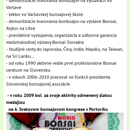
- demonštrácie tvarovania bonbsajov na výstavách vo
Varšave
- lektor vo Varšavskej bonsajovej škole
- demonštrácie tvarovania bonbsajov na výstave Bonsai,
Alytus na Litve
- pravidelné vystúpenia, organizácia a odborná garancia
medzinárodnej výstavy Bonsai Slovakia
- študijné cesty do Japonska, Číny, Indie, Nepálu, na Taiwan,
na Srí Lanku...
- od roku 1990 aktívne vedie prvé profesionálne Bonsai
centrum na Slovensku
- v rokoch 2006-2010 pracoval vo funkcii prezidenta
Slovenskej bonsajovej asociácie
- v roku 2009 bol za svoje aktivity odmenený zlatou
medajlou
na 6. Svetovom bonsajovom kongrese v Portoriku