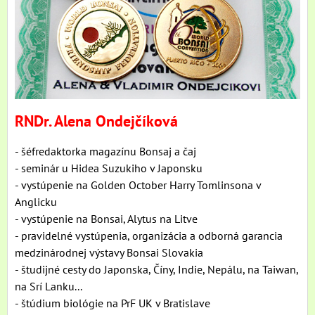
RNDr. Alena Ondejčíková
- šéfredaktorka magazínu Bonsaj a čaj
- seminár u Hidea Suzukiho v Japonsku
- vystúpenie na Golden October Harry Tomlinsona v
Anglicku
- vystúpenie na Bonsai, Alytus na Litve
- pravidelné vystúpenia, organizácia a odborná garancia
medzinárodnej výstavy Bonsai Slovakia
- študijné cesty do Japonska, Číny, Indie, Nepálu, na Taiwan,
na Srí Lanku...
- štúdium biológie na PrF UK v Bratislave