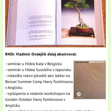
RNDr. Vladimír Ondejčík ďalej absolvoval:
- seminár u Hidea Kata v Belgicku
- seminár u Hidea Suzukiho v Japonsku
- niekoľko rokov pôsobil ako lektor na
Bonsai Summer Camp Harry Tomlinsona
v Anglicku
- vystúpenia a vedenie workshopov na
Golden October Harry Tomlinsona v
Anglicku