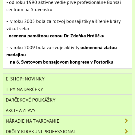
- od roku 1990 aktívne vedie prvé profesionálne Bonsai
centrum na Slovensku
-
v roku 2005 bola za rozvoj bonsajistiky a šírenie krásy
vôkol seba
ocenená pamätnou cenou Dr. Zdeňka Hrdličku
-
v roku 2009 bola za svoje aktivity
odmenená zlatou
medajlou
na 6. Svetovom bonsajovom kongrese v Portoriku
E-SHOP: NOVINKY
TIPY NA DARČEKY
DARČEKOVÉ POUKÁŽKY
AKCIE A ZĽAVY
NÁRADIE NA TVAROVANIE
DRÔTY KIRAKUNI PROFESSIONAL