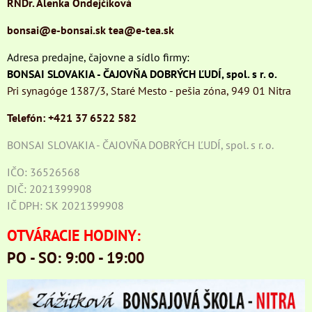
RNDr. Alenka Ondejčíková
bonsai@e-bonsai.sk
tea@e-tea.sk
Adresa predajne, čajovne a sídlo firmy:
BONSAI SLOVAKIA - ČAJOVŇA DOBRÝCH ĽUDÍ, spol. s r. o.
Pri synagóge 1387/3, Staré Mesto - pešia zóna, 949 01 Nitra
Telefón: +421 37 6522 582
BONSAI SLOVAKIA - ČAJOVŇA DOBRÝCH ĽUDÍ, spol. s r. o.
IČO: 36526568
DIČ: 2021399908
IČ DPH: SK 2021399908
OTVÁRACIE HODINY:
PO - SO: 9:00 - 19:00