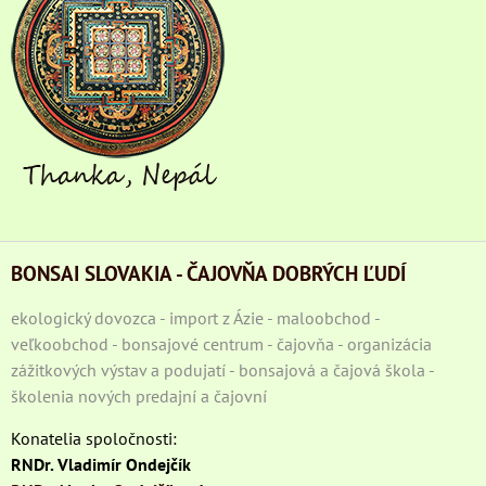
BONSAI SLOVAKIA - ČAJOVŇA DOBRÝCH ĽUDÍ
ekologický dovozca - import z Ázie - maloobchod -
veľkoobchod - bonsajové centrum - čajovňa - organizácia
zážitkových výstav a podujatí - bonsajová a čajová škola -
školenia nových predajní a čajovní
Konatelia spoločnosti:
RNDr. Vladimír Ondejčík