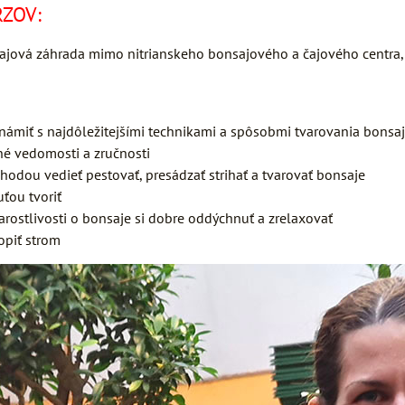
ZOV:
ajová záhrada mimo nitrianskeho bonsajového a čajového centra, k
ámiť s najdôležitejšími technikami a spôsobmi tvarovania bonsa
né vedomosti a zručnosti
ohodou vedieť pestovať, presádzať strihať a tvarovať bonsaje
uťou tvoriť
tarostlivosti o bonsaje si dobre oddýchnuť a zrelaxovať
opiť strom