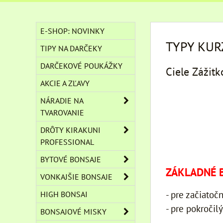
E-SHOP: NOVINKY
TYPY KUR
TIPY NA DARČEKY
DARČEKOVÉ POUKÁŽKY
Ciele Zážitk
AKCIE A ZĽAVY
NÁRADIE NA
TVAROVANIE
DRÔTY KIRAKUNI
PROFESSIONAL
BYTOVÉ BONSAJE
ZÁKLADNÉ 
VONKAJŠIE BONSAJE
- pre začiatoč
HIGH BONSAI
- pre pokročil
BONSAJOVÉ MISKY