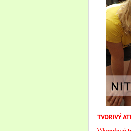
TVORIVÝ AT
Víkendové tv