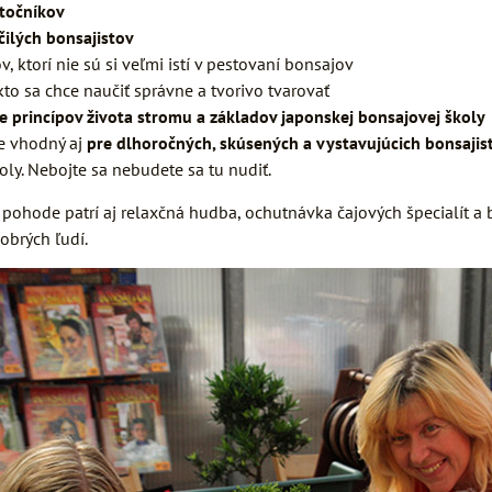
atočníkov
čilých bonsajistov
v, ktorí nie sú si veľmi istí v pestovaní bonsajov
kto sa chce naučiť správne a tvorivo tvarovať
 princípov života stromu a základov japonskej bonsajovej školy
e vhodný aj
pre dlhoročných, skúsených a vystavujúcich bonsajis
oly. Nebojte sa nebudete sa tu nudiť.
j pohode patrí aj relaxčná hudba, ochutnávka čajových špecialít a
obrých ľudí.