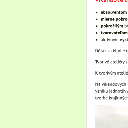
absolventom
mierne pokro
pokročilým
bo
tvarovateľom
aktívnym
vyst
Dôraz sa kladie n
Tvorivé ateliéry
K tvorivým ateli
Na víkendových k
vzniku jednotliv
tvorbe krajinných