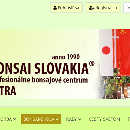
Prihlásiť sa
Registrácia
VORBA
BONSAI-ŠKOLA
RADY
CESTY SVETOM