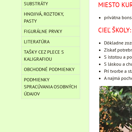
SUBSTRÁTY
MIESTO KUR
HNOJIVÁ, ROZTOKY,
privátna bons
PASTY
CIEĽ ŠKOLY:
FIGURÁLNE PRVKY
LITERATÚRA
Dôkladne zozn
Získať potreb
TAŠKY CEZ PLECE S
S istotou a p
KALIGRAFIOU
S láskou a ch
OBCHODNÉ PODMIENKY
Pri tvorbe a s
A najmä poch
PODMIENKY
SPRACÚVANIA OSOBNÝCH
ÚDAJOV