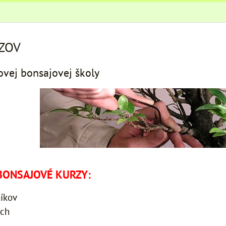
ZOV
ovej bonsajovej školy
BONSAJOVÉ KURZY:
níkov
ých