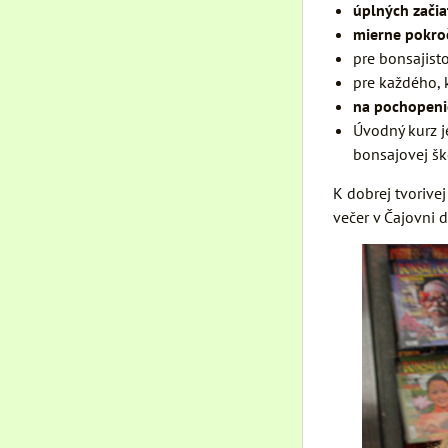
úplných zači
mierne
pokro
pre bonsajisto
pre každého, 
na pochopenie
Úvodný kurz j
bonsajovej šk
K dobrej tvorive
večer v Čajovni d