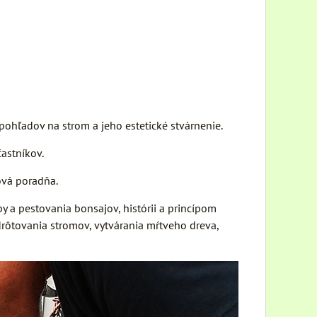
 pohľadov na strom a jeho estetické stvárnenie.
častníkov.
jová poradňa.
 a pestovania bonsajov, histórii a princípom
 drôtovania stromov, vytvárania mŕtveho dreva,