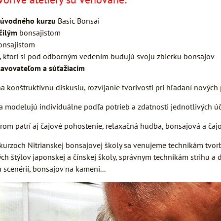
 úvodného kurzu
Basic Bonsai
čilým
bonsajistom
nsajistom
, ktorí si pod odborným vedením budujú svoju zbierku bonsajov
avovateľom a súťažiacim
a konštruktívnu diskusiu, rozvíjanie tvorivosti pri hľadaní nových
 sa modelujú individuálne podľa potrieb a zdatnosti jednotlivých ú
érom patrí aj čajové pohostenie, relaxačná hudba, bonsajová a ča
urzoch Nitrianskej bonsajovej školy sa venujeme technikám tvorby
ých štýlov japonskej a čínskej školy, správnym technikám strihu a
 scenérií, bonsajov na kameni...