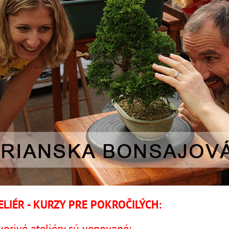
ELIÉR - KURZY PRE POKROČILÝCH:
orivé ateliéry sú venované: