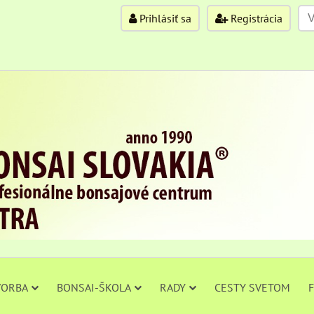
Prihlásiť sa
Registrácia
VORBA
BONSAI-ŠKOLA
RADY
CESTY SVETOM