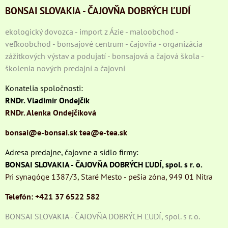
BONSAI SLOVAKIA - ČAJOVŇA DOBRÝCH ĽUDÍ
ekologický dovozca - import z Ázie - maloobchod -
veľkoobchod - bonsajové centrum - čajovňa - organizácia
zážitkových výstav a podujatí - bonsajová a čajová škola -
školenia nových predajní a čajovní
Konatelia spoločnosti:
RNDr. Vladimír Ondejčík
RNDr. Alenka Ondejčíková
bonsai@e-bonsai.sk
tea@e-tea.sk
Adresa predajne, čajovne a sídlo firmy:
BONSAI SLOVAKIA - ČAJOVŇA DOBRÝCH ĽUDÍ, spol. s r. o.
Pri synagóge 1387/3, Staré Mesto - pešia zóna, 949 01 Nitra
Telefón: +421 37 6522 582
BONSAI SLOVAKIA - ČAJOVŇA DOBRÝCH ĽUDÍ, spol. s r. o.