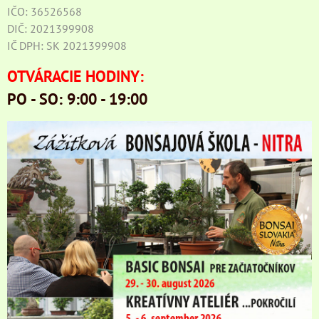
IČO: 36526568
DIČ: 2021399908
IČ DPH: SK 2021399908
OTVÁRACIE HODINY:
PO - SO: 9:00 - 19:00