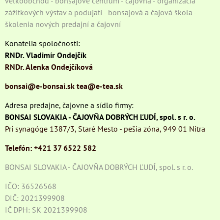
veľkoobchod - bonsajové centrum - čajovňa - organizácia
zážitkových výstav a podujatí - bonsajová a čajová škola -
školenia nových predajní a čajovní
Konatelia spoločnosti:
RNDr. Vladimír Ondejčík
RNDr. Alenka Ondejčíková
bonsai@e-bonsai.sk
tea@e-tea.sk
Adresa predajne, čajovne a sídlo firmy:
BONSAI SLOVAKIA - ČAJOVŇA DOBRÝCH ĽUDÍ, spol. s r. o.
Pri synagóge 1387/3, Staré Mesto - pešia zóna, 949 01 Nitra
Telefón: +421 37 6522 582
BONSAI SLOVAKIA - ČAJOVŇA DOBRÝCH ĽUDÍ, spol. s r. o.
IČO: 36526568
DIČ: 2021399908
IČ DPH: SK 2021399908