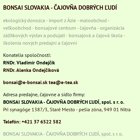
BONSAI SLOVAKIA - ČAJOVŇA DOBRÝCH ĽUDÍ
ekologický dovozca - import z Ázie - maloobchod -
veľkoobchod - bonsajové centrum - čajovňa - organizácia
zážitkových výstav a podujatí - bonsajová a čajová škola -
školenia nových predajní a čajovní
Konatelia spoločnosti:
RNDr. Vladimír Ondejčík
RNDr. Alenka Ondejčíková
bonsai@e-bonsai.sk
tea@e-tea.sk
Adresa predajne, čajovne a sídlo firmy:
BONSAI SLOVAKIA - ČAJOVŇA DOBRÝCH ĽUDÍ, spol. s r. o.
Pri synagóge 1387/3, Staré Mesto - pešia zóna, 949 01 Nitra
Telefón: +421 37 6522 582
BONSAI SLOVAKIA - ČAJOVŇA DOBRÝCH ĽUDÍ, spol. s r. o.