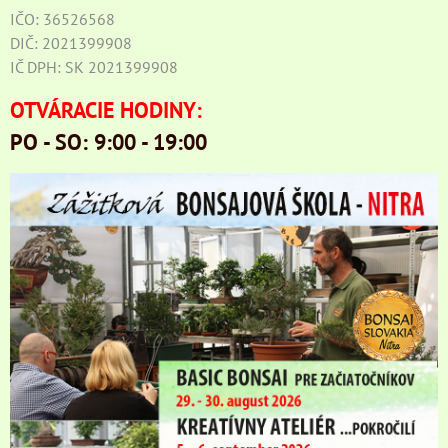
IČO: 36526568
DIČ: 2021399908
IČ DPH: SK 2021399908
OTVÁRACIE HODINY:
PO - SO: 9:00 - 19:00