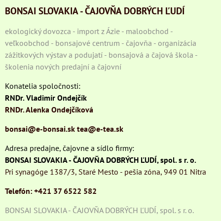
BONSAI SLOVAKIA - ČAJOVŇA DOBRÝCH ĽUDÍ
ekologický dovozca - import z Ázie - maloobchod -
veľkoobchod - bonsajové centrum - čajovňa - organizácia
zážitkových výstav a podujatí - bonsajová a čajová škola -
školenia nových predajní a čajovní
Konatelia spoločnosti:
RNDr. Vladimír Ondejčík
RNDr. Alenka Ondejčíková
bonsai@e-bonsai.sk
tea@e-tea.sk
Adresa predajne, čajovne a sídlo firmy:
BONSAI SLOVAKIA - ČAJOVŇA DOBRÝCH ĽUDÍ, spol. s r. o.
Pri synagóge 1387/3, Staré Mesto - pešia zóna, 949 01 Nitra
Telefón: +421 37 6522 582
BONSAI SLOVAKIA - ČAJOVŇA DOBRÝCH ĽUDÍ, spol. s r. o.