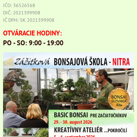
IČO: 36526568
DIČ: 2021399908
IČ DPH: SK 2021399908
OTVÁRACIE HODINY:
PO - SO: 9:00 - 19:00