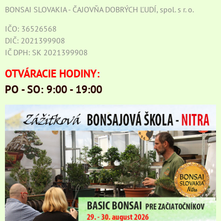
BONSAI SLOVAKIA - ČAJOVŇA DOBRÝCH ĽUDÍ, spol. s r. o.
IČO: 36526568
DIČ: 2021399908
IČ DPH: SK 2021399908
OTVÁRACIE HODINY:
PO - SO: 9:00 - 19:00