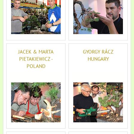
JACEK & MARTA
GYORGY RÁCZ
PIETAKIEWICZ -
HUNGARY
POLAND