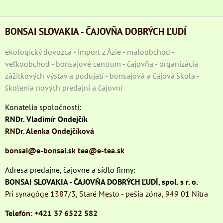
BONSAI SLOVAKIA - ČAJOVŇA DOBRÝCH ĽUDÍ
ekologický dovozca - import z Ázie - maloobchod -
veľkoobchod - bonsajové centrum - čajovňa - organizácia
zážitkových výstav a podujatí - bonsajová a čajová škola -
školenia nových predajní a čajovní
Konatelia spoločnosti:
RNDr. Vladimír Ondejčík
RNDr. Alenka Ondejčíková
bonsai@e-bonsai.sk
tea@e-tea.sk
Adresa predajne, čajovne a sídlo firmy:
BONSAI SLOVAKIA - ČAJOVŇA DOBRÝCH ĽUDÍ, spol. s r. o.
Pri synagóge 1387/3, Staré Mesto - pešia zóna, 949 01 Nitra
Telefón: +421 37 6522 582