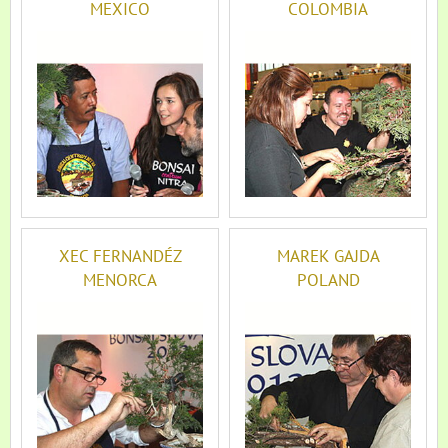
MEXICO
COLOMBIA
XEC FERNANDÉZ
MAREK GAJDA
MENORCA
POLAND