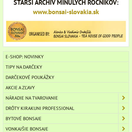
STARŠÍ ARCHÍV MINULÝCH ROČNÍKOV:
www.bonsai-slovakia.sk
E-SHOP: NOVINKY
TIPY NA DARČEKY
DARČEKOVÉ POUKÁŽKY
AKCIE A ZĽAVY
NÁRADIE NA TVAROVANIE
DRÔTY KIRAKUNI PROFESSIONAL
BYTOVÉ BONSAJE
VONKAJŠIE BONSAJE