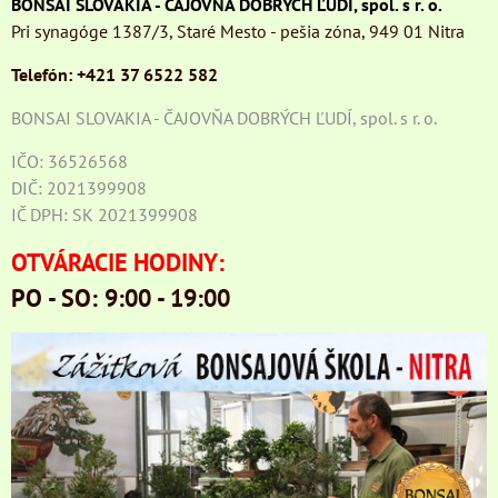
BONSAI SLOVAKIA - ČAJOVŇA DOBRÝCH ĽUDÍ, spol. s r. o.
Pri synagóge 1387/3, Staré Mesto - pešia zóna, 949 01 Nitra
Telefón: +421 37 6522 582
BONSAI SLOVAKIA - ČAJOVŇA DOBRÝCH ĽUDÍ, spol. s r. o.
IČO: 36526568
DIČ: 2021399908
IČ DPH: SK 2021399908
OTVÁRACIE HODINY:
PO - SO: 9:00 - 19:00