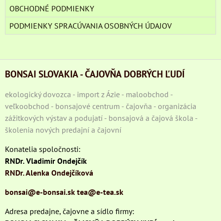
OBCHODNÉ PODMIENKY
PODMIENKY SPRACÚVANIA OSOBNÝCH ÚDAJOV
BONSAI SLOVAKIA - ČAJOVŇA DOBRÝCH ĽUDÍ
ekologický dovozca - import z Ázie - maloobchod -
veľkoobchod - bonsajové centrum - čajovňa - organizácia
zážitkových výstav a podujatí - bonsajová a čajová škola -
školenia nových predajní a čajovní
Konatelia spoločnosti:
RNDr. Vladimír Ondejčík
RNDr. Alenka Ondejčíková
bonsai@e-bonsai.sk
tea@e-tea.sk
Adresa predajne, čajovne a sídlo firmy: