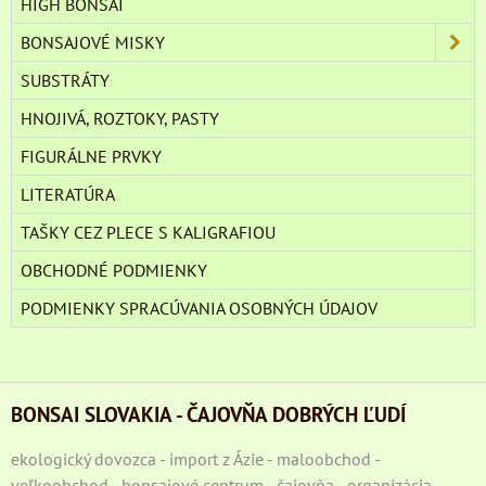
HIGH BONSAI
BONSAJOVÉ MISKY
SUBSTRÁTY
HNOJIVÁ, ROZTOKY, PASTY
FIGURÁLNE PRVKY
LITERATÚRA
TAŠKY CEZ PLECE S KALIGRAFIOU
OBCHODNÉ PODMIENKY
PODMIENKY SPRACÚVANIA OSOBNÝCH ÚDAJOV
BONSAI SLOVAKIA - ČAJOVŇA DOBRÝCH ĽUDÍ
ekologický dovozca - import z Ázie - maloobchod -
veľkoobchod - bonsajové centrum - čajovňa - organizácia