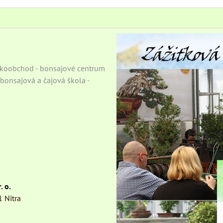
eľkoobchod - bonsajové centrum
- bonsajová a čajová škola -
. o.
1 Nitra