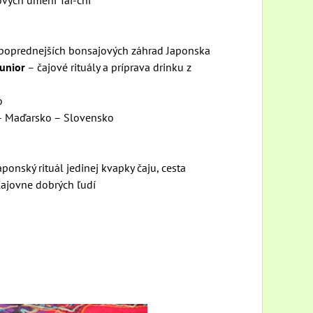
ových umení Tai-chi
ajpoprednejších bonsajových záhrad Japonska
Junior
– čajové rituály a príprava drinku z
o
– Maďarsko – Slovensko
japonský rituál jedinej kvapky čaju, cesta
Čajovne dobrých ľudí