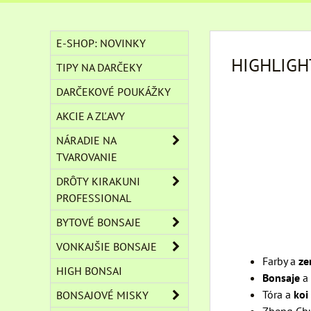
E-SHOP: NOVINKY
HIGHLIGH
TIPY NA DARČEKY
DARČEKOVÉ POUKÁŽKY
AKCIE A ZĽAVY
NÁRADIE NA
TVAROVANIE
DRÔTY KIRAKUNI
PROFESSIONAL
BYTOVÉ BONSAJE
VONKAJŠIE BONSAJE
Farby a
ze
HIGH BONSAI
Bonsaje
a 
Tóra a
koi
BONSAJOVÉ MISKY