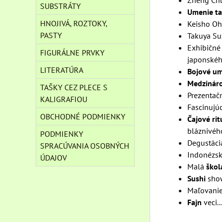
Zheng Ch
SUBSTRÁTY
Umenie tai
HNOJIVÁ, ROZTOKY,
Keisho O
PASTY
Takuya Su
Exhibičné
FIGURÁLNE PRVKY
japonskéh
LITERATÚRA
Bojové um
Medzinár
TAŠKY CEZ PLECE S
Prezentač
KALIGRAFIOU
Fascinujú
OBCHODNÉ PODMIENKY
Čajové rit
bláznivého
PODMIENKY
Degustáci
SPRACÚVANIA OSOBNÝCH
Indonézsk
ÚDAJOV
Malá
škol
Sushi
sho
Maľovani
Fajn
veci..