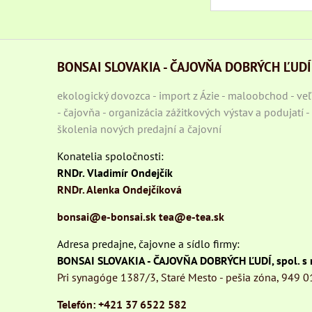
BONSAI SLOVAKIA - ČAJOVŇA DOBRÝCH ĽUDÍ
ekologický dovozca - import z Ázie - maloobchod - v
- čajovňa - organizácia zážitkových výstav a podujatí 
školenia nových predajní a čajovní
Konatelia spoločnosti:
RNDr. Vladimír Ondejčík
RNDr. Alenka Ondejčíková
bonsai@e-bonsai.sk
tea@e-tea.sk
Adresa predajne, čajovne a sídlo firmy:
BONSAI SLOVAKIA - ČAJOVŇA DOBRÝCH ĽUDÍ, spol. s r
Pri synagóge 1387/3, Staré Mesto - pešia zóna, 949 0
Telefón: +421 37 6522 582