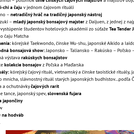
unhui – potomok
línie čínskych čajových majstrov
a majstrov boj
-chi a čaju
v jednom čajovom rituáli
hno –
netradičný hráč na tradičný japonský nástroj
zuki –
mladý japonský bonsajový majster
z Daijuen, z jednej z n
 vystúpenie študentov hotelových akadémií zo súťaže
Tea Tender 
o čaju Matcha
enia:
kórejské Taekwondo, čínske Wu-shu, japonské Aikido a Iaid
odná bonsajová show:
Japonsko – Taliansko – Rakúsko – Poľsko 
ná výstava
rakúskych bonsajistov
ce
kolekcie bonsajov
z Poľska a Maďarska
uály:
kórejský čajový rituál, vietnamský a čínske taoistické rituály, 
 mnícha, slávnostný rituál starých japonských budhistov...podľa 
a a ochutnávky
čajových rarít
e tance, japonský spev,
slovenská fujara
a japončiny
w
e
na hodváb
.