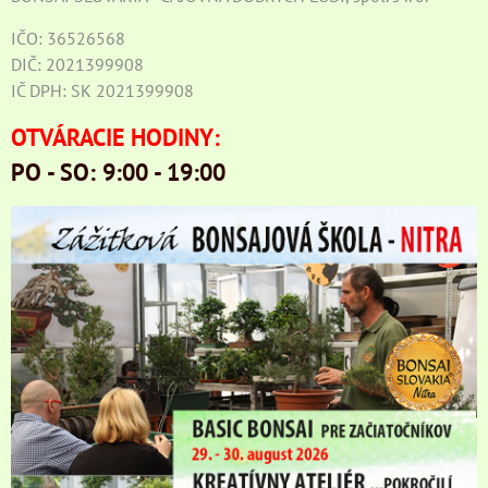
IČO: 36526568
DIČ: 2021399908
IČ DPH: SK 2021399908
OTVÁRACIE HODINY:
PO - SO: 9:00 - 19:00