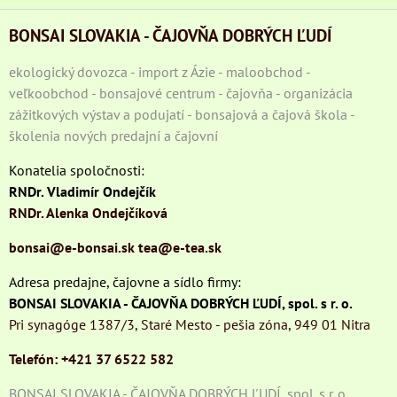
BONSAI SLOVAKIA - ČAJOVŇA DOBRÝCH ĽUDÍ
ekologický dovozca - import z Ázie - maloobchod -
veľkoobchod - bonsajové centrum - čajovňa - organizácia
zážitkových výstav a podujatí - bonsajová a čajová škola -
školenia nových predajní a čajovní
Konatelia spoločnosti:
RNDr. Vladimír Ondejčík
RNDr. Alenka Ondejčíková
bonsai@e-bonsai.sk
tea@e-tea.sk
Adresa predajne, čajovne a sídlo firmy:
BONSAI SLOVAKIA - ČAJOVŇA DOBRÝCH ĽUDÍ, spol. s r. o.
Pri synagóge 1387/3, Staré Mesto - pešia zóna, 949 01 Nitra
Telefón: +421 37 6522 582
BONSAI SLOVAKIA - ČAJOVŇA DOBRÝCH ĽUDÍ, spol. s r. o.