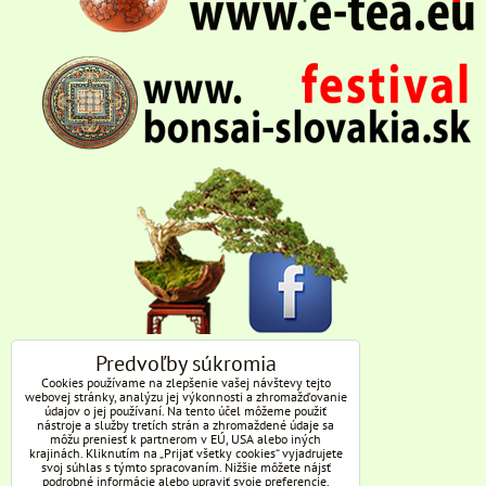
Predvoľby súkromia
Cookies používame na zlepšenie vašej návštevy tejto
webovej stránky, analýzu jej výkonnosti a zhromažďovanie
údajov o jej používaní. Na tento účel môžeme použiť
nástroje a služby tretích strán a zhromaždené údaje sa
môžu preniesť k partnerom v EÚ, USA alebo iných
krajinách. Kliknutím na „Prijať všetky cookies“ vyjadrujete
svoj súhlas s týmto spracovaním. Nižšie môžete nájsť
podrobné informácie alebo upraviť svoje preferencie.