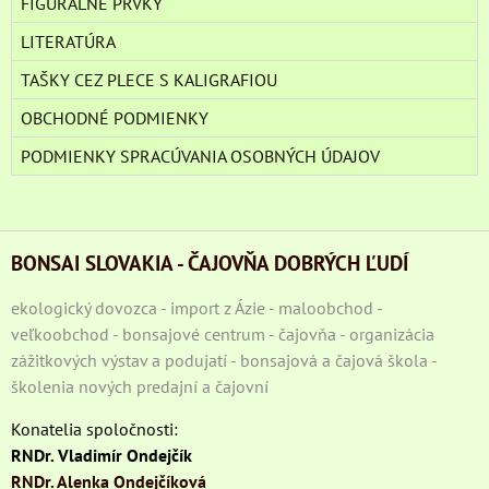
FIGURÁLNE PRVKY
LITERATÚRA
TAŠKY CEZ PLECE S KALIGRAFIOU
OBCHODNÉ PODMIENKY
PODMIENKY SPRACÚVANIA OSOBNÝCH ÚDAJOV
BONSAI SLOVAKIA - ČAJOVŇA DOBRÝCH ĽUDÍ
ekologický dovozca - import z Ázie - maloobchod -
veľkoobchod - bonsajové centrum - čajovňa - organizácia
zážitkových výstav a podujatí - bonsajová a čajová škola -
školenia nových predajní a čajovní
Konatelia spoločnosti:
RNDr. Vladimír Ondejčík
RNDr. Alenka Ondejčíková