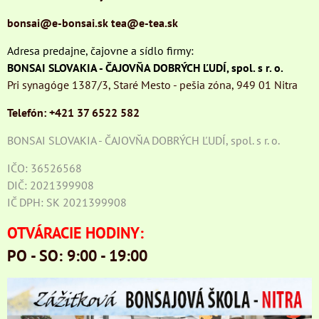
bonsai@e-bonsai.sk
tea@e-tea.sk
Adresa predajne, čajovne a sídlo firmy:
BONSAI SLOVAKIA - ČAJOVŇA DOBRÝCH ĽUDÍ, spol. s r. o.
Pri synagóge 1387/3, Staré Mesto - pešia zóna, 949 01 Nitra
Telefón: +421 37 6522 582
BONSAI SLOVAKIA - ČAJOVŇA DOBRÝCH ĽUDÍ, spol. s r. o.
IČO: 36526568
DIČ: 2021399908
IČ DPH: SK 2021399908
OTVÁRACIE HODINY:
PO - SO: 9:00 - 19:00