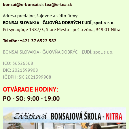
bonsai@e-bonsai.sk
tea@e-tea.sk
Adresa predajne, čajovne a sídlo firmy:
BONSAI SLOVAKIA - ČAJOVŇA DOBRÝCH ĽUDÍ, spol. s r. o.
Pri synagóge 1387/3, Staré Mesto - pešia zóna, 949 01 Nitra
Telefón: +421 37 6522 582
BONSAI SLOVAKIA - ČAJOVŇA DOBRÝCH ĽUDÍ, spol. s r. o.
IČO: 36526568
DIČ: 2021399908
IČ DPH: SK 2021399908
OTVÁRACIE HODINY:
PO - SO: 9:00 - 19:00