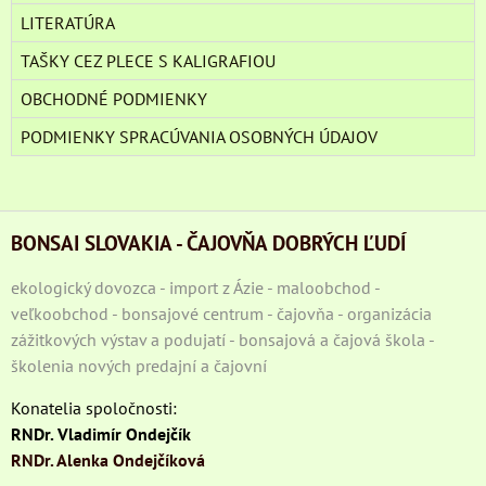
LITERATÚRA
TAŠKY CEZ PLECE S KALIGRAFIOU
OBCHODNÉ PODMIENKY
PODMIENKY SPRACÚVANIA OSOBNÝCH ÚDAJOV
BONSAI SLOVAKIA - ČAJOVŇA DOBRÝCH ĽUDÍ
ekologický dovozca - import z Ázie - maloobchod -
veľkoobchod - bonsajové centrum - čajovňa - organizácia
zážitkových výstav a podujatí - bonsajová a čajová škola -
školenia nových predajní a čajovní
Konatelia spoločnosti:
RNDr. Vladimír Ondejčík
RNDr. Alenka Ondejčíková