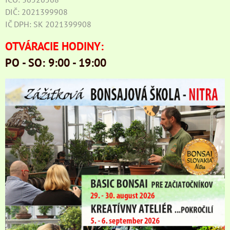
DIČ: 2021399908
IČ DPH: SK 2021399908
OTVÁRACIE HODINY:
PO - SO: 9:00 - 19:00