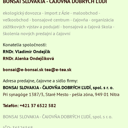
BONSAI SLOVAKIA - ČAJOVŇA DOBRÝCH ĽUDÍ
ekologický dovozca - import z Ázie - maloobchod -
veľkoobchod - bonsajové centrum - čajovňa - organizácia
zážitkových výstav a podujatí - bonsajová a čajová škola -
školenia nových predajní a čajovní
Konatelia spoločnosti:
RNDr. Vladimír Ondejčík
RNDr. Alenka Ondejčíková
bonsai@e-bonsai.sk
tea@e-tea.sk
Adresa predajne, čajovne a sídlo firmy:
BONSAI SLOVAKIA - ČAJOVŇA DOBRÝCH ĽUDÍ, spol. s r. o.
Pri synagóge 1387/3, Staré Mesto - pešia zóna, 949 01 Nitra
Telefón: +421 37 6522 582
BONSAI SLOVAKIA - ČAJOVŇA DOBRÝCH ĽUDÍ, spol. s r. o.
IČO: 36526568