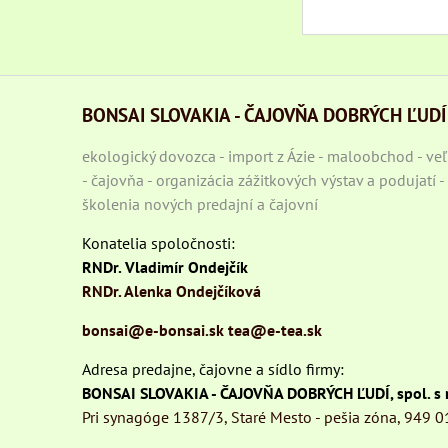
BONSAI SLOVAKIA - ČAJOVŇA DOBRÝCH ĽUDÍ
ekologický dovozca - import z Ázie - maloobchod - v
- čajovňa - organizácia zážitkových výstav a podujatí 
školenia nových predajní a čajovní
Konatelia spoločnosti:
RNDr. Vladimír Ondejčík
RNDr. Alenka Ondejčíková
bonsai@e-bonsai.sk
tea@e-tea.sk
Adresa predajne, čajovne a sídlo firmy:
BONSAI SLOVAKIA - ČAJOVŇA DOBRÝCH ĽUDÍ, spol. s r
Pri synagóge 1387/3, Staré Mesto - pešia zóna, 949 0