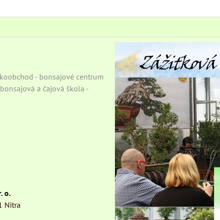
eľkoobchod - bonsajové centrum
- bonsajová a čajová škola -
. o.
1 Nitra