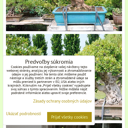
Predvoľby súkromia
Cookies používame na zlepšenie vašej návštevy tejto
webovej stránky, analýzu jej výkonnosti a zhromažďovanie
údajov o jej používaní. Na tento účel môžeme použiť
nástroje a služby tretích strán a zhromaždené údaje sa
môžu preniesť k partnerom v EÚ, USA alebo iných
krajinách. Kliknutím na „Prijať všetky cookies“ vyjadrujete
svoj súhlas s týmto spracovaním. Nižšie môžete nájsť
podrobné informácie alebo upraviť svoje preferencie.
Zásady ochrany osobných údajov
Ukázať podrobnosti
Prijať všetky cookies