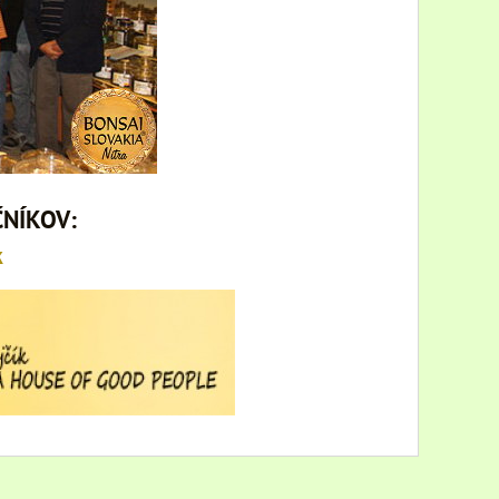
ČNÍKOV:
k