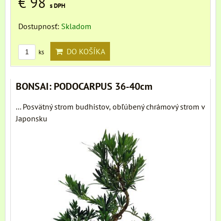
€ 98
s DPH
Dostupnosť:
Skladom
DO KOŠÍKA
ks
BONSAI: PODOCARPUS 36-40cm
... Posvätný strom budhistov, obľúbený chrámový strom v
Japonsku