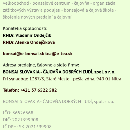
veľkoobchod - bonsajové centrum - čajovňa - organizácia
zážitkových výstav a podujatí - bonsajová a čajová škola -
školenia nových predajní a čajovní
Konatelia spoločnosti:
RNDr. Vladimír Ondejčík
RNDr. Alenka Ondejčíková
bonsai@e-bonsai.sk
tea@e-tea.sk
Adresa predajne, čajovne a sídlo firmy:
BONSAI SLOVAKIA - ČAJOVŇA DOBRÝCH ĽUDÍ, spol. s r. o.
Pri synagóge 1387/3, Staré Mesto - pešia zóna, 949 01 Nitra
Telefón: +421 37 6522 582
BONSAI SLOVAKIA - ČAJOVŇA DOBRÝCH ĽUDÍ, spol. s r. o.
IČO: 36526568
DIČ: 2021399908
IČ DPH: SK 2021399908