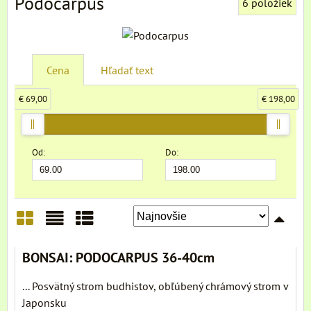
Podocarpus
6
položiek
Cena
Hľadať text
€ 69,00
€ 198,00
Od:
Do:
Mriežka
Zoznam
Tabuľka
BONSAI: PODOCARPUS 36-40cm
... Posvätný strom budhistov, obľúbený chrámový strom v
Japonsku