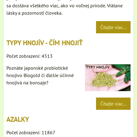
sa dostáva všetkého viac, ako vo voľnej prírode. Vrátane
lásky a pozornosti človeka.
Čítajte viac...
TYPY HNOJÍV - ČÍM HNOJIŤ
Počet zobrazení: 4513
Poznáte japonské probiotické
hnojivo Biogold či ďalšie účinné
hnojivá na bonsaje?
Čítajte viac...
AZALKY
Počet zobrazení: 11867