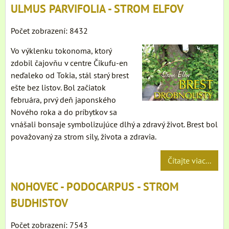
ULMUS PARVIFOLIA - STROM ELFOV
Počet zobrazení: 8432
Vo výklenku tokonoma, ktorý
zdobil čajovňu v centre Čikufu-en
neďaleko od Tokia, stál starý brest
ešte bez listov. Bol začiatok
februára, prvý deň japonského
Nového roka a do príbytkov sa
vnášali bonsaje symbolizujúce dlhý a zdravý život. Brest bol
považovaný za strom sily, života a zdravia.
Čítajte viac...
NOHOVEC - PODOCARPUS - STROM
BUDHISTOV
Počet zobrazení: 7543