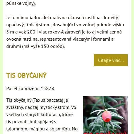
púnske vojny).
Je to mimoriadne dekoratívna okrasná rastlina - krovitý,
opadavý, tŕnistý strom, dosahujúci vo voľnej prírode výšku
5 m a vek 200 i viac rokov. A zároveň je to aj veľmi cenná
ovocná rastlina, reprezentovaná viacerými formami a
druhmi (má vyše 150 odrôd).
Čítajte viac...
TIS OBYČAJNÝ
Počet zobrazení: 15878
Tis obyčajný (Taxus baccata) je
zvláštny, naozaj mystický strom. Vo
všetkých starých kultúrach, ktoré
tis poznali, bol spájaný s
tajomnom, mágiou a so smrťou. No