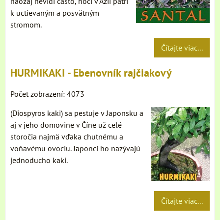
naozaj nevidí často, hoci v Ázii patrí
k uctievaným a posvätným
stromom.
Čítajte viac...
HURMIKAKI - Ebenovník rajčiakový
Počet zobrazení: 4073
(Diospyros kaki) sa pestuje v Japonsku a
aj v jeho domovine v Číne už celé
storočia najmä vďaka chutnému a
voňavému ovociu. Japonci ho nazývajú
jednoducho kaki.
Čítajte viac...