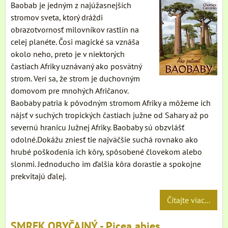
Baobab je jedným z najúžasnejších
stromov sveta, ktorý dráždi
obrazotvornosť milovníkov rastlín na
celej planéte. Čosi magické sa vznáša
okolo neho, preto je v niektorých
častiach Afriky uznávaný ako posvätný
strom. Verí sa, že strom je duchovným
domovom pre mnohých Afričanov.
Baobaby patria k pôvodným stromom Afriky a môžeme ich
nájsť v suchých tropických častiach južne od Sahary až po
severnú hranicu Južnej Afriky. Baobaby sú obzvlášť
odolné.Dokážu zniesť tie najväčšie suchá rovnako ako
hrubé poškodenia ich kôry, spôsobené človekom alebo
slonmi. Jednoducho im ďalšia kôra dorastie a spokojne
prekvitajú ďalej.
Čítajte viac...
SMREK OBYČAJNÝ - Picea abies