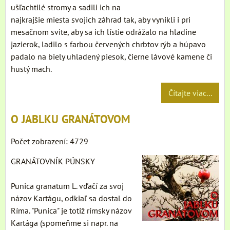
ušľachtilé stromy a sadili ich na
najkrajšie miesta svojich záhrad tak, aby vynikli i pri
mesačnom svite, aby sa ich lístie odrážalo na hladine
jazierok, ladilo s farbou červených chrbtov rýb a húpavo
padalo na biely uhladený piesok, čierne lávové kamene či
hustý mach.
Čítajte viac...
O JABLKU GRANÁTOVOM
Počet zobrazení: 4729
GRANÁTOVNÍK PÚNSKY
Punica granatum L. vďačí za svoj
názov Kartágu, odkiaľ sa dostal do
Ríma. "Punica" je totiž rímsky názov
Kartága (spomeňme si napr. na