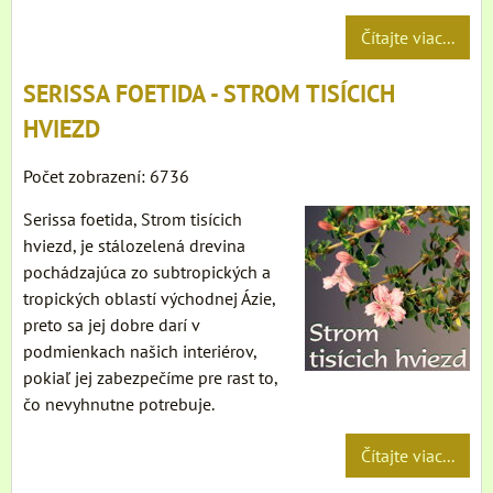
Čítajte viac...
SERISSA FOETIDA - STROM TISÍCICH
HVIEZD
Počet zobrazení: 6736
Serissa foetida, Strom tisícich
hviezd, je stálozelená drevina
pochádzajúca zo subtropických a
tropických oblastí východnej Ázie,
preto sa jej dobre darí v
podmienkach našich interiérov,
pokiaľ jej zabezpečíme pre rast to,
čo nevyhnutne potrebuje.
Čítajte viac...