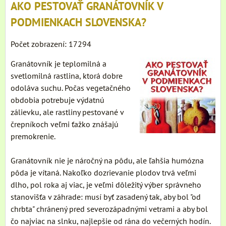
AKO PESTOVAŤ GRANÁTOVNÍK V
PODMIENKACH SLOVENSKA?
Počet zobrazení: 17294
Granátovník je teplomilná a
svetlomilná rastlina, ktorá dobre
odoláva suchu. Počas vegetačného
obdobia potrebuje výdatnú
zálievku, ale rastliny pestované v
črepníkoch veľmi ťažko znášajú
premokrenie.
Granátovník nie je náročný na pôdu, ale ľahšia humózna
pôda je vítaná. Nakoľko dozrievanie plodov trvá veľmi
dlho, pol roka aj viac, je veľmi dôležitý výber správneho
stanovišťa v záhrade: musí byť zasadený tak, aby bol "od
chrbta" chránený pred severozápadnými vetrami a aby bol
čo najviac na slnku, najlepšie od rána do večerných hodín.