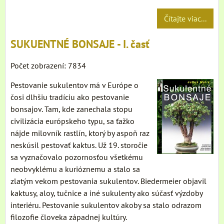
Čítajte viac...
SUKUENTNÉ BONSAJE - I. časť
Počet zobrazení: 7834
Pestovanie sukulentov má v Európe o
čosi dlhšiu tradíciu ako pestovanie
bonsajov. Tam, kde zanechala stopu
civilizácia európskeho typu, sa ťažko
nájde milovník rastlín, ktorý by aspoň raz
neskúsil pestovať kaktus. Už 19. storočie
sa vyznačovalo pozornosťou všetkému
neobvyklému a kurióznemu a stalo sa
zlatým vekom pestovania sukulentov. Biedermeier objavil
kaktusy, aloy, tučnice a iné sukulenty ako súčasť výzdoby
interiéru. Pestovanie sukulentov akoby sa stalo odrazom
filozofie človeka západnej kultúry.