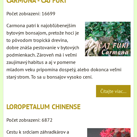
CARMONA - ČAJ FUKI
Počet zobrazení: 16699
Carmona patrí k najobľúbenejším
bytovým bonsajom, pretože hoci je
to pôvodom tropická drevina,
dobre znáša pestovanie v bytových
podmienkach. Zároveň má i veľmi
zaujímavý habitus a aj v pomerne
mladom veku pripomína dospelý, alebo dokonca veľmi
starý strom. To sa u bonsajov vysoko cení.
Čítajte viac...
LOROPETALUM CHINENSE
Počet zobrazení: 6872
Cestu k srdciam záhradkárov a