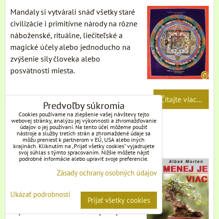
Mandaly si vytvárali snáď všetky staré
civilizácie i primitívne národy na rôzne
náboženské, rituálne, liečiteľské a
magické účely alebo jednoducho na
zvýšenie sily človeka alebo
posvätnosti miesta.
Čítajte viac...
Predvoľby súkromia
Cookies používame na zlepšenie vašej návštevy tejto
webovej stránky, analýzu jej výkonnosti a zhromažďovanie
MENEJ JE VIAC - Albek Motren
údajov o jej používaní. Na tento účel môžeme použiť
nástroje a služby tretích strán a zhromaždené údaje sa
môžu preniesť k partnerom v EÚ, USA alebo iných
Počet zobrazení: 4392
krajinách. Kliknutím na „Prijať všetky cookies“ vyjadrujete
svoj súhlas s týmto spracovaním. Nižšie môžete nájsť
podrobné informácie alebo upraviť svoje preferencie.
Dosiahnu miniatúrne bonsaje ŠOHIN a
Zásady ochrany osobných údajov
MAME vzhľad veľkých stromov, keď
ich zmenšíme na miniatúrnu veľkosť?
Ukázať podrobnosti
A bude takýto bonsaj vyzerať ako malá
Prijať všetky cookies
kópia veľkého stromu? Moja odpoveď