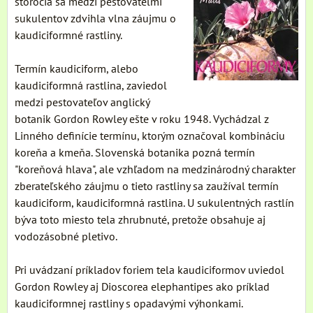
storočia sa medzi pestovateľmi
sukulentov zdvihla vlna záujmu o
kaudiciformné rastliny.
Termín kaudiciform, alebo
kaudiciformná rastlina, zaviedol
medzi pestovateľov anglický
botanik Gordon Rowley ešte v roku 1948. Vychádzal z
Linného definície termínu, ktorým označoval kombináciu
koreňa a kmeňa. Slovenská botanika pozná termín
"koreňová hlava", ale vzhľadom na medzinárodný charakter
zberateľského záujmu o tieto rastliny sa zaužíval termín
kaudiciform, kaudiciformná rastlina. U sukulentných rastlín
býva toto miesto tela zhrubnuté, pretože obsahuje aj
vodozásobné pletivo.
Pri uvádzaní príkladov foriem tela kaudiciformov uviedol
Gordon Rowley aj Dioscorea elephantipes ako príklad
kaudiciformnej rastliny s opadavými výhonkami.