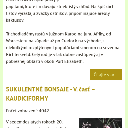
papilami, ktoré im dávajú striebristý vzhľad. Na špičkách
listov vyrastajú zväzky ostníkov, pripomínajúce areoly
kaktusov.
Trichodiadémy rastú v južnom Karoo na juhu Afriky, od
Worcesteru na západe až po Cradock na východe, s
niekoľkými rozptýlenými populáciami smerom na sever na
Richtersveld. Celý rod je však dobre zastúpený aj v
pobrežnej oblasti v okolí Port Elizabeth.
Čítajte viac...
SUKULENTNÉ BONSAJE - V. časť –
KAUDICIFORMY
Počet zobrazení: 4042
V sedemdesiatych rokoch 20.