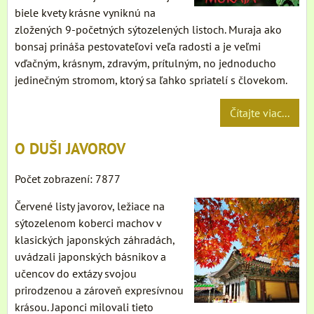
biele kvety krásne vyniknú na
zložených 9-početných sýtozelených listoch. Muraja ako
bonsaj prináša pestovateľovi veľa radosti a je veľmi
vďačným, krásnym, zdravým, prítulným, no jednoducho
jedinečným stromom, ktorý sa ľahko spriatelí s človekom.
Čítajte viac...
O DUŠI JAVOROV
Počet zobrazení: 7877
Červené listy javorov, ležiace na
sýtozelenom koberci machov v
klasických japonských záhradách,
uvádzali japonských básnikov a
učencov do extázy svojou
prirodzenou a zároveň expresívnou
krásou. Japonci milovali tieto