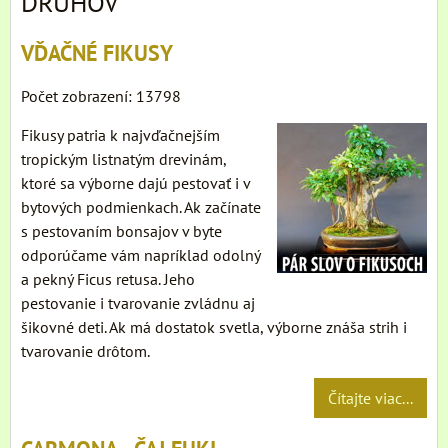
DRUHOV
VĎAČNÉ FIKUSY
Počet zobrazení: 13798
Fikusy patria k najvďačnejším
tropickým listnatým drevinám,
ktoré sa výborne dajú pestovať i v
bytových podmienkach. Ak začínate
s pestovaním bonsajov v byte
odporúčame vám napríklad odolný
a pekný Ficus retusa. Jeho
pestovanie i tvarovanie zvládnu aj
šikovné deti. Ak má dostatok svetla, výborne znáša strih i
tvarovanie drôtom.
Čítajte viac...