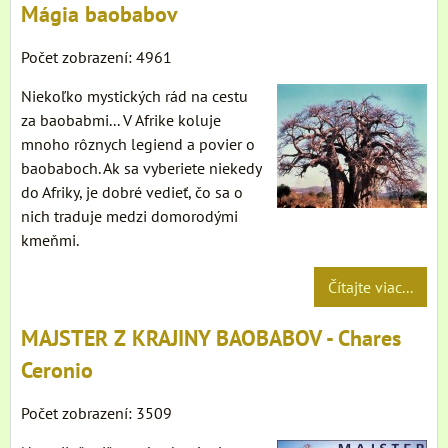
Mágia baobabov
Počet zobrazení: 4961
Niekoľko mystických rád na cestu
za baobabmi... V Afrike koluje
mnoho rôznych legiend a povier o
baobaboch. Ak sa vyberiete niekedy
do Afriky, je dobré vedieť, čo sa o
nich traduje medzi domorodými
kmeňmi.
Čítajte viac...
MAJSTER Z KRAJINY BAOBABOV - Chares
Ceronio
Počet zobrazení: 3509