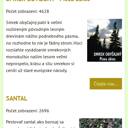
Počet zobrazení: 4628
Smrek obyčajný patrí k veľmi
rozšíreným pôvodným lesným
drevinám nášho podnebného pásma,
no rozhodne to nie je fádny strom. Hoci
rozsiahle vysádzanie smrekových
monokultúr našim lesom veľmi
neprospelo, krásu a silu smrekov si
cenili už staré európske národy.
Čítajte viac...
SANTAL
Počet zobrazení: 2696
Pestovať santal ako bonsaj sa