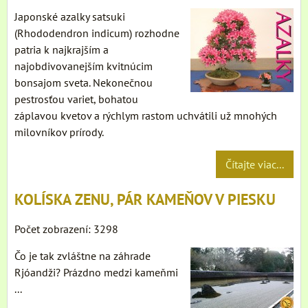
Japonské azalky satsuki
(Rhododendron indicum) rozhodne
patria k najkrajším a
najobdivovanejším kvitnúcim
bonsajom sveta. Nekonečnou
pestrosťou variet, bohatou
záplavou kvetov a rýchlym rastom uchvátili už mnohých
milovníkov prírody.
Čítajte viac...
KOLÍSKA ZENU, PÁR KAMEŇOV V PIESKU
Počet zobrazení: 3298
Čo je tak zvláštne na záhrade
Rjóandži? Prázdno medzi kameňmi
...