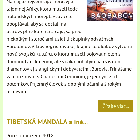
Na najjužnejšom cípe horúcej a
tajomnej Afriky, ktorú museli lode
holandských moreplavcov celú
oboplávať, aby sa dostali na
ostrovy plné korenia a čaju, sa pred
niekoľkými storočiami usídlili skupinky odvážnych
Európanov. V krásnej, no divokej krajine baobabov vytvorili
novú svojskú kultúru, o ktorú museli bojovať nielen s
domorodými kmeňmi, ale vďaka bohatým náleziskám
diamantov aj s anglickými dobyvateľmi. Búrovia. Prinášame
vám rozhovor s Charlesom Ceroniom, je jedným z ich
potomkov. Príjemný človek s dobrými očami a širokým
úsmevom.
Čítajte viac...
TIBETSKÁ MANDALA a iné...
Počet zobrazení: 4018