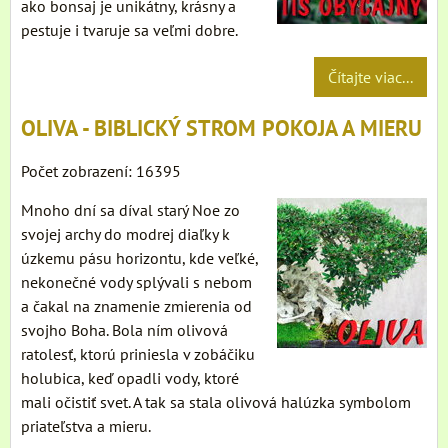
ako bonsaj je unikátny, krásny a
pestuje i tvaruje sa veľmi dobre.
Čítajte viac...
OLIVA - BIBLICKÝ STROM POKOJA A MIERU
Počet zobrazení: 16395
Mnoho dní sa díval starý Noe zo
svojej archy do modrej diaľky k
úzkemu pásu horizontu, kde veľké,
nekonečné vody splývali s nebom
a čakal na znamenie zmierenia od
svojho Boha. Bola ním olivová
ratolesť, ktorú priniesla v zobáčiku
holubica, keď opadli vody, ktoré
mali očistiť svet. A tak sa stala olivová halúzka symbolom
priateľstva a mieru.