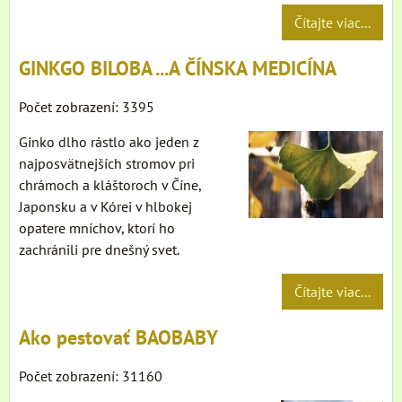
Čítajte viac...
GINKGO BILOBA ...A ČÍNSKA MEDICÍNA
Počet zobrazení: 3395
Ginko dlho rástlo ako jeden z
najposvätnejších stromov pri
chrámoch a kláštoroch v Číne,
Japonsku a v Kórei v hlbokej
opatere mníchov, ktorí ho
zachránili pre dnešný svet.
Čítajte viac...
Ako pestovať BAOBABY
Počet zobrazení: 31160