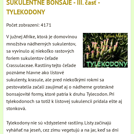
SUKULENTNÉ BONSAJE - III. časť -
TYLEKODONY
Počet zobrazení: 4171
V južnej Afrike, ktorá je domovinou
množstva nádherných sukulentov,
sa vyvinulo aj niekoľko rastových
foriem sukulentov čeľade
Crassulaceae. Rastliny tejto čeľade
poznáme hlavne ako listové
sukulenty, krasule, ale pred niekoľkými rokmi sa
pestovatelia začali zaujímať aj o nádherne groteskné
bonsajovité formy, ktoré patria k druhu Tylecodon. Pri
tylekodonoch sa totiž k listovej sukulencii pridala ešte aj
stonková.
Tylekodony nie sú vždyzelené rastliny. Listy začínajú
vyháňať na jeseň, cez zimu vegetujú a na jar, keď sa dni