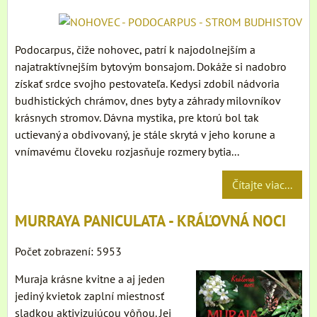
Podocarpus, čiže nohovec, patrí k najodolnejším a
najatraktívnejším bytovým bonsajom. Dokáže si nadobro
získať srdce svojho pestovateľa. Kedysi zdobil nádvoria
budhistických chrámov, dnes byty a záhrady milovníkov
krásnych stromov. Dávna mystika, pre ktorú bol tak
uctievaný a obdivovaný, je stále skrytá v jeho korune a
vnímavému človeku rozjasňuje rozmery bytia...
Čítajte viac...
MURRAYA PANICULATA - KRÁĽOVNÁ NOCI
Počet zobrazení: 5953
Muraja krásne kvitne a aj jeden
jediný kvietok zaplní miestnosť
sladkou aktivizujúcou vôňou. Jej