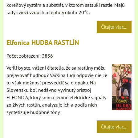
koreňový systém a substrát, v ktorom satsuki rastie. Majú
rady svieži vzduch a teploty okolo 20°C.
Čítajte viac...
Elfonica HUDBA RASTLÍN
Počet zobrazení: 3836
Verili by ste, vážení čitatelia, že sa rastliny môžu
prejavovať hudbou? Väčšina ľudí odpovie nie. Je
tu však možnosť presvedčiť sa o opaku. Na
Slovensku bol nedávno vyvinutý prístroj
ELFONICA, ktorý sníma jemné elektrické signály
zo živých rastlín, analyzuje ich a podľa nich
syntetizuje hudobné tóny.
Čítajte viac...