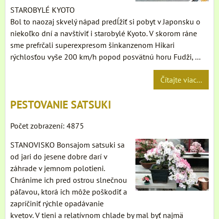
STAROBYLÉ KYOTO
Bol to naozaj skvelý nápad predĺžiť si pobyt v Japonsku o
niekoľko dní a navštíviť i starobylé Kyoto. V skorom ráne
sme prefrčali superexpresom šinkanzenom Hikari
rýchlosťou vyše 200 km/h popod posvätnú horu Fudži, ...
Čítajte viac...
PESTOVANIE SATSUKI
Počet zobrazení: 4875
STANOVISKO Bonsajom satsuki sa
od jari do jesene dobre darí v
záhrade v jemnom polotieni.
Chránime ich pred ostrou slnečnou
páľavou, ktorá ich môže poškodiť a
zapríčiniť rýchle opadávanie
kvetov. V tieni a relatívnom chlade by mal byť najmä