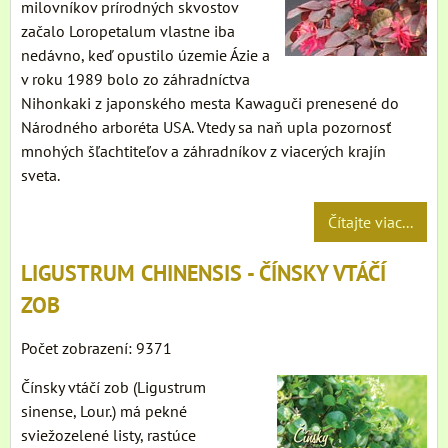
milovníkov prírodných skvostov
začalo Loropetalum vlastne iba
nedávno, keď opustilo územie Ázie a
v roku 1989 bolo zo záhradníctva
Nihonkaki z japonského mesta Kawaguči prenesené do
Národného arboréta USA. Vtedy sa naň upla pozornosť
mnohých šľachtiteľov a záhradníkov z viacerých krajín
sveta.
Čítajte viac...
LIGUSTRUM CHINENSIS - ČÍNSKY VTÁČÍ
ZOB
Počet zobrazení: 9371
Čínsky vtáčí zob (Ligustrum
sinense, Lour.) má pekné
sviežozelené listy, rastúce