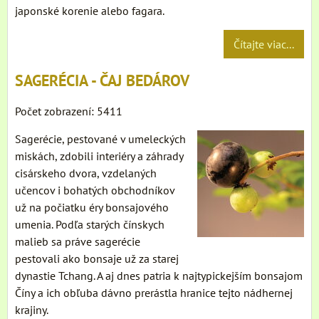
japonské korenie alebo fagara.
Čítajte viac...
SAGERÉCIA - ČAJ BEDÁROV
Počet zobrazení: 5411
Sagerécie, pestované v umeleckých
miskách, zdobili interiéry a záhrady
cisárskeho dvora, vzdelaných
učencov i bohatých obchodníkov
už na počiatku éry bonsajového
umenia. Podľa starých čínskych
malieb sa práve sagerécie
pestovali ako bonsaje už za starej
dynastie Tchang. A aj dnes patria k najtypickejším bonsajom
Číny a ich obľuba dávno prerástla hranice tejto nádhernej
krajiny.