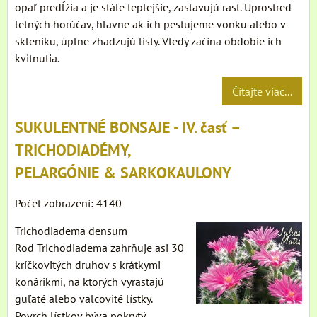
opäť predĺžia a je stále teplejšie, zastavujú rast. Uprostred
letných horúčav, hlavne ak ich pestujeme vonku alebo v
skleníku, úplne zhadzujú listy. Vtedy začína obdobie ich
kvitnutia.
Čítajte viac...
SUKULENTNÉ BONSAJE - IV. časť –
TRICHODIADÉMY,
PELARGÓNIE & SARKOKAULONY
Počet zobrazení: 4140
Trichodiadema densum
Rod Trichodiadema zahrňuje asi 30
kríčkovitých druhov s krátkymi
konárikmi, na ktorých vyrastajú
guľaté alebo valcovité lístky.
Povrch lístkov býva pokrytý