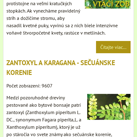
protistojne na veľmi kratučkých
stopkách. Ak vynecháme pravidelný
strih a dožičíme stromu, aby
nasadil kvetné puky, vyvinú sa z nich biele intenzívne
voňavé štvorpočetné kvety, rastúce v metlinách.
Čítajte viac...
ZANTOXYL A KARAGANA - SEČUÁNSKE
KORENIE
Počet zobrazení: 9607
Medzi pozoruhodné dreviny
pestované ako bytové bonsaje patrí
zantoxyl (Zanthoxylum piperitum L.
DC., synonymum Fagara piperita,L. a
Xanthoxylum piperitum), ktorý je už
po stáročia vo svete známy ako sečuánske korenie,