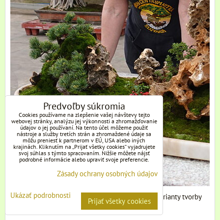
Predvoľby súkromia
Cookies používame na zlepšenie vašej návštevy tejto
webovej stránky, analýzu jej výkonnosti a zhromažďovanie
údajov o jej používaní. Na tento účel môžeme použiť
nástroje a služby tretích strán a zhromaždené údaje sa
môžu preniesť k partnerom v EÚ, USA alebo iných
krajinách. Kliknutím na „Prijať všetky cookies“ vyjadrujete
svoj súhlas s týmto spracovaním. Nižšie môžete nájsť
podrobné informácie alebo upraviť svoje preferencie.
Zásady ochrany osobných údajov
Ukázať podrobnosti
Sme spokojní. Publiku sme vysvetlili i ďalšie varianty tvorby
Prijať všetky cookies
krajinnej scenérie.