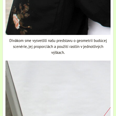
Divákom sme vysvetlili našu predstavu o geometrii budúcej
scenérie, jej proporciách a použití rastlín v jednotlivých
výškach.