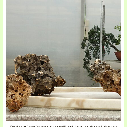
Pred vystúpením sme si v areáli našli skaly a drobné dreviny