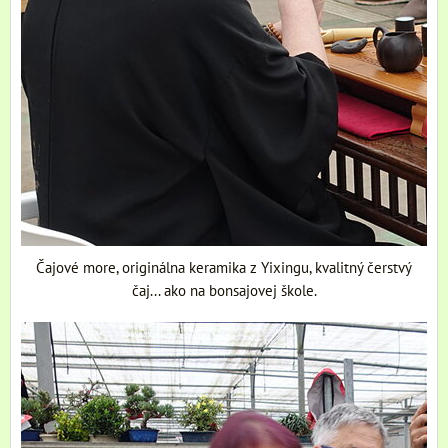
Čajové more, originálna keramika z Yixingu, kvalitný čerstvý
čaj... ako na bonsajovej škole.