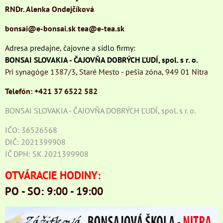
RNDr. Alenka Ondejčíková
bonsai@e-bonsai.sk
tea@e-tea.sk
Adresa predajne, čajovne a sídlo firmy:
BONSAI SLOVAKIA - ČAJOVŇA DOBRÝCH ĽUDÍ, spol. s r. o.
Pri synagóge 1387/3, Staré Mesto - pešia zóna, 949 01 Nitra
Telefón: +421 37 6522 582
BONSAI SLOVAKIA - ČAJOVŇA DOBRÝCH ĽUDÍ, spol. s r. o.
IČO: 36526568
DIČ: 2021399908
IČ DPH: SK 2021399908
OTVÁRACIE HODINY:
PO - SO: 9:00 - 19:00