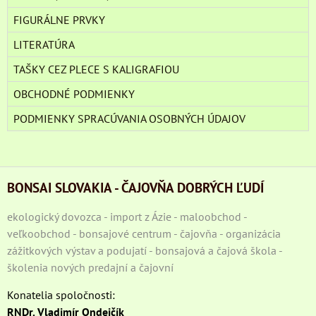
FIGURÁLNE PRVKY
LITERATÚRA
TAŠKY CEZ PLECE S KALIGRAFIOU
OBCHODNÉ PODMIENKY
PODMIENKY SPRACÚVANIA OSOBNÝCH ÚDAJOV
BONSAI SLOVAKIA - ČAJOVŇA DOBRÝCH ĽUDÍ
ekologický dovozca - import z Ázie - maloobchod -
veľkoobchod - bonsajové centrum - čajovňa - organizácia
zážitkových výstav a podujatí - bonsajová a čajová škola -
školenia nových predajní a čajovní
Konatelia spoločnosti:
RNDr. Vladimír Ondejčík