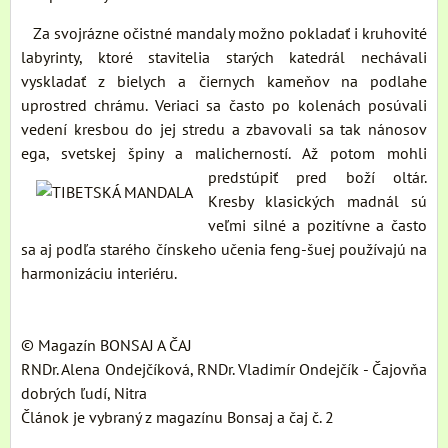
Za svojrázne očistné mandaly možno pokladať i kruhovité
labyrinty, ktoré stavitelia starých katedrál nechávali
vyskladať z bielych a čiernych kameňov na podlahe
uprostred chrámu. Veriaci sa často po kolenách posúvali
vedení kresbou do jej stredu a zbavovali sa tak nánosov
ega, svetskej špiny a malicherností.
Až potom mohli
predstúpiť pred boží oltár.
Kresby klasických madnál sú
veľmi silné a pozitívne a často
sa aj podľa starého čínskeho učenia feng-šuej používajú na
harmonizáciu interiéru.
© Magazín BONSAJ A ČAJ
RNDr. Alena Ondejčíková, RNDr. Vladimír Ondejčík - Čajovňa
dobrých ľudí, Nitra
Článok je vybraný z magazínu Bonsaj a čaj č. 2