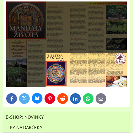
Bluesky
Twitter
Facebook
Pinterest
Reddit
LinkedIn
WhatsApp
E-
mail
E-SHOP: NOVINKY
TIPY NA DARČEKY