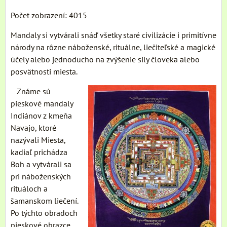
Počet zobrazení: 4015
Mandaly si vytvárali snáď všetky staré civilizácie i primitívne
národy na rôzne náboženské, rituálne, liečiteľské a magické
účely alebo jednoducho na zvýšenie sily človeka alebo
posvätnosti miesta.
Známe sú
pieskové mandaly
Indiánov z kmeňa
Navajo, ktoré
nazývali Miesta,
kadiaľ prichádza
Boh a vytvárali sa
pri náboženských
rituáloch a
šamanskom liečení.
Po týchto obradoch
pieskové obrazce