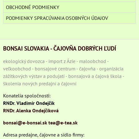
OBCHODNÉ PODMIENKY
PODMIENKY SPRACÚVANIA OSOBNÝCH ÚDAJOV
BONSAI SLOVAKIA - ČAJOVŇA DOBRÝCH ĽUDÍ
ekologický dovozca - import z Ázie - maloobchod -
veľkoobchod - bonsajové centrum - čajovňa - organizácia
zážitkových výstav a podujatí - bonsajová a čajová škola -
školenia nových predajní a čajovní
Konatelia spoločnosti:
RNDr. Vladimír Ondejčík
RNDr. Alenka Ondejčíková
bonsai@e-bonsai.sk
tea@e-tea.sk
Adresa predajne, čajovne a sídlo firmy: