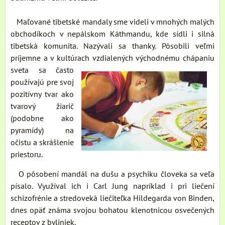
Maľované tibetské mandaly sme videli v mnohých malých
obchodíkoch v nepálskom Káthmandu, kde sídli i silná
tibetská komunita. Nazývali sa thanky. Pôsobili veľmi
príjemne a v kultúrach vzdialených východnému chápaniu
sveta sa
často
používajú pre svoj
pozitívny tvar ako
tvarový žiarič
(podobne ako
pyramídy) na
očistu a skrášlenie
priestoru.
O pôsobení mandál na dušu a psychiku človeka sa veľa
písalo. Využíval ich i Carl Jung napríklad i pri liečení
schizofrénie a stredoveká liečiteľka Hildegarda von Binden,
dnes opäť známa svojou bohatou klenotnicou osvečených
receptov z byliniek.