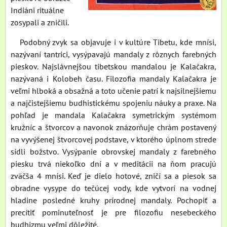
Indiáni rituálne
zosypali a zničili.
Podobný zvyk sa objavuje i v kultúre Tibetu, kde mnísi,
nazývaní tantrici, vysýpavajú mandaly z rôznych farebných
pieskov. Najslávnejšou tibetskou mandalou je Kalačakra,
nazývaná i Kolobeh času. Filozofia mandaly Kalačakra je
veľmi hlboká a obsažná a toto učenie patrí k najsilnejšiemu
a najčistejšiemu budhistickému spojeniu náuky a praxe. Na
pohľad je mandala Kalačakra symetrickým systémom
kružníc a štvorcov a navonok znázorňuje chrám postavený
na vyvýšenej štvorcovej podstave, v ktorého úplnom strede
sídli božstvo. Vysýpanie obrovskej mandaly z farebného
piesku trvá niekoľko dní a v meditácii na ňom pracujú
zväčša 4 mnísi. Keď je dielo hotové, zničí sa a piesok sa
obradne vysype do tečúcej vody, kde vytvorí na vodnej
hladine posledné kruhy prírodnej mandaly. Pochopiť a
precítiť pominuteľnosť je pre filozofiu nesebeckého
budhizmu veľmi dôležité.