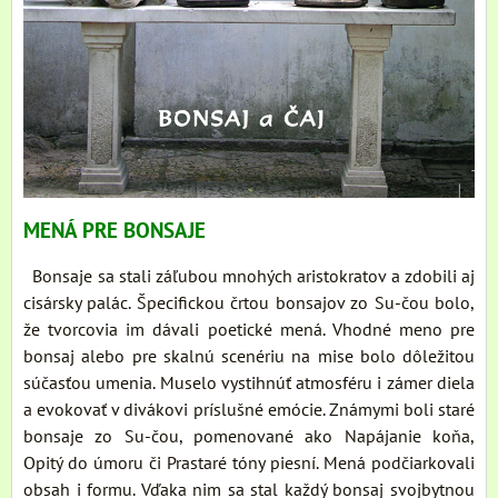
MENÁ PRE BONSAJE
Bonsaje sa stali záľubou mnohých aristokratov a zdobili aj
cisársky palác. Špecifickou črtou bonsajov zo Su-čou bolo,
že tvorcovia im dávali poetické mená. Vhodné meno pre
bonsaj alebo pre skalnú scenériu na mise bolo dôležitou
súčasťou umenia. Muselo vystihnúť atmosféru i zámer diela
a evokovať v divákovi príslušné emócie. Známymi boli staré
bonsaje zo Su-čou, pomenované ako Napájanie koňa,
Opitý do úmoru či Prastaré tóny piesní. Mená podčiarkovali
obsah i formu. Vďaka nim sa stal každý bonsaj svojbytnou