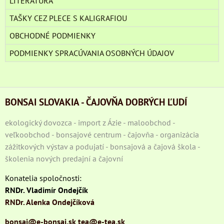
LITERATÚRA
TAŠKY CEZ PLECE S KALIGRAFIOU
OBCHODNÉ PODMIENKY
PODMIENKY SPRACÚVANIA OSOBNÝCH ÚDAJOV
BONSAI SLOVAKIA - ČAJOVŇA DOBRÝCH ĽUDÍ
ekologický dovozca - import z Ázie - maloobchod -
veľkoobchod - bonsajové centrum - čajovňa - organizácia
zážitkových výstav a podujatí - bonsajová a čajová škola -
školenia nových predajní a čajovní
Konatelia spoločnosti:
RNDr. Vladimír Ondejčík
RNDr. Alenka Ondejčíková
bonsai@e-bonsai.sk
tea@e-tea.sk