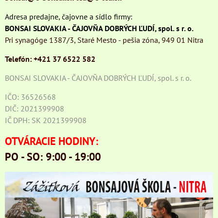
Adresa predajne, čajovne a sídlo firmy:
BONSAI SLOVAKIA - ČAJOVŇA DOBRÝCH ĽUDÍ, spol. s r. o.
Pri synagóge 1387/3, Staré Mesto - pešia zóna, 949 01 Nitra
Telefón: +421 37 6522 582
BONSAI SLOVAKIA - ČAJOVŇA DOBRÝCH ĽUDÍ, spol. s r. o.
IČO: 36526568
DIČ: 2021399908
IČ DPH: SK 2021399908
OTVÁRACIE HODINY:
PO - SO: 9:00 - 19:00