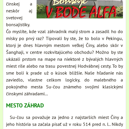
čínskej a
neskôr aj
svetovej
bonsajistiky.
Čo myslíte, kde vzal záhradník malý strom a zasadil ho do
misky po prvý raz? Tipovali by ste, že to bolo v Pekingu,
ktorý je dnes hlavným mestom veľkej Číny, alebo skôr v
Šanghaji, v centre rozkvitajúceho obchodu? Možno by ste
ukázali prstom na mape na niektoré z bývalých hlavných
miest ríše alebo na trasu povestnej Hodvábnej cesty. To by
sme boli k prade už o kúsok bližšie. Naše hľadanie nás
zaviedlo, vlastne celkom logicky, do malebného a
pokojného mesta Su-čou známeho svojimi klasickými
čínskymi záhradami...
MESTO ZÁHRAD
Su-čou sa považuje za jedno z najstarších miest Číny a
jeho história sa začala písať už v roku 514 pred n. l.. Nikdy