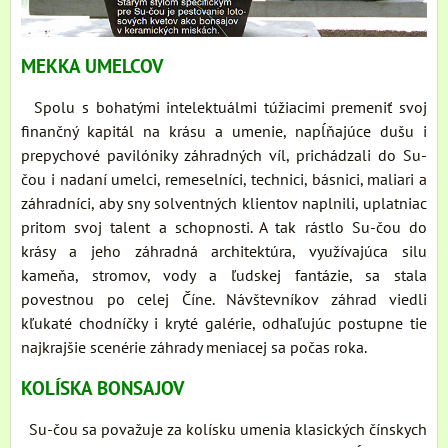
MEKKA UMELCOV
Spolu s bohatými intelektuálmi túžiacimi premeniť svoj
finančný kapitál na krásu a umenie, napĺňajúce dušu i
prepychové pavilóniky záhradných víl, prichádzali do Su-
čou i nadaní umelci, remeselníci, technici, básnici, maliari a
záhradníci, aby sny solventných klientov naplnili, uplatniac
pritom svoj talent a schopnosti. A tak rástlo Su-čou do
krásy a jeho záhradná architektúra, využívajúca silu
kameňa, stromov, vody a ľudskej fantázie, sa stala
povestnou po celej Číne. Návštevníkov záhrad viedli
kľukaté chodníčky i kryté galérie, odhaľujúc postupne tie
najkrajšie scenérie záhrady meniacej sa počas roka.
KOLÍSKA BONSAJOV
Su-čou sa považuje za kolísku umenia klasických čínskych