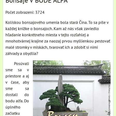
Bonsaje V BODE ALFA
Počet zobrazení: 3724
Kolískou bonsajového umenia bola stará Čína. To sa píše v
každej knižke o bonsajoch. Kam až nás však zaviedlo
hľadanie konkrétneho miesta v tejto rozľahlej a
mnohotvárnej krajine za naozaj prvou myšlienkou pestovať
malé stromky v miskách, tvarovať ich a zdobiť si nimi
záhrady a obydlia?
Posúvali
sme sa v
priestore a aj
v čase, aby
sme sa
dostali do
bodu alfa. Do
úplného
začiatku