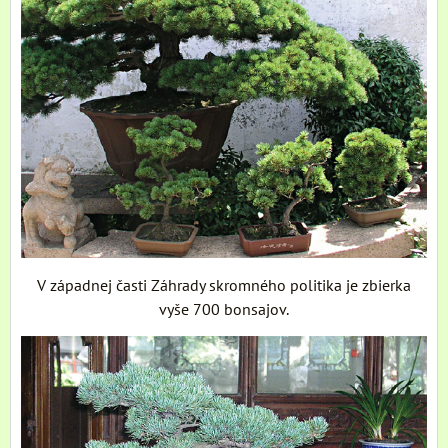
V západnej časti Záhrady skromného politika je zbierka
vyše 700 bonsajov.