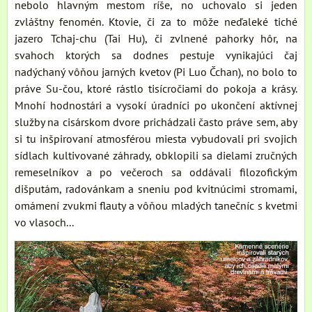
nebolo hlavným mestom ríše, no uchovalo si jeden
zvláštny fenomén. Ktovie, či za to môže neďaleké tiché
jazero Tchaj-chu (Tai Hu), či zvlnené pahorky hôr, na
svahoch ktorých sa dodnes pestuje vynikajúci čaj
nadýchaný vôňou jarných kvetov (Pi Luo Čchan), no bolo to
práve Su-čou, ktoré rástlo tisícročiami do pokoja a krásy.
Mnohí hodnostári a vysokí úradníci po ukončení aktívnej
služby na cisárskom dvore prichádzali často práve sem, aby
si tu inšpirovaní atmosférou miesta vybudovali pri svojich
sídlach kultivované záhrady, obklopili sa dielami zručných
remeselníkov a po večeroch sa oddávali filozofickým
dišputám, radovánkam a sneniu pod kvitnúcimi stromami,
omámení zvukmi flauty a vôňou mladých tanečníc s kvetmi
vo vlasoch...