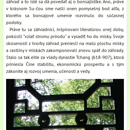
záhrad a to isté sa dá povedať aj o bonsajistike. Áno, práve
v krásnom Su-čou sme našli onen pomyselný bod alfa, z
ktorého sa bonsajové umenie rozvinulo do súčasnej
podoby.
Práve tu sa záhradníci, inšpirovaní literatúrou onej doby,
pokúsili "vziať stromu prírodu" a vysadiť ho do misky. Svoje
skúsenosti z tvorby záhrad preniesli na malú plochu misky
a rastliny v miskách zakomponovali znovu späť do záhrady.
Stalo sa tak ešte za vlády dynastie Tchang (618-907), ktorá
priniesla Číne stabilitu, ekonomickú prosperitu a s tým
zákonite aj rozvoj umenia, učenosti a vedy.