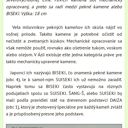
opracovaný, a preto sa radí medzi pekné kamene alebo
BISEKI. Výška: 18 cm
Veľa milovníkov pekných kameňov ich skúša nájsť vo
voľnej prírode. Takéto kamene je potrebné očistiť od
nečistôt a zvetraných kúskov. Mechanické opracovanie sa
však nemôže použiť, rovnako ako ošetrenie tukom, voskom
alebo olejom. V Ázii existuje ešte jedna kategória práve pre
takto mechanicky upravené kamene.
Japonci ich nazývajú BISEKI, čo znamená pekné kamene
(obr. 4), le k samot-ným SUISEKI ich už nemožno zaradiť.
Napriek tomu sa BISEKI často vystavujú na rôznych
podujatiach spolu so SUISEKI. ŠANG-Š, alebo SUISEKI by
mali podľa pravidiel stáť na drevenom podstavci DAIZA
(obr. 1), ktorý je zhotovený špeciálne pre každý kameň zvlášť
a je prispôsobený presne jeho podstave.