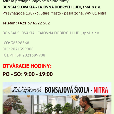
Adresa predajne, čajovne a sídlo firmy:
BONSAI SLOVAKIA - ČAJOVŇA DOBRÝCH ĽUDÍ, spol. s r. o.
Pri synagóge 1387/3, Staré Mesto - pešia zóna, 949 01 Nitra
Telefón: +421 37 6522 582
BONSAI SLOVAKIA - ČAJOVŇA DOBRÝCH ĽUDÍ, spol. s r. o.
IČO: 36526568
DIČ: 2021399908
IČ DPH: SK 2021399908
OTVÁRACIE HODINY:
PO - SO: 9:00 - 19:00