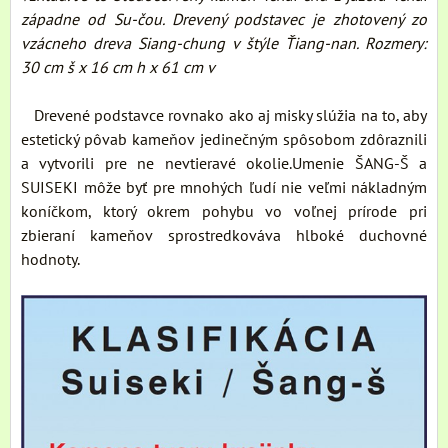
západne od Su-čou. Drevený podstavec je zhotovený zo
vzácneho dreva Siang-chung v štýle Ťiang-nan. Rozmery:
30 cm š x 16 cm h x 61 cm v
Drevené podstavce rovnako ako aj misky slúžia na to, aby
estetický pôvab kameňov jedinečným spôsobom zdôraznili
a vytvorili pre ne nevtieravé okolie.Umenie ŠANG-Š a
SUISEKI môže byť pre mnohých ľudí nie veľmi nákladným
koníčkom, ktorý okrem pohybu vo voľnej prírode pri
zbieraní kameňov sprostredkováva hlboké duchovné
hodnoty.