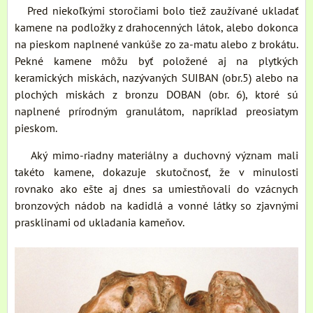
Pred niekoľkými storočiami bolo tiež zaužívané ukladať
kamene na podložky z drahocenných látok, alebo dokonca
na pieskom naplnené vankúše zo za-matu alebo z brokátu.
Pekné kamene môžu byť položené aj na plytkých
keramických miskách, nazývaných SUIBAN (obr.5) alebo na
plochých miskách z bronzu DOBAN (obr. 6), ktoré sú
naplnené prírodným granulátom, napríklad preosiatym
pieskom.
Aký mimo-riadny materiálny a duchovný význam mali
takéto kamene, dokazuje skutočnosť, že v minulosti
rovnako ako ešte aj dnes sa umiestňovali do vzácnych
bronzových nádob na kadidlá a vonné látky so zjavnými
prasklinami od ukladania kameňov.