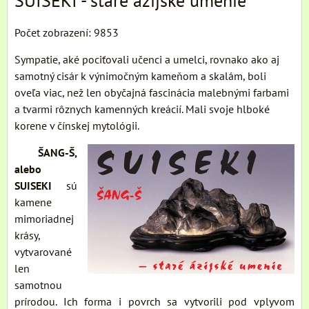
SUISEKI - staré ázijské umenie
Počet zobrazení: 9853
Sympatie, aké pociťovali učenci a umelci, rovnako ako aj
samotný cisár k výnimočným kameňom a skalám, boli
oveľa viac, než len obyčajná fascinácia malebnými farbami
a tvarmi rôznych kamenných kreácií. Mali svoje hlboké
korene v čínskej mytológii.
ŠANG-Š,
alebo
SUISEKI
sú
kamene
mimoriadnej
krásy,
vytvarované
len
samotnou
prírodou. Ich forma i povrch sa vytvorili pod vplyvom