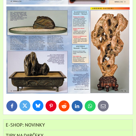
Bluesky
Twitter
Facebook
Pinterest
Reddit
LinkedIn
WhatsApp
E-
mail
E-SHOP: NOVINKY
TIPY NA DARČEKY