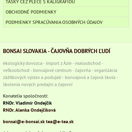
TAŠKY CEZ PLECE S KALIGRAFIOU
OBCHODNÉ PODMIENKY
PODMIENKY SPRACÚVANIA OSOBNÝCH ÚDAJOV
BONSAI SLOVAKIA - ČAJOVŇA DOBRÝCH ĽUDÍ
ekologický dovozca - import z Ázie - maloobchod -
veľkoobchod - bonsajové centrum - čajovňa - organizácia
zážitkových výstav a podujatí - bonsajová a čajová škola -
školenia nových predajní a čajovní
Konatelia spoločnosti:
RNDr. Vladimír Ondejčík
RNDr. Alenka Ondejčíková
bonsai@e-bonsai.sk
tea@e-tea.sk