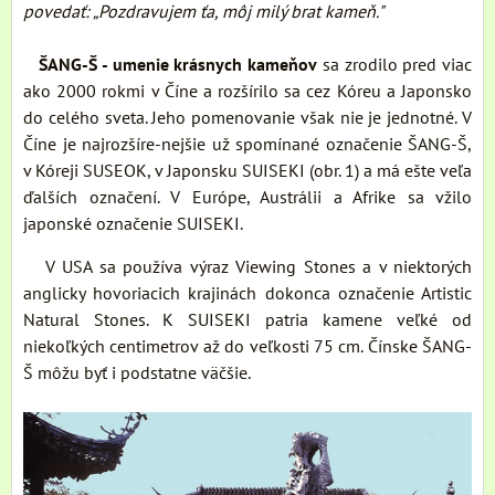
povedať: „Pozdravujem ťa, môj milý brat kameň."
ŠANG-Š - umenie krásnych kameňov
sa zrodilo pred viac
ako 2000 rokmi v Číne a rozšírilo sa cez Kóreu a Japonsko
do celého sveta. Jeho pomenovanie však nie je jednotné. V
Číne je najrozšíre-nejšie už spomínané označenie ŠANG-Š,
v Kóreji SUSEOK, v Japonsku SUISEKI (obr. 1) a má ešte veľa
ďalších označení. V Európe, Austrálii a Afrike sa vžilo
japonské označenie SUISEKI.
V USA sa používa výraz Viewing Stones a v niektorých
anglicky hovoriacich krajinách dokonca označenie Artistic
Natural Stones. K SUISEKI patria kamene veľké od
niekoľkých centimetrov až do veľkosti 75 cm. Čínske ŠANG-
Š môžu byť i podstatne väčšie.