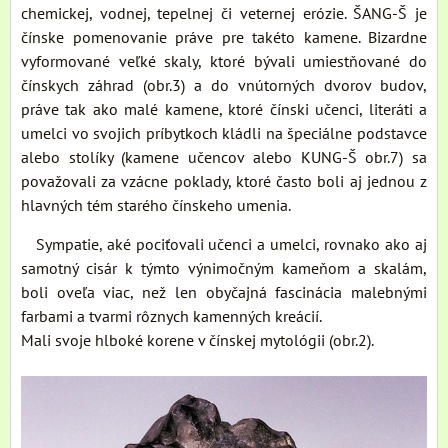
chemickej, vodnej, tepelnej či veternej erózie. ŠANG-Š je
čínske pomenovanie práve pre takéto kamene. Bizardne
vyformované veľké skaly, ktoré bývali umiestňované do
čínskych záhrad (obr.3) a do vnútorných dvorov budov,
práve tak ako malé kamene, ktoré čínski učenci, literáti a
umelci vo svojich príbytkoch kládli na špeciálne podstavce
alebo stolíky (kamene učencov alebo KUNG-Š obr.7) sa
považovali za vzácne poklady, ktoré často boli aj jednou z
hlavných tém starého čínskeho umenia.
Sympatie, aké pociťovali učenci a umelci, rovnako ako aj
samotný cisár k týmto výnimočným kameňom a skalám,
boli oveľa viac, než len obyčajná fascinácia malebnými
farbami a tvarmi rôznych kamenných kreácií.
Mali svoje hlboké korene v čínskej mytológii (obr.2).