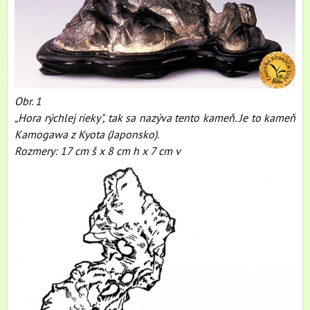
Obr. 1
„Hora rýchlej rieky", tak sa nazýva tento kameň. Je to kameň
Kamogawa z Kyota (Japonsko).
Rozmery: 17 cm š x 8 cm h x 7 cm v