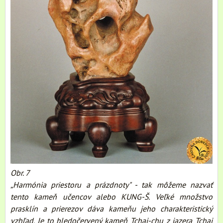
Obr. 7
„Harmónia priestoru a prázdnoty" - tak môžeme nazvať
tento kameň učencov alebo KUNG-Š. Veľké množstvo
prasklín a prierezov dáva kameňu jeho charakteristický
vzhľad. Je to bledočervený kameň Tchai-chu z jazera Tchai