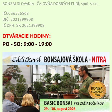
BONSAI SLOVAKIA - ČAJOVŇA DOBRÝCH ĽUDÍ, spol. s r. o.
IČO: 36526568
DIČ: 2021399908
IČ DPH: SK 2021399908
OTVÁRACIE HODINY:
PO - SO: 9:00 - 19:00