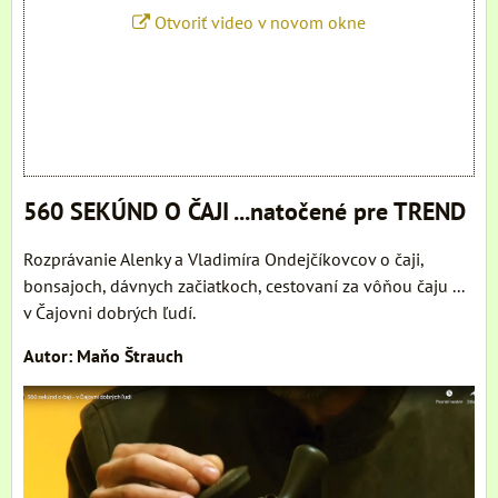
Otvoriť video v novom okne
560 SEKÚND O ČAJI ...natočené pre TREND
Rozprávanie Alenky a Vladimíra Ondejčíkovcov o čaji,
bonsajoch, dávnych začiatkoch, cestovaní za vôňou čaju ...
v Čajovni dobrých ľudí.
Autor: Maňo Štrauch