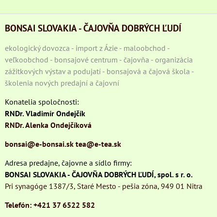
BONSAI SLOVAKIA - ČAJOVŇA DOBRÝCH ĽUDÍ
ekologický dovozca - import z Ázie - maloobchod -
veľkoobchod - bonsajové centrum - čajovňa - organizácia
zážitkových výstav a podujatí - bonsajová a čajová škola -
školenia nových predajní a čajovní
Konatelia spoločnosti:
RNDr. Vladimír Ondejčík
RNDr. Alenka Ondejčíková
bonsai@e-bonsai.sk
tea@e-tea.sk
Adresa predajne, čajovne a sídlo firmy:
BONSAI SLOVAKIA - ČAJOVŇA DOBRÝCH ĽUDÍ, spol. s r. o.
Pri synagóge 1387/3, Staré Mesto - pešia zóna, 949 01 Nitra
Telefón: +421 37 6522 582