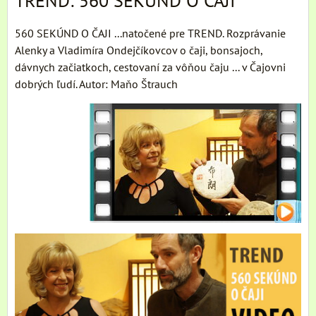
TREND: 560 SEKÚND O ČAJI
560 SEKÚND O ČAJI ...natočené pre TREND. Rozprávanie
Alenky a Vladimíra Ondejčíkovcov o čaji, bonsajoch,
dávnych začiatkoch, cestovaní za vôňou čaju ... v Čajovni
dobrých ľudí. Autor: Maňo Štrauch