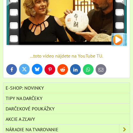
...toto video nájdete na YouTube TU.
Bluesky
Twitter
Facebook
Pinterest
Reddit
LinkedIn
WhatsApp
E-
mail
E-SHOP: NOVINKY
TIPY NA DARČEKY
DARČEKOVÉ POUKÁŽKY
AKCIE A ZĽAVY
NÁRADIE NA TVAROVANIE