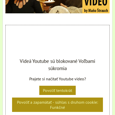
Videá Youtube sú blokované Voľbami
súkromia
Prajete si načítať Youtube video?
Povoliť tentokrát
Povoliť a zapamätať - súhlas s druhom cookie:
Funkčné