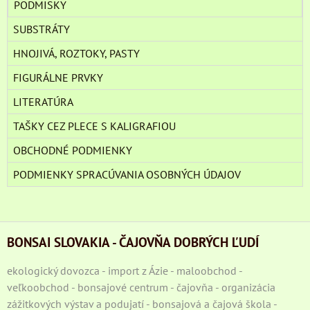
PODMISKY
SUBSTRÁTY
HNOJIVÁ, ROZTOKY, PASTY
FIGURÁLNE PRVKY
LITERATÚRA
TAŠKY CEZ PLECE S KALIGRAFIOU
OBCHODNÉ PODMIENKY
PODMIENKY SPRACÚVANIA OSOBNÝCH ÚDAJOV
BONSAI SLOVAKIA - ČAJOVŇA DOBRÝCH ĽUDÍ
ekologický dovozca - import z Ázie - maloobchod -
veľkoobchod - bonsajové centrum - čajovňa - organizácia
zážitkových výstav a podujatí - bonsajová a čajová škola -