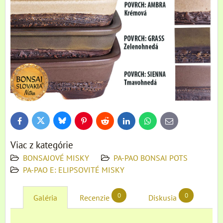
Bluesky
Twitter
Facebook
Pinterest
Reddit
LinkedIn
WhatsApp
E-
mail
Viac z kategórie
BONSAJOVÉ MISKY
PA-PAO BONSAI POTS
PA-PAO E: ELIPSOVITÉ MISKY
0
0
Galéria
Recenzie
Diskusia