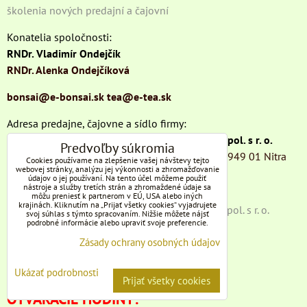
školenia nových predajní a čajovní
Konatelia spoločnosti:
RNDr. Vladimír Ondejčík
RNDr. Alenka Ondejčíková
bonsai@e-bonsai.sk
tea@e-tea.sk
Adresa predajne, čajovne a sídlo firmy:
BONSAI SLOVAKIA - ČAJOVŇA DOBRÝCH ĽUDÍ, spol. s r. o.
Predvoľby súkromia
Pri synagóge 1387/3, Staré Mesto - pešia zóna, 949 01 Nitra
Cookies používame na zlepšenie vašej návštevy tejto
webovej stránky, analýzu jej výkonnosti a zhromažďovanie
údajov o jej používaní. Na tento účel môžeme použiť
Telefón: +421 37 6522 582
nástroje a služby tretích strán a zhromaždené údaje sa
môžu preniesť k partnerom v EÚ, USA alebo iných
krajinách. Kliknutím na „Prijať všetky cookies“ vyjadrujete
BONSAI SLOVAKIA - ČAJOVŇA DOBRÝCH ĽUDÍ, spol. s r. o.
svoj súhlas s týmto spracovaním. Nižšie môžete nájsť
podrobné informácie alebo upraviť svoje preferencie.
IČO: 36526568
Zásady ochrany osobných údajov
DIČ: 2021399908
IČ DPH: SK 2021399908
Ukázať podrobnosti
Prijať všetky cookies
OTVÁRACIE HODINY: