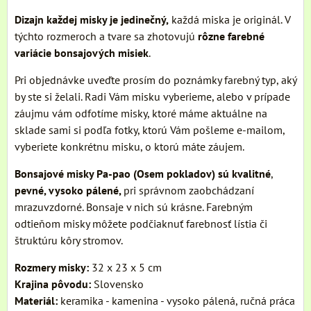
Dizajn každej misky je jedinečný,
každá miska je originál. V
týchto rozmeroch a tvare sa zhotovujú
rôzne farebné
variácie bonsajových misiek
.
Pri objednávke uveďte prosím do poznámky farebný typ, aký
by ste si želali. Radi Vám misku vyberieme, alebo v prípade
záujmu vám odfotíme misky, ktoré máme aktuálne na
sklade sami si podľa fotky, ktorú Vám pošleme e-mailom,
vyberiete konkrétnu misku, o ktorú máte záujem.
Bonsajové misky Pa-pao (Osem pokladov) sú kvalitné
,
pevné, vysoko pálené,
pri správnom zaobchádzaní
mrazuvzdorné. Bonsaje v nich sú krásne. Farebným
odtieňom misky môžete podčiaknuť farebnosť lístia či
štruktúru kôry stromov.
Rozmery misky:
32 x 23 x 5 cm
Krajina pôvodu:
Slovensko
Materiál:
keramika - kamenina - vysoko pálená, ručná práca