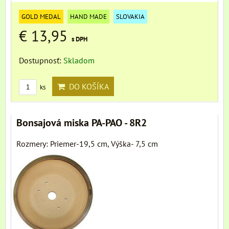
GOLD MEDAL
HAND MADE
SLOVAKIA
€ 13,95
s DPH
Dostupnosť:
Skladom
DO KOŠÍKA
ks
Bonsajová miska PA-PAO - 8R2
Rozmery: Priemer-19,5 cm, Výška- 7,5 cm