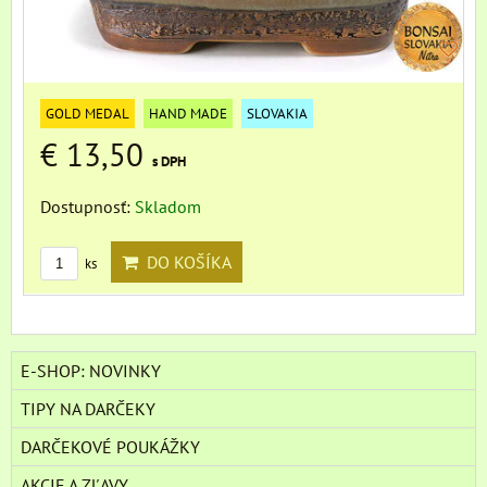
GOLD MEDAL
HAND MADE
SLOVAKIA
€ 13,50
s DPH
Dostupnosť:
Skladom
DO KOŠÍKA
ks
E-SHOP: NOVINKY
TIPY NA DARČEKY
DARČEKOVÉ POUKÁŽKY
AKCIE A ZĽAVY