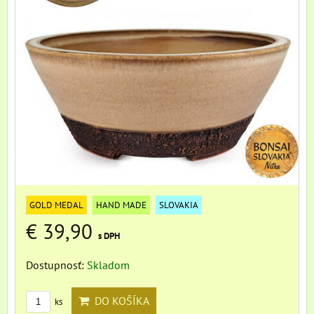
GOLD MEDAL
HAND MADE
SLOVAKIA
€ 39,90
s DPH
Dostupnosť:
Skladom
DO KOŠÍKA
ks