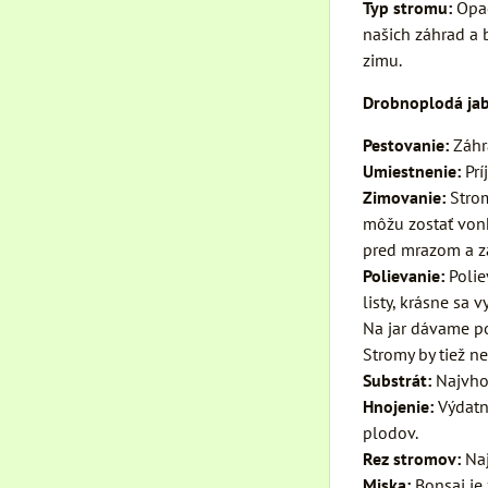
Typ stromu:
Opad
našich záhrad a 
zimu.
Drobnoplodá jab
Pestovanie:
Záhr
Umiestnenie:
Prí
Zimovanie:
Strom
môžu zostať vonk
pred mrazom a zá
Polievanie:
Polie
listy, krásne sa v
Na jar dávame po
Stromy by tiež ne
Substrát:
Najvho
Hnojenie:
Výdatn
plodov.
Rez stromov:
Naj
Miska:
Bonsaj je