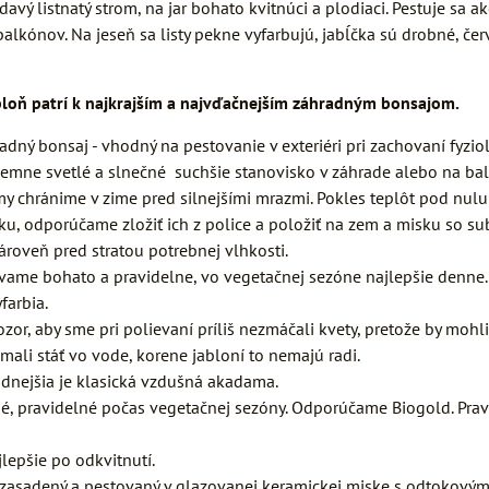
avý listnatý strom, na jar bohato kvitnúci a plodiaci. Pestuje sa
balkónov. Na jeseň sa listy pekne vyfarbujú, jabĺčka sú drobné, če
loň patrí k najkrajším a najvďačnejším záhradným bonsajom.
adný bonsaj - vhodný na pestovanie v exteriéri pri zachovaní fyzio
jemne svetlé a slnečné suchšie stanovisko v záhrade alebo na ba
y chránime v zime pred silnejšími mrazmi. Pokles teplôt pod nulu 
u, odporúčame zložiť ich z police a položiť na zem a misku so sub
roveň pred stratou potrebnej vlhkosti.
vame bohato a pravidelne, vo vegetačnej sezóne najlepšie denne. 
yfarbia.
zor, aby sme pri polievaní príliš nezmáčali kvety, pretože by mohl
mali stáť vo vode, korene jabloní to nemajú radi.
dnejšia je klasická vzdušná akadama.
é, pravidelné počas vegetačnej sezóny. Odporúčame Biogold. Prav
lepšie po odkvitnutí.
 zasadený a pestovaný v glazovanej keramickej miske s odtokovým