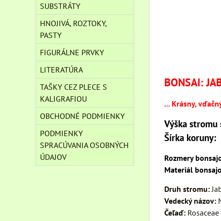
SUBSTRÁTY
HNOJIVÁ, ROZTOKY,
PASTY
FIGURÁLNE PRVKY
LITERATÚRA
BONSAI: JA
TAŠKY CEZ PLECE S
KALIGRAFIOU
... Krásny, vďač
OBCHODNÉ PODMIENKY
Výška stromu 
PODMIENKY
Šírka koruny:
SPRACÚVANIA OSOBNÝCH
ÚDAJOV
Rozmery bonsajo
Materiál bonsaj
Druh stromu:
Ja
Vedecký názov:
Čeľaď:
Rosaceae