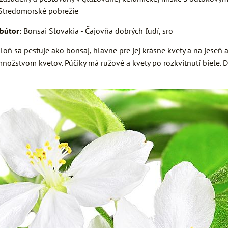
tredomorské pobrežie
ibútor:
Bonsai Slovakia - Čajovňa dobrých ľudí, sro
ň sa pestuje ako bonsaj, hlavne pre jej krásne kvety a na jeseň aj
nožstvom kvetov. Púčiky má ružové a kvety po rozkvitnutí biele. D