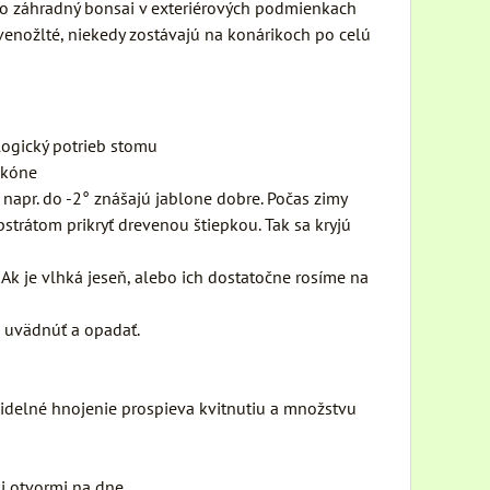
 ako záhradný bonsai v exteriérových podmienkach
rvenožlté, niekedy zostávajú na konárikoch po celú
logický potrieb stomu
lkóne
napr. do -2° znášajú jablone dobre. Počas zimy
strátom prikryť drevenou štiepkou. Tak sa kryjú
Ak je vlhká jeseň, alebo ich dostatočne rosíme na
i uvädnúť a opadať.
idelné hnojenie prospieva kvitnutiu a množstvu
i otvormi na dne.