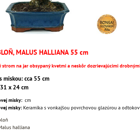
BLOŇ, MALUS HALLIANA 55 cm
ný strom na jar obsypaný kvetmi a neskôr dozrievajúcimi drobnými
s miskou: cca 55 cm
 31 x 24 cm
vej misky:
cm
ovej misky:
Keramika s vonkajšou povrchovou glazúrou a odtokový
bloň
Malus halliana