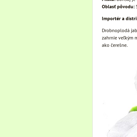
Oblasť pôvodu:
S
Importér a distr
Drobnoplodá jablo
zahrnie veľkým m
ako čerešne.