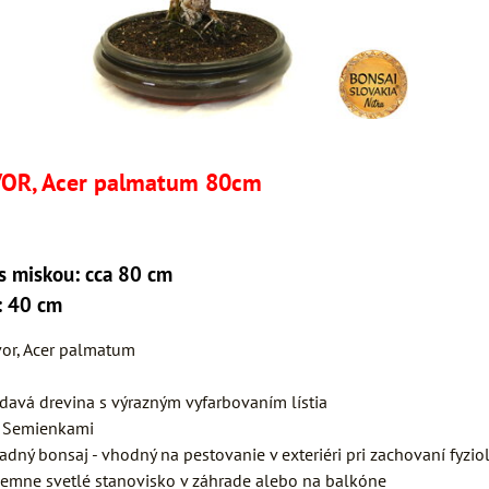
VOR, Acer palmatum 80cm
s miskou: cca 80 cm
: 40 cm
vor, Acer palmatum
avá drevina s výrazným vyfarbovaním lístia
:
Semienkami
adný bonsaj - vhodný na pestovanie v exteriéri pri zachovaní fyzio
jemne svetlé stanovisko v záhrade alebo na balkóne