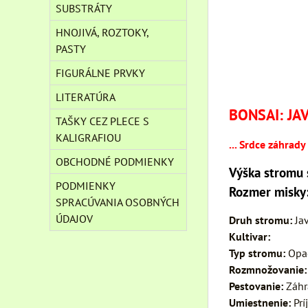
SUBSTRÁTY
HNOJIVÁ, ROZTOKY,
PASTY
FIGURÁLNE PRVKY
LITERATÚRA
BONSAI: JA
TAŠKY CEZ PLECE S
KALIGRAFIOU
... Srdce záhrady
OBCHODNÉ PODMIENKY
Výška stromu 
PODMIENKY
Rozmer misky
SPRACÚVANIA OSOBNÝCH
ÚDAJOV
Druh stromu:
Ja
Kultivar:
Typ stromu:
Opad
Rozmnožovanie
Pestovanie:
Záhr
Umiestnenie:
Prí