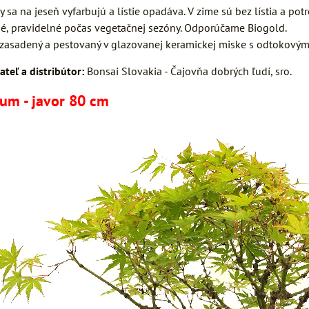
y sa na jeseň vyfarbujú a lístie opadáva. V zime sú bez lístia a pot
é, pravidelné počas vegetačnej sezóny. Odporúčame Biogold.
 zasadený a pestovaný v glazovanej keramickej miske s odtokovým
ateľ a distribútor:
Bonsai Slovakia - Čajovňa dobrých ľudí, sro.
um - javor 80 cm