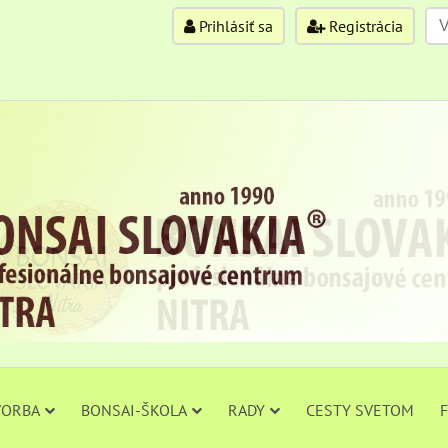
Prihlásiť sa
Registrácia
VORBA
BONSAI-ŠKOLA
RADY
CESTY SVETOM