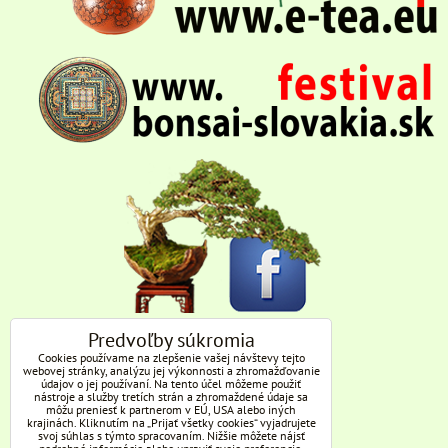
Predvoľby súkromia
Cookies používame na zlepšenie vašej návštevy tejto
webovej stránky, analýzu jej výkonnosti a zhromažďovanie
údajov o jej používaní. Na tento účel môžeme použiť
nástroje a služby tretích strán a zhromaždené údaje sa
môžu preniesť k partnerom v EÚ, USA alebo iných
krajinách. Kliknutím na „Prijať všetky cookies“ vyjadrujete
svoj súhlas s týmto spracovaním. Nižšie môžete nájsť