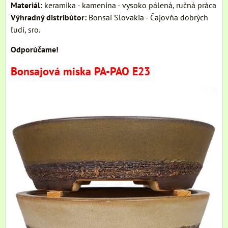
Materiál:
keramika - kamenina - vysoko pálená, ručná práca
Výhradný distribútor:
Bonsai Slovakia - Čajovňa dobrých
ľudí, sro.
Odporúčame!
Bonsajová miska PA-PAO E23