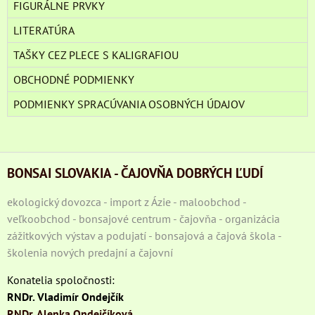
FIGURÁLNE PRVKY
LITERATÚRA
TAŠKY CEZ PLECE S KALIGRAFIOU
OBCHODNÉ PODMIENKY
PODMIENKY SPRACÚVANIA OSOBNÝCH ÚDAJOV
BONSAI SLOVAKIA - ČAJOVŇA DOBRÝCH ĽUDÍ
ekologický dovozca - import z Ázie - maloobchod -
veľkoobchod - bonsajové centrum - čajovňa - organizácia
zážitkových výstav a podujatí - bonsajová a čajová škola -
školenia nových predajní a čajovní
Konatelia spoločnosti:
RNDr. Vladimír Ondejčík
RNDr. Alenka Ondejčíková