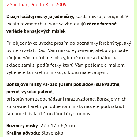
v San Juan, Puerto Rico 2009.
Dizajn každej misky je jedinečný,
každá miska je originál. V
týchto rozmeroch a tvare sa zhotovujú
rôzne farebné
variácie bonsajových misiek
.
Pri objednávke uveďte prosím do poznámky farebný typ, aký
by ste si želali. Radi Vám misku vyberieme, alebo v prípade
záujmu vám odfotíme misky, ktoré máme aktuálne na
sklade sami si podľa fotky, ktorú Vám pošleme e-mailom,
vyberiete konkrétnu misku, o ktorú máte záujem.
Bonsajové misky Pa-pao (Osem pokladov) sú kvalitné
,
pevné, vysoko pálené,
pri správnom zaobchádzaní mrazuvzdorné. Bonsaje v nich
sú krásne. Farebným odtieňom misky môžete podčiaknuť
farebnosť lístia či štruktúru kôry stromov.
Rozmery misky:
22 x 17 x 6,5 cm
Krajina pôvodu:
Slovensko