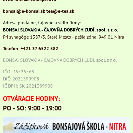
bonsai@e-bonsai.sk
tea@e-tea.sk
Adresa predajne, čajovne a sídlo firmy:
BONSAI SLOVAKIA - ČAJOVŇA DOBRÝCH ĽUDÍ, spol. s r. o.
Pri synagóge 1387/3, Staré Mesto - pešia zóna, 949 01 Nitra
Telefón: +421 37 6522 582
BONSAI SLOVAKIA - ČAJOVŇA DOBRÝCH ĽUDÍ, spol. s r. o.
IČO: 36526568
DIČ: 2021399908
IČ DPH: SK 2021399908
OTVÁRACIE HODINY:
PO - SO: 9:00 - 19:00