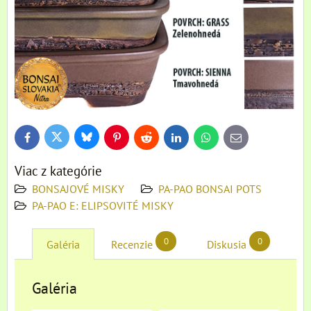
Bluesky
Twitter
Facebook
Pinterest
Reddit
LinkedIn
WhatsApp
E-
mail
Viac z kategórie
BONSAJOVÉ MISKY
PA-PAO BONSAI POTS
PA-PAO E: ELIPSOVITÉ MISKY
0
0
Galéria
Recenzie
Diskusia
Galéria