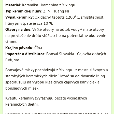
Materiál:
Keramika - kamenina z Yixingu
Typ keramickej hliny:
Zi Ni Huang Ni
Výpal
keramiky:
Oxidačný, teplota 1200°C, zmrštiteľnosť
hliny pri výpale je cca 10 %.
Otvory na dne:
Veľké otvory na odtok vody + malé otvory
na prevlečenie drôtu slúžiaceho na potenciálne ukotvenie
stromu
Krajina pôvodu:
Čína
Importér a distribútor:
Bonsai Slovakia - Čajovňa dobrých
ľudí, sro.
Bonsajové misky pochádzajú z Yixingu - z mesta slávnych a
starobylých keramických dielní, ktoré sa od dynastie Ming
špecializujú na výrobu klasických čajových kanvičiek a
bonsajových misek.
Kvalitu keramiky zvýrazňujú pečate yixingských
keramických dielní.
Bonsajové misky z Yixingu sú predmetom zberateľstva a ich