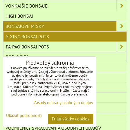
VONKAJŠIE BONSAJE
HIGH BONSAI
BONSAJOVÉ MISKY
YIXING BONSAI POTS
PA-PAO BONSAI POTS
PODMISKY
Predvoľby súkromia
SUBSTRÁTY
Cookies používame na zlepšenie vašej návštevy tejto
webovej stránky, analýzu jej výkonnosti a zhromažďovanie
údajov o jej používaní. Na tento účel môžeme použiť
HNOJIVÁ, ROZTOKY, PASTY
nástroje a služby tretích strán a zhromaždené údaje sa
môžu preniesť k partnerom v EÚ, USA alebo iných
krajinách. Kliknutím na „Prijať všetky cookies“ vyjadrujete
FIGURÁLNE PRVKY
svoj súhlas s týmto spracovaním. Nižšie môžete nájsť
podrobné informácie alebo upraviť svoje preferencie.
LITERATÚRA
Zásady ochrany osobných údajov
TAŠKY CEZ PLECE S KALIGRAFIOU
Ukázať podrobnosti
OBCHODNÉ PODMIENKY
Prijať všetky cookies
PODMIENKY SPRACÚVANIA OSOBNÝCH ÚDAJOV