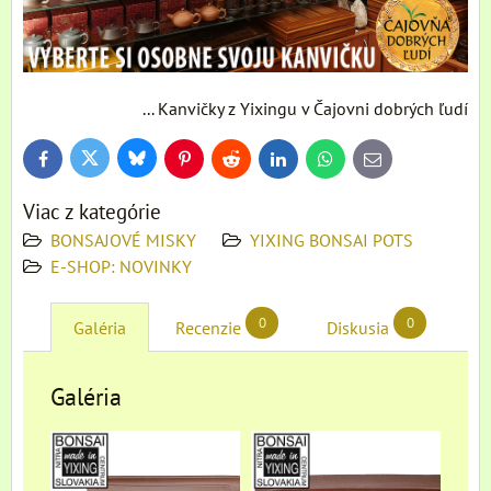
... Kanvičky z Yixingu v Čajovni dobrých ľudí
Bluesky
Twitter
Facebook
Pinterest
Reddit
LinkedIn
WhatsApp
E-
mail
Viac z kategórie
BONSAJOVÉ MISKY
YIXING BONSAI POTS
E-SHOP: NOVINKY
0
0
Galéria
Recenzie
Diskusia
Galéria