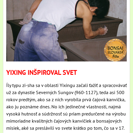
YIXING INŠPIROVAL SVET
Íly typu zi-sha sa v oblasti Yixingu začali ťažiť a spracovávať
už za dynastie Severných Sungov (960-1127), teda asi 500
rokov predtým, ako sa z nich vyrobila prvá čajová kanvička,
ako ju poznáme dnes. No ich jedinečné vlastnosti, najmä
vysoká hutnosť a súdržnosť sú priam predurčené na výrobu
mimoriadne kvalitných čajových kanvičiek a bonsajových
misiek, aké sa preslávili vo svete krátko po tom, čo sa v 17.