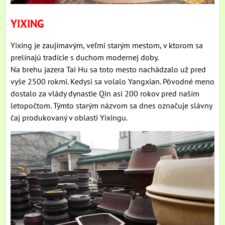
YIXING
Yixing je zaujímavým, veľmi starým mestom, v ktorom sa
prelínajú tradície s duchom modernej doby.
Na brehu jazera Tai Hu sa toto mesto nachádzalo už pred
vyše 2500 rokmi. Kedysi sa volalo Yangxian. Pôvodné meno
dostalo za vlády dynastie Qin asi 200 rokov pred naším
letopočtom. Týmto starým názvom sa dnes označuje slávny
čaj produkovaný v oblasti Yixingu.