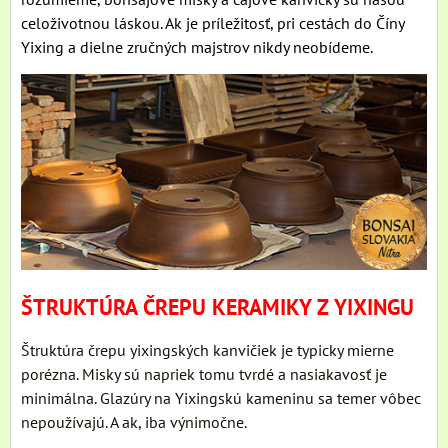
celoživotnou láskou. Ak je príležitosť, pri cestách do Číny
Yixing a dielne zručných majstrov nikdy neobídeme.
ŠTRUKTÚRA ČREPU KERAMIKY Z YIXINGU
Štruktúra črepu yixingských kanvičiek je typicky mierne
porézna. Misky sú napriek tomu tvrdé a nasiakavosť je
minimálna. Glazúry na Yixingskú kameninu sa temer vôbec
nepoužívajú. A ak, iba výnimočne.