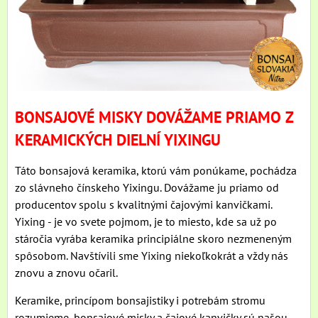
BONSAJOVÉ MISKY DOVÁŽAME PRIAMO Z
KERAMICKÝCH DIELNÍ YIXINGU
Táto bonsajová keramika, ktorú vám ponúkame, pochádza
zo slávneho čínskeho Yixingu. Dovážame ju priamo od
producentov spolu s kvalitnými čajovými kanvičkami.
Yixing - je vo svete pojmom, je to miesto, kde sa už po
stáročia vyrába keramika principiálne skoro nezmeneným
spôsobom. Navštívili sme Yixing niekoľkokrát a vždy nás
znovu a znovu očaril.
Keramike, princípom bonsajistiky i potrebám stromu
rozumieme, bonsajové misky a čajové kanvičky sú našou