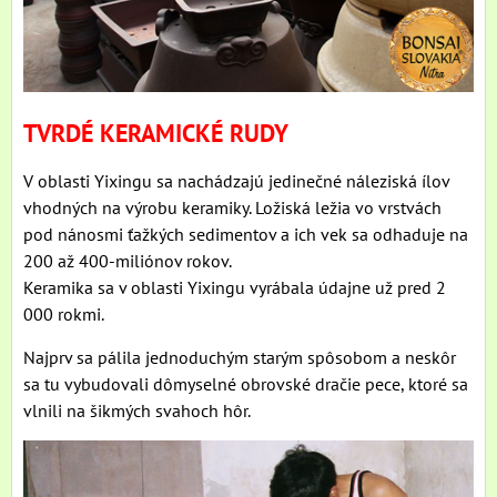
TVRDÉ KERAMICKÉ RUDY
V oblasti Yixingu sa nachádzajú jedinečné náleziská ílov
vhodných na výrobu keramiky. Ložiská ležia vo vrstvách
pod nánosmi ťažkých sedimentov a ich vek sa odhaduje na
200 až 400-miliónov rokov.
Keramika sa v oblasti Yixingu vyrábala údajne už pred 2
000 rokmi.
Najprv sa pálila jednoduchým starým spôsobom a neskôr
sa tu vybudovali dômyselné obrovské dračie pece, ktoré sa
vlnili na šikmých svahoch hôr.