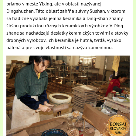
priamo v meste Yixing, ale v oblasti nazývanej
Dingshuzhen. Táto oblasť zahŕňa slávny Sushan, v ktorom
sa tradične vyrábala jemná keramika a Ding-shan známy
širšou produkciou rôznych keramických výrobkov. V Ding-
shane sa nachádzajú desiatky keramických tovární a stovky
drobných výrobcov. Ich keramika je hutná, tvrdá, vysoko
pálená a pre svoje vlastnosti sa nazýva kameninou.