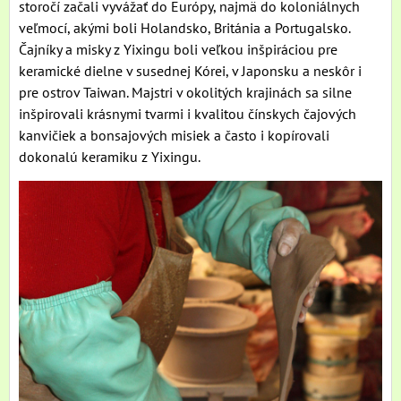
storočí začali vyvážať do Európy, najmä do koloniálnych
veľmocí, akými boli Holandsko, Británia a Portugalsko.
Čajníky a misky z Yixingu boli veľkou inšpiráciou pre
keramické dielne v susednej Kórei, v Japonsku a neskôr i
pre ostrov Taiwan. Majstri v okolitých krajinách sa silne
inšpirovali krásnymi tvarmi i kvalitou čínskych čajových
kanvičiek a bonsajových misiek a často i kopírovali
dokonalú keramiku z Yixingu.