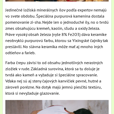
Jedinečné ložiská minerálnych ílov podľa expertov nemajú
vo svete obdobu. Špeciálna purpurová kamenina dostala
pomenovanie zi-sha. Nejde len o jednoduché íly, no o tvrdú
zmes obsahujúcu kremeň, kaolín, sľudu a oxidy železa.
Práve vysoký obsah železa (vyše 8% Fe2O3) dáva keramike
neobvyklú purpurovú farbu, ktorou sa Yixingské čajníky tak
preslávili. No slávna keramika môže mať aj mnoho iných
odtieňov a farieb.
Farba črepu závisí to od obsahu jednotlivých nerastných
zložiek v rude. Základná surovina, ktorá sa tu doluje je
tvrdá ako kameň a vyžaduje si špeciálne spracovanie.
Vďaka nej sú aj steny čajových kanvičiek pevné, hutné a
zároveň porézne. Na dotyk majú jemnú piesčitú textúru,
ktorá si nevyžaduje glazovanie.