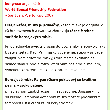
kongrese
organizácie
World Bonsai Friendship Federation
v San Juan, Puerto Rico 2009.
Dizajn každej misky je jedinečný,
každá miska je originál. V
týchto rozmeroch a tvare sa zhotovujú
rôzne farebné
variácie bonsajových misiek
.
Pri objednávke uveďte prosím do poznámky farebný typ, aký
by ste si želali. Radi Vám misku vyberieme, alebo v prípade
záujmu vám odfotíme misky, ktoré máme aktuálne na
sklade sami si podľa fotky, ktorú Vám pošleme e-mailom,
vyberiete konkrétnu misku, o ktorú máte záujem.
Bonsajové misky Pa-pao (Osem pokladov) sú kvalitné
,
pevné, vysoko pálené,
pri správnom zaobchádzaní mrazuvzdorné. Bonsaje v nich
sú krásne. Farebným odtieňom misky môžete podčiaknuť
farebnosť lístia či štruktúru kôry stromov.