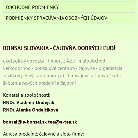
OBCHODNÉ PODMIENKY
PODMIENKY SPRACÚVANIA OSOBNÝCH ÚDAJOV
BONSAI SLOVAKIA - ČAJOVŇA DOBRÝCH ĽUDÍ
ekologický dovozca - import z Ázie - maloobchod -
veľkoobchod - bonsajové centrum - čajovňa - organizácia
zážitkových výstav a podujatí - bonsajová a čajová škola -
školenia nových predajní a čajovní
Konatelia spoločnosti:
RNDr. Vladimír Ondejčík
RNDr. Alenka Ondejčíková
bonsai@e-bonsai.sk
tea@e-tea.sk
Adresa predajne, čajovne a sídlo firmy: