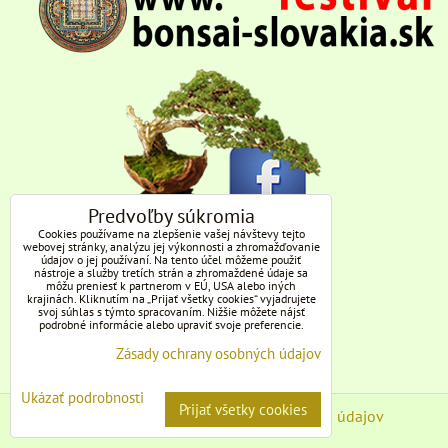
Predvoľby súkromia
Cookies používame na zlepšenie vašej návštevy tejto
webovej stránky, analýzu jej výkonnosti a zhromažďovanie
údajov o jej používaní. Na tento účel môžeme použiť
nástroje a služby tretích strán a zhromaždené údaje sa
môžu preniesť k partnerom v EÚ, USA alebo iných
krajinách. Kliknutím na „Prijať všetky cookies“ vyjadrujete
svoj súhlas s týmto spracovaním. Nižšie môžete nájsť
podrobné informácie alebo upraviť svoje preferencie.
Zásady ochrany osobných údajov
Ukázať podrobnosti
Prijať všetky cookies
Predvoľby súkromia
Zásady ochrany osobných údajov