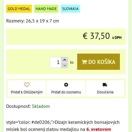
GOLD MEDAL
HAND MADE
SLOVAKIA
Rozmery: 26,5 x 19 x 7 cm
€ 37,50
s DPH
DO KOŠÍKA
ks
Pridať k Obľúbeným
Pridať do zoznamu
Doručenia
Dostupnosť:
Skladom
style="color: #de0206;">Dizajn keramických bonsajových
misiek bol ocenený zlatou medajlou na
6. svetovom