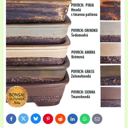
Bluesky
Twitter
Facebook
Pinterest
Reddit
LinkedIn
WhatsApp
E-
mail