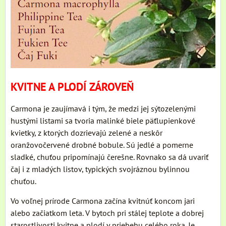
KVITNE A PLODÍ ZÁROVEŇ
Carmona je zaujímavá i tým, že medzi jej sýtozelenými
hustými listami sa tvoria malinké biele päťlupienkové
kvietky, z ktorých dozrievajú zelené a neskôr
oranžovočervené drobné bobule. Sú jedlé a pomerne
sladké, chuťou pripomínajú čerešne. Rovnako sa dá uvariť
čaj i z mladých listov, typických svojráznou bylinnou
chuťou.
Vo voľnej prírode Carmona začína kvitnúť koncom jari
alebo začiatkom leta. V bytoch pri stálej teplote a dobrej
starostlivosti kvitne a plodí v priebehu celého roka. Je