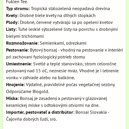
Fukien Tee.
Typ stromu:
Tropická stálozelená neopadavá drevina
Kvety:
Drobné biele kvety na dlhých stopkách
Plody:
Drobné, červené vytvárajú sa po opelení kvetov
Listy:
Tuhé lesklé sýtozelené listy na povrchu s drobnými
bielymi trichómami
Rozmnožovanie:
Semienkami, odrezkami
Pestovanie:
Bytový bonsaj - vhodný na pestovanie v interiéri
pri zachovaní fyziologický potrieb stomu
Umiestnenie:
Svetlé a teplé stanovisko, strom celoročne
pestovaný nad 15 oC, neznesie mráz
.
Vhodné je i letnenie
vonku v záhrade alebo na balkóne
.
Hnojenie:
Výdatné, pravidelné počas vegetačnej sezóny.
Odporúčame Biogold.
Miska:
Bonsaj je zasadený a pestovaný v glazovanej
keramickej miske s odtokovými otvormi na dne.
Importér, pestovateľ a distribútor:
Bonsai Slovakia -
Čajovňa dobrých ľudí, sro.