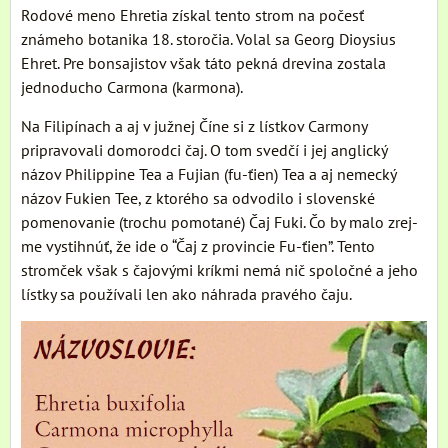
Rodové meno Ehretia získal tento strom na počesť
známeho botanika 18. storočia. Volal sa Georg Dioysius
Ehret. Pre bonsajistov však táto pekná drevina zostala
jednoducho Carmona (karmona).
Na Filipínach a aj v južnej Číne si z lístkov Carmony
pripravovali domorodci čaj. O tom svedčí i jej anglický
názov Philippine Tea a Fujian (fu-ťien) Tea a aj nemecký
názov Fukien Tee, z ktorého sa odvodilo i slovenské
pomenovanie (trochu pomotané) Čaj Fuki. Čo by malo zrej-
me vystihnúť, že ide o “Čaj z provincie Fu-ťien”. Tento
stromček však s čajovými kríkmi nemá nič spoločné a jeho
lístky sa používali len ako náhrada pravého čaju.