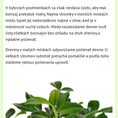
V bytových podmienkach sa však nestáva často, aby mal
bonsaj prebytok vlahy. Najmä stromky v menších miskách
môžu trpieť jej nedostatkom najmä v zime, keď je v
miestnosti suchý vzduch. Vtedy nezabúdame denne rosiť
listy všetkých bonsajov bez ohľadu na druh dreviny a
výdatne polievať.
Dreviny v malých miskách odporúčame polievať denne. U
veľkých stromov substrát presychá pomalšie a podľa toho
môžeme rytmus polievania upraviť.