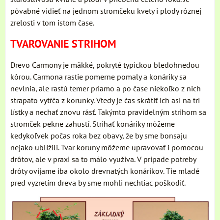
pôvabné vidieť na jednom stromčeku kvety i plody rôznej
zrelosti v tom istom čase.
TVAROVANIE STRIHOM
Drevo Carmony je mäkké, pokryté typickou bledohnedou
kôrou. Carmona rastie pomerne pomaly a konáriky sa
nevlnia, ale rastú temer priamo a po čase niekoľko z nich
strapato vytŕča z korunky. Vtedy je čas skrátiť ich asi na tri
lístky a nechať znovu rásť. Takýmto pravidelným strihom sa
stromček pekne zahustí. Strihať konáriky môžeme
kedykoľvek počas roka bez obavy, že by sme bonsaju
nejako ublížili. Tvar koruny môžeme upravovať i pomocou
drôtov, ale v praxi sa to málo využíva. V prípade potreby
drôty ovíjame iba okolo drevnatých konárikov. Tie mladé
pred vyzretím dreva by sme mohli nechtiac poškodiť.