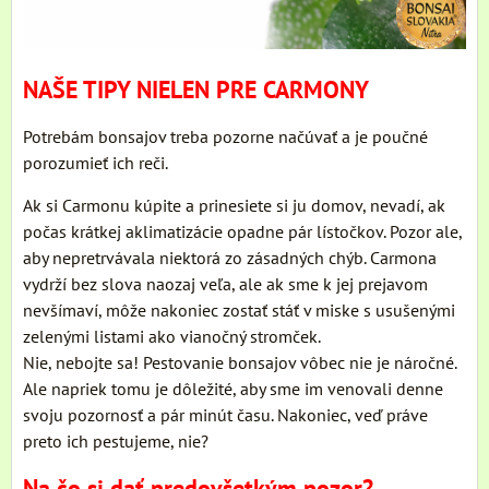
NAŠE TIPY NIELEN PRE CARMONY
Potrebám bonsajov treba pozorne načúvať a je poučné
porozumieť ich reči.
Ak si Carmonu kúpite a prinesiete si ju domov, nevadí, ak
počas krátkej aklimatizácie opadne pár lístočkov. Pozor ale,
aby nepretrvávala niektorá zo zásadných chýb. Carmona
vydrží bez slova naozaj veľa, ale ak sme k jej prejavom
nevšímaví, môže nakoniec zostať stáť v miske s usušenými
zelenými listami ako vianočný stromček.
Nie, nebojte sa! Pestovanie bonsajov vôbec nie je náročné.
Ale napriek tomu je dôležité, aby sme im venovali denne
svoju pozornosť a pár minút času. Nakoniec, veď práve
preto ich pestujeme, nie?
Na čo si dať predovšetkým pozor?