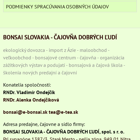
PODMIENKY SPRACÚVANIA OSOBNÝCH ÚDAJOV
BONSAI SLOVAKIA - ČAJOVŇA DOBRÝCH ĽUDÍ
ekologický dovozca - import z Ázie - maloobchod -
veľkoobchod - bonsajové centrum - čajovňa - organizácia
zážitkových výstav a podujatí - bonsajová a čajová škola -
školenia nových predajní a čajovní
Konatelia spoločnosti:
RNDr. Vladimír Ondejčík
RNDr. Alenka Ondejčíková
bonsai@e-bonsai.sk
tea@e-tea.sk
Adresa predajne, čajovne a sídlo firmy:
BONSAI SLOVAKIA - ČAJOVŇA DOBRÝCH ĽUDÍ, spol. s r. o.
Pri synagóge 1387/3, Staré Mesto - pešia zóna, 949 01 Nitra