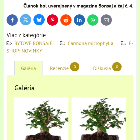
Článok bol uverejnený v magazíne Bonsaj a čaj č. 4.
Bluesky
Twitter
Facebook
Pinterest
Reddit
LinkedIn
WhatsApp
E-
mail
Viac z kategórie
BYTOVÉ BONSAJE
Carmona microphylla
E-
SHOP: NOVINKY
0
0
Galéria
Recenzie
Diskusia
Galéria