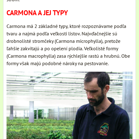
CARMONA A JEJ TYPY
Carmona má 2 základné typy, ktoré rozpoznávame podľa
tvaru a najmä podľa veľkosti listov. Najvďačnejšie sú
drobnolisté stromčeky (Carmona microphylla), pretože
ľahšie zakvitajú a po opelení plodia. Veľkolisté formy
(Carmona macrophylla) zasa rýchlejšie rastú a hrubnú. Obe
formy však majú podobné nároky na pestovanie.