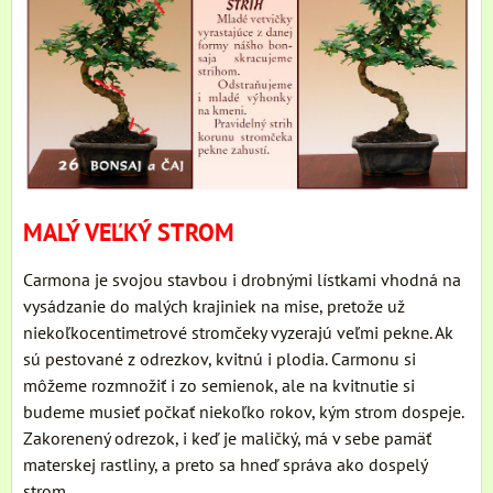
MALÝ VEĽKÝ STROM
Carmona je svojou stavbou i drobnými lístkami vhodná na
vysádzanie do malých krajiniek na mise, pretože už
niekoľkocentimetrové stromčeky vyzerajú veľmi pekne. Ak
sú pestované z odrezkov, kvitnú i plodia. Carmonu si
môžeme rozmnožiť i zo semienok, ale na kvitnutie si
budeme musieť počkať niekoľko rokov, kým strom dospeje.
Zakorenený odrezok, i keď je maličký, má v sebe pamäť
materskej rastliny, a preto sa hneď správa ako dospelý
strom.