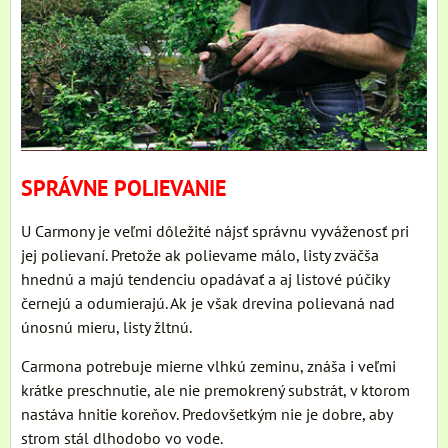
SPRÁVNE POLIEVANIE
U Carmony je veľmi dôležité nájsť správnu vyváženosť pri
jej polievaní. Pretože ak polievame málo, listy zväčša
hnednú a majú tendenciu opadávať a aj listové púčiky
černejú a odumierajú. Ak je však drevina polievaná nad
únosnú mieru, listy žltnú.
Carmona potrebuje mierne vlhkú zeminu, znáša i veľmi
krátke preschnutie, ale nie premokrený substrát, v ktorom
nastáva hnitie koreňov. Predovšetkým nie je dobre, aby
strom stál dlhodobo vo vode.