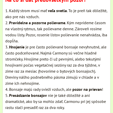
1. Každý strom musí mať
veľa svetla
. To je preň tak dôležité,
ako pre nás vzduch.
2.
Pravidelne a pozorne polievame
. Kým neprídeme časom
na vlastný rytmus, tak polievame denne. Zároveň rosíme
vodou listy. Pozor, rosenie listov polievanie nenahrádza, iba
dopĺňa.
3.
Hnojenie
je pre často polievané bonsaje nevyhnutné, ale
často podceňované. Najmä Carmony sú večne hladné
stromčeky. Hnojíme preto či už pevnými, alebo tekutými
hnojivami počas vegetačnej sezóny raz za dva týždne, v
zime raz za mesiac (hovoríme o bytových bonsajoch).
Dreviny nášho podnebného pásma zimujú v chlade a v
zime ich nehnojíme.
4. Bonsaje majú rady svieži vzduch, ale
pozor na prievan
!
5.
Presádzanie bonsajov
nie je také dôležité a ani
dramatické, ako by sa mohlo zdať. Carmonu pri jej spôsobe
rastu stačí presadiť raz za dva roky.