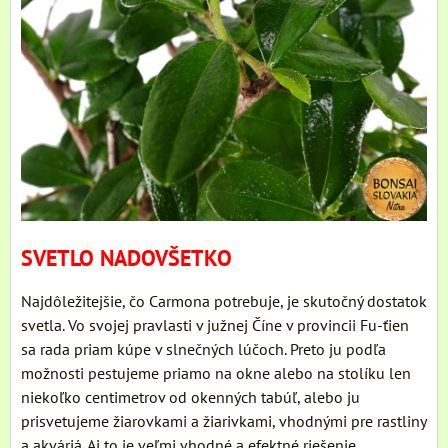
SVETLO NADOVŠETKO
Najdôležitejšie, čo Carmona potrebuje, je skutočný dostatok
svetla. Vo svojej pravlasti v južnej Číne v provincii Fu-ťien
sa rada priam kúpe v slnečných lúčoch. Preto ju podľa
možnosti pestujeme priamo na okne alebo na stolíku len
niekoľko centimetrov od okenných tabúľ, alebo ju
prisvetujeme žiarovkami a žiarivkami, vhodnými pre rastliny
a akváriá. Aj to je veľmi vhodné a efektné riešenie.