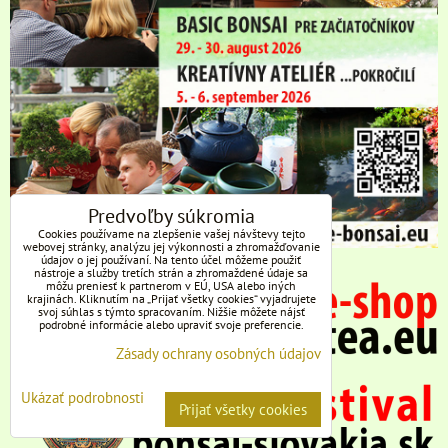
Predvoľby súkromia
Cookies používame na zlepšenie vašej návštevy tejto
webovej stránky, analýzu jej výkonnosti a zhromažďovanie
údajov o jej používaní. Na tento účel môžeme použiť
nástroje a služby tretích strán a zhromaždené údaje sa
môžu preniesť k partnerom v EÚ, USA alebo iných
krajinách. Kliknutím na „Prijať všetky cookies“ vyjadrujete
svoj súhlas s týmto spracovaním. Nižšie môžete nájsť
podrobné informácie alebo upraviť svoje preferencie.
Zásady ochrany osobných údajov
Ukázať podrobnosti
Prijať všetky cookies