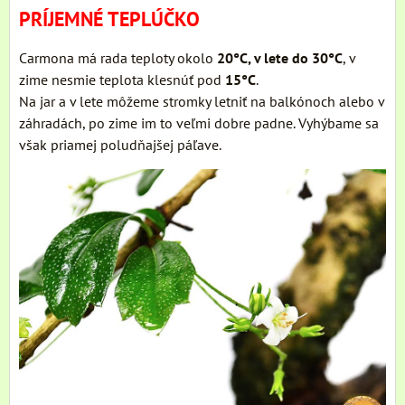
PRÍJEMNÉ TEPLÚČKO
Carmona má rada teploty okolo
20°C, v lete do 30°C
, v
zime nesmie teplota klesnúť pod
15°C
.
Na jar a v lete môžeme stromky letniť na balkónoch alebo v
záhradách, po zime im to veľmi dobre padne. Vyhýbame sa
však priamej poludňajšej páľave.