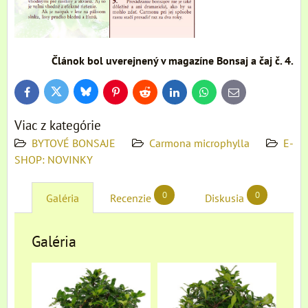
Článok bol uverejnený v magazíne Bonsaj a čaj č. 4.
Bluesky
Twitter
Facebook
Pinterest
Reddit
LinkedIn
WhatsApp
E-
mail
Viac z kategórie
BYTOVÉ BONSAJE
Carmona microphylla
E-
SHOP: NOVINKY
0
0
Galéria
Recenzie
Diskusia
Galéria