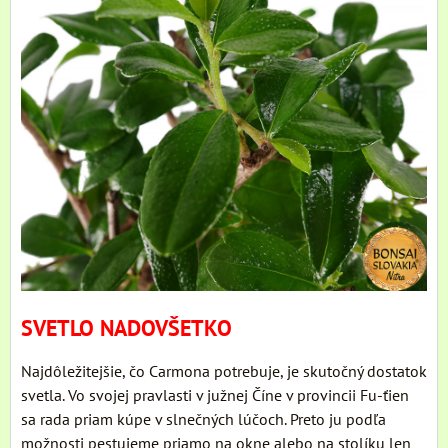
SVETLO NADOVŠETKO
Najdôležitejšie, čo Carmona potrebuje, je skutočný dostatok
svetla. Vo svojej pravlasti v južnej Číne v provincii Fu-ťien
sa rada priam kúpe v slnečných lúčoch. Preto ju podľa
možnosti pestujeme priamo na okne alebo na stolíku len