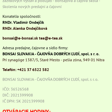
zážitkových výstav a podujatí - bonsajová a čajová škola -
školenia nových predajní a čajovní
Konatelia spoločnosti:
RNDr. Vladimír Ondejčík
RNDr. Alenka Ondejčíková
bonsai@e-bonsai.sk
tea@e-tea.sk
Adresa predajne, čajovne a sídlo firmy:
BONSAI SLOVAKIA - ČAJOVŇA DOBRÝCH ĽUDÍ, spol. s r. o.
Pri synagóge 1387/3, Staré Mesto - pešia zóna, 949 01 Nitra
Telefón: +421 37 6522 582
BONSAI SLOVAKIA - ČAJOVŇA DOBRÝCH ĽUDÍ, spol. s r. o.
IČO: 36526568
DIČ: 2021399908
IČ DPH: SK 2021399908
OTVÁRACIE HODINY: