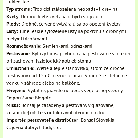
Fukien Tee.
Typ stromu:
Tropická stálozelená neopadavá drevina
Kvety:
Drobné biele kvety na dlhých stopkách
Plody:
Drobné, červené vytvárajú sa po opelení kvetov
Listy:
Tuhé lesklé sýtozelené listy na povrchu s drobnými
bielymi trichómami
Rozmnožovanie:
Semienkami, odrezkami
Pestovanie:
Bytový bonsaj - vhodný na pestovanie v interiéri
pri zachovaní fyziologický potrieb stomu
Umiestnenie:
Svetlé a teplé stanovisko, strom celoročne
pestovaný nad 15 oC, neznesie mráz
.
Vhodné je i letnenie
vonku v záhrade alebo na balkóne
.
Hnojenie:
Výdatné, pravidelné počas vegetačnej sezóny.
Odporúčame Biogold.
Miska:
Bonsaj je zasadený a pestovaný v glazovanej
keramickej miske s odtokovými otvormi na dne.
Importér, pestovateľ a distribútor:
Bonsai Slovakia -
Čajovňa dobrých ľudí, sro.