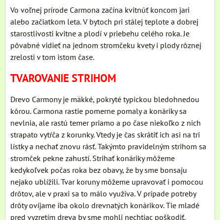
Vo voľnej prírode Carmona začína kvitnúť koncom jari
alebo začiatkom leta. V bytoch pri stálej teplote a dobrej
starostlivosti kvitne a plodí v priebehu celého roka. Je
pôvabné vidieť na jednom stromčeku kvety i plody rôznej
zrelosti v tom istom čase.
TVAROVANIE STRIHOM
Drevo Carmony je mäkké, pokryté typickou bledohnedou
kôrou. Carmona rastie pomerne pomaly a konáriky sa
nevlnia, ale rastú temer priamo a po čase niekoľko z nich
strapato vytŕča z korunky. Vtedy je čas skrátiť ich asi na tri
lístky a nechať znovu rásť. Takýmto pravidelným strihom sa
stromček pekne zahustí. Strihať konáriky môžeme
kedykoľvek počas roka bez obavy, že by sme bonsaju
nejako ublížili. Tvar koruny môžeme upravovať i pomocou
drôtov, ale v praxi sa to málo využíva. V prípade potreby
drôty ovíjame iba okolo drevnatých konárikov. Tie mladé
pred vyzretím dreva by sme mohli nechtiac poškodiť.