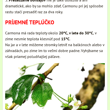
dramatické, ako by sa mohlo zdať. Carmonu pri jej spôsobe
rastu stačí presadiť raz za dva roky.
PRÍJEMNÉ TEPLÚČKO
Carmona má rada teploty okolo
20°C, v lete do 30°C
, v
zime nesmie teplota klesnúť pod
15°C
.
Na jar a v lete môžeme stromky letniť na balkónoch alebo v
záhradách, po zime im to veľmi dobre padne. Vyhýbame sa
však priamej poludňajšej páľave.