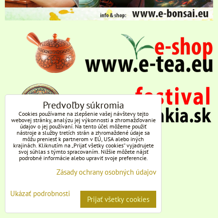
Predvoľby súkromia
Cookies používame na zlepšenie vašej návštevy tejto
webovej stránky, analýzu jej výkonnosti a zhromažďovanie
údajov o jej používaní. Na tento účel môžeme použiť
nástroje a služby tretích strán a zhromaždené údaje sa
môžu preniesť k partnerom v EÚ, USA alebo iných
krajinách. Kliknutím na „Prijať všetky cookies“ vyjadrujete
svoj súhlas s týmto spracovaním. Nižšie môžete nájsť
podrobné informácie alebo upraviť svoje preferencie.
Zásady ochrany osobných údajov
Ukázať podrobnosti
Prijať všetky cookies