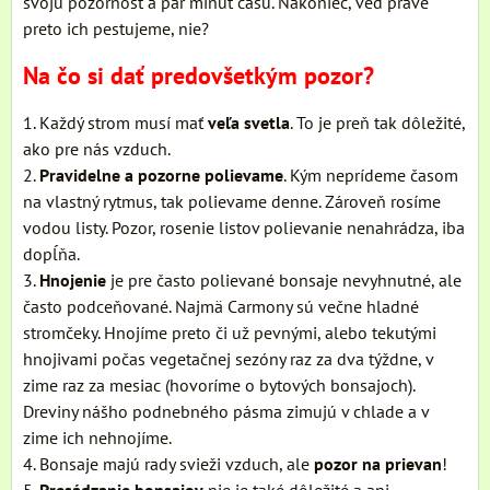
svoju pozornosť a pár minút času. Nakoniec, veď práve
preto ich pestujeme, nie?
Na čo si dať predovšetkým pozor?
1. Každý strom musí mať
veľa svetla
. To je preň tak dôležité,
ako pre nás vzduch.
2.
Pravidelne a pozorne polievame
. Kým neprídeme časom
na vlastný rytmus, tak polievame denne. Zároveň rosíme
vodou listy. Pozor, rosenie listov polievanie nenahrádza, iba
dopĺňa.
3.
Hnojenie
je pre často polievané bonsaje nevyhnutné, ale
často podceňované. Najmä Carmony sú večne hladné
stromčeky. Hnojíme preto či už pevnými, alebo tekutými
hnojivami počas vegetačnej sezóny raz za dva týždne, v
zime raz za mesiac (hovoríme o bytových bonsajoch).
Dreviny nášho podnebného pásma zimujú v chlade a v
zime ich nehnojíme.
4. Bonsaje majú rady svieži vzduch, ale
pozor na prievan
!
5.
Presádzanie bonsajov
nie je také dôležité a ani