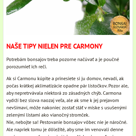
NAŠE TIPY NIELEN PRE CARMONY
Potrebám bonsajov treba pozorne načúvať a je poučné
porozumieť ich reči.
Ak si Carmonu kúpite a prinesiete si ju domov, nevadí, ak
počas krátkej aklimatizácie opadne pár lístočkov. Pozor ale,
aby nepretrvávala niektorá zo zásadných chýb. Carmona
vydrží bez slova naozaj veľa, ale ak sme k jej prejavom
nevšímaví, môže nakoniec zostať stáť v miske s usušenými
zelenými listami ako vianočný stromček.
Nie, nebojte sa! Pestovanie bonsajov vôbec nie je náročné.
Ale napriek tomu je dôležité, aby sme im venovali denne