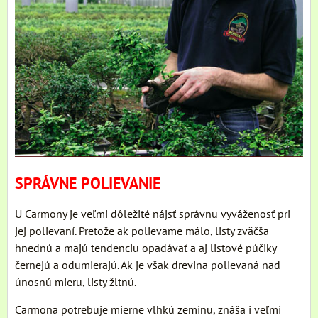
SPRÁVNE POLIEVANIE
U Carmony je veľmi dôležité nájsť správnu vyváženosť pri
jej polievaní. Pretože ak polievame málo, listy zväčša
hnednú a majú tendenciu opadávať a aj listové púčiky
černejú a odumierajú. Ak je však drevina polievaná nad
únosnú mieru, listy žltnú.
Carmona potrebuje mierne vlhkú zeminu, znáša i veľmi