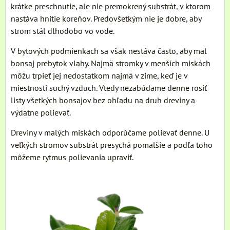
krátke preschnutie, ale nie premokrený substrát, v ktorom
nastáva hnitie koreňov. Predovšetkým nie je dobre, aby
strom stál dlhodobo vo vode.
V bytových podmienkach sa však nestáva často, aby mal
bonsaj prebytok vlahy. Najmä stromky v menších miskách
môžu trpieť jej nedostatkom najmä v zime, keď je v
miestnosti suchý vzduch. Vtedy nezabúdame denne rosiť
listy všetkých bonsajov bez ohľadu na druh dreviny a
výdatne polievať.
Dreviny v malých miskách odporúčame polievať denne. U
veľkých stromov substrát presychá pomalšie a podľa toho
môžeme rytmus polievania upraviť.