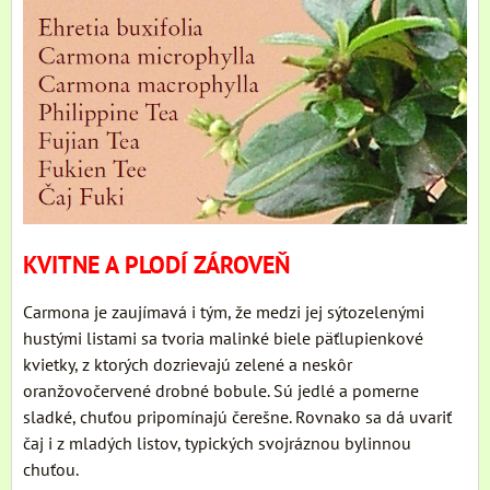
KVITNE A PLODÍ ZÁROVEŇ
Carmona je zaujímavá i tým, že medzi jej sýtozelenými
hustými listami sa tvoria malinké biele päťlupienkové
kvietky, z ktorých dozrievajú zelené a neskôr
oranžovočervené drobné bobule. Sú jedlé a pomerne
sladké, chuťou pripomínajú čerešne. Rovnako sa dá uvariť
čaj i z mladých listov, typických svojráznou bylinnou
chuťou.