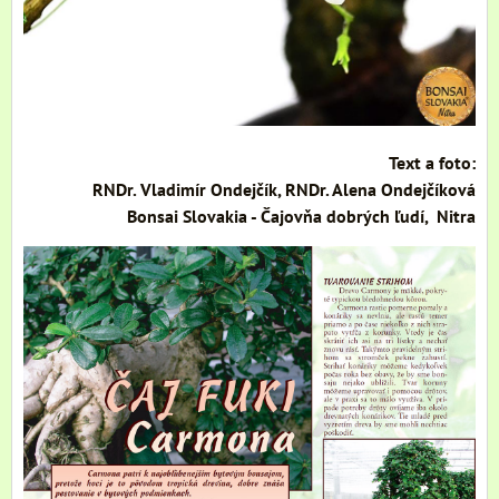
Text a foto:
RNDr. Vladimír Ondejčík, RNDr. Alena Ondejčíková
Bonsai Slovakia - Čajovňa dobrých ľudí, Nitra