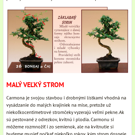
MALÝ VEĽKÝ STROM
Carmona je svojou stavbou i drobnými lístkami vhodná na
vysádzanie do malých krajiniek na mise, pretože už
niekoľkocentimetrové stromčeky vyzerajú veľmi pekne. Ak
sú pestované z odrezkov, kvitnú i plodia. Carmonu si
môžeme rozmnožiť i zo semienok, ale na kvitnutie si
budeme musieť počkať niekoľko rokov, kým strom dospeje.