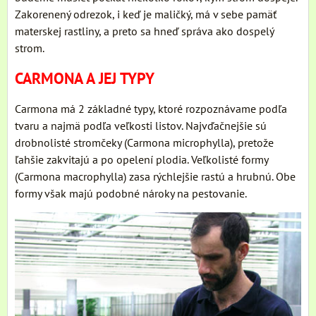
Zakorenený odrezok, i keď je maličký, má v sebe pamäť
materskej rastliny, a preto sa hneď správa ako dospelý
strom.
CARMONA A JEJ TYPY
Carmona má 2 základné typy, ktoré rozpoznávame podľa
tvaru a najmä podľa veľkosti listov. Najvďačnejšie sú
drobnolisté stromčeky (Carmona microphylla), pretože
ľahšie zakvitajú a po opelení plodia. Veľkolisté formy
(Carmona macrophylla) zasa rýchlejšie rastú a hrubnú. Obe
formy však majú podobné nároky na pestovanie.