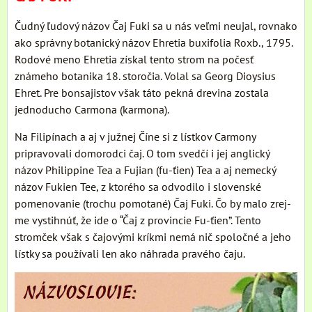
Čudný ľudový názov Čaj Fuki sa u nás veľmi neujal, rovnako
ako správny botanický názov Ehretia buxifolia Roxb., 1795.
Rodové meno Ehretia získal tento strom na počesť
známeho botanika 18. storočia. Volal sa Georg Dioysius
Ehret. Pre bonsajistov však táto pekná drevina zostala
jednoducho Carmona (karmona).
Na Filipínach a aj v južnej Číne si z lístkov Carmony
pripravovali domorodci čaj. O tom svedčí i jej anglický
názov Philippine Tea a Fujian (fu-ťien) Tea a aj nemecký
názov Fukien Tee, z ktorého sa odvodilo i slovenské
pomenovanie (trochu pomotané) Čaj Fuki. Čo by malo zrej-
me vystihnúť, že ide o “Čaj z provincie Fu-ťien”. Tento
stromček však s čajovými kríkmi nemá nič spoločné a jeho
lístky sa používali len ako náhrada pravého čaju.