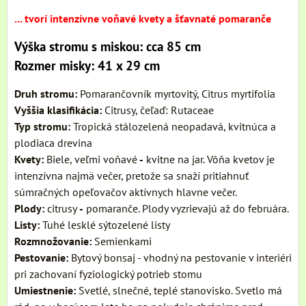
... tvorí intenzívne voňavé kvety a šťavnaté pomaranče
Výška stromu s miskou: cca 85 cm
Rozmer misky: 41 x 29 cm
Druh stromu:
Pomarančovník myrtovitý, Citrus myrtifolia
Vyššia klasifikácia:
Citrusy, čeľaď: Rutaceae
Typ stromu:
Tropická stálozelená neopadavá, kvitnúca a
plodiaca drevina
Kvety:
Biele, veľmi voňavé
-
kvitne na jar. Vôňa kvetov je
intenzívna najmä večer, pretože sa snaží pritiahnuť
súmračných opeľovačov aktívnych hlavne večer.
Plody:
citrusy
-
pomaranče. Plody vyzrievajú až do februára.
Listy:
Tuhé lesklé sýtozelené listy
Rozmnožovanie:
Semienkami
Pestovanie:
Bytový bonsaj - vhodný na pestovanie v interiéri
pri zachovaní fyziologický potrieb stomu
Umiestnenie:
Svetlé, slnečné, teplé stanovisko. Svetlo má