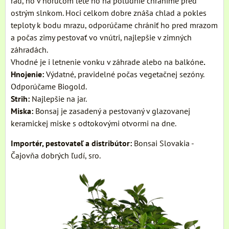
rád, no v horúcom lete ho na poludnie chránime pred
ostrým slnkom. Hoci celkom dobre znáša chlad a pokles
teploty k bodu mrazu, odporúčame chrániť ho pred mrazom
a počas zimy pestovať vo vnútri, najlepšie v zimných
záhradách.
Vhodné je i letnenie vonku v záhrade alebo na balkóne
.
Hnojenie:
Výdatné, pravidelné počas vegetačnej sezóny.
Odporúčame Biogold.
Strih:
Najlepšie na jar.
Miska:
Bonsaj je zasadený a pestovaný v glazovanej
keramickej miske s odtokovými otvormi na dne.
Importér, pestovateľ a distribútor:
Bonsai Slovakia -
Čajovňa dobrých ľudí, sro.