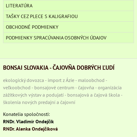
LITERATÚRA
TAŠKY CEZ PLECE S KALIGRAFIOU
OBCHODNÉ PODMIENKY
PODMIENKY SPRACÚVANIA OSOBNÝCH ÚDAJOV
BONSAI SLOVAKIA - ČAJOVŇA DOBRÝCH ĽUDÍ
ekologický dovozca - import z Ázie - maloobchod -
veľkoobchod - bonsajové centrum - čajovňa - organizácia
zážitkových výstav a podujatí - bonsajová a čajová škola -
školenia nových predajní a čajovní
Konatelia spoločnosti:
RNDr. Vladimír Ondejčík
RNDr. Alenka Ondejčíková