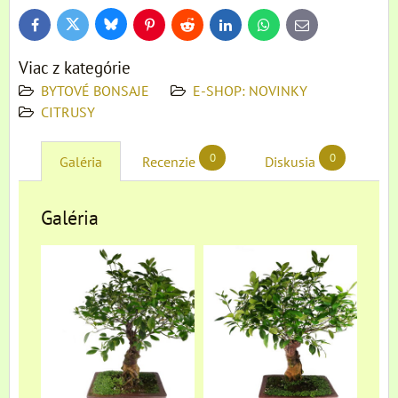
Bluesky
Twitter
Facebook
Pinterest
Reddit
LinkedIn
WhatsApp
E-
mail
Viac z kategórie
BYTOVÉ BONSAJE
E-SHOP: NOVINKY
CITRUSY
0
0
Galéria
Recenzie
Diskusia
Galéria