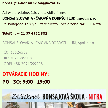
bonsai@e-bonsai.sk
tea@e-tea.sk
Adresa predajne, čajovne a sídlo firmy:
BONSAI SLOVAKIA - ČAJOVŇA DOBRÝCH ĽUDÍ, spol. s r. o.
Pri synagóge 1387/3, Staré Mesto - pešia zóna, 949 01 Nitra
Telefón: +421 37 6522 582
BONSAI SLOVAKIA - ČAJOVŇA DOBRÝCH ĽUDÍ, spol. s r. o.
IČO: 36526568
DIČ: 2021399908
IČ DPH: SK 2021399908
OTVÁRACIE HODINY:
PO - SO: 9:00 - 19:00