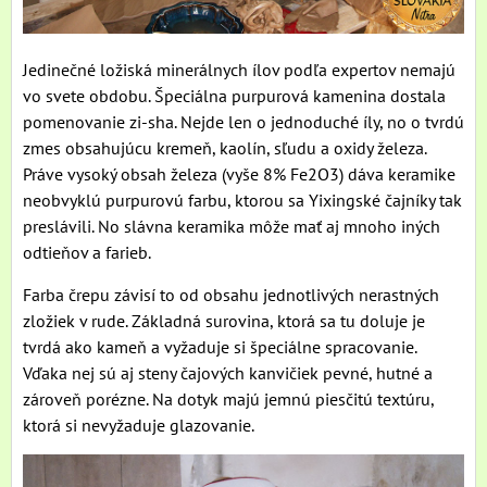
Jedinečné ložiská minerálnych ílov podľa expertov nemajú
vo svete obdobu. Špeciálna purpurová kamenina dostala
pomenovanie zi-sha. Nejde len o jednoduché íly, no o tvrdú
zmes obsahujúcu kremeň, kaolín, sľudu a oxidy železa.
Práve vysoký obsah železa (vyše 8% Fe2O3) dáva keramike
neobvyklú purpurovú farbu, ktorou sa Yixingské čajníky tak
preslávili. No slávna keramika môže mať aj mnoho iných
odtieňov a farieb.
Farba črepu závisí to od obsahu jednotlivých nerastných
zložiek v rude. Základná surovina, ktorá sa tu doluje je
tvrdá ako kameň a vyžaduje si špeciálne spracovanie.
Vďaka nej sú aj steny čajových kanvičiek pevné, hutné a
zároveň porézne. Na dotyk majú jemnú piesčitú textúru,
ktorá si nevyžaduje glazovanie.