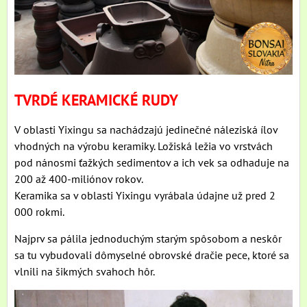
TVRDÉ KERAMICKÉ RUDY
V oblasti Yixingu sa nachádzajú jedinečné náleziská ílov
vhodných na výrobu keramiky. Ložiská ležia vo vrstvách
pod nánosmi ťažkých sedimentov a ich vek sa odhaduje na
200 až 400-miliónov rokov.
Keramika sa v oblasti Yixingu vyrábala údajne už pred 2
000 rokmi.
Najprv sa pálila jednoduchým starým spôsobom a neskôr
sa tu vybudovali dômyselné obrovské dračie pece, ktoré sa
vlnili na šikmých svahoch hôr.