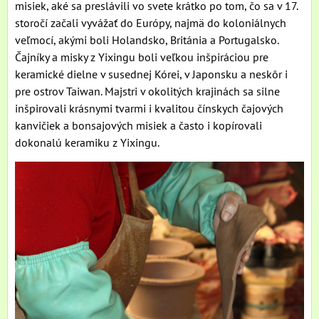
misiek, aké sa preslávili vo svete krátko po tom, čo sa v 17.
storočí začali vyvážať do Európy, najmä do koloniálnych
veľmocí, akými boli Holandsko, Británia a Portugalsko.
Čajníky a misky z Yixingu boli veľkou inšpiráciou pre
keramické dielne v susednej Kórei, v Japonsku a neskôr i
pre ostrov Taiwan. Majstri v okolitých krajinách sa silne
inšpirovali krásnymi tvarmi i kvalitou čínskych čajových
kanvičiek a bonsajových misiek a často i kopírovali
dokonalú keramiku z Yixingu.