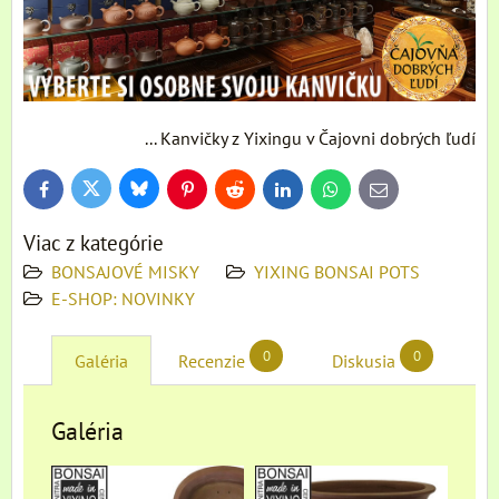
... Kanvičky z Yixingu v Čajovni dobrých ľudí
Bluesky
Twitter
Facebook
Pinterest
Reddit
LinkedIn
WhatsApp
E-
mail
Viac z kategórie
BONSAJOVÉ MISKY
YIXING BONSAI POTS
E-SHOP: NOVINKY
0
0
Galéria
Recenzie
Diskusia
Galéria