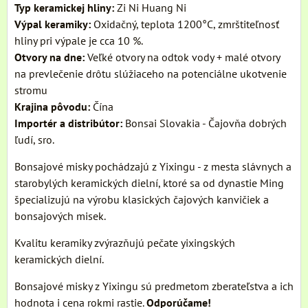
Typ keramickej hliny:
Zi Ni Huang Ni
Výpal
keramiky:
Oxidačný, teplota 1200°C, zmrštiteľnosť
hliny pri výpale je cca 10 %.
Otvory na dne:
Veľké otvory na odtok vody + malé otvory
na prevlečenie drôtu slúžiaceho na potenciálne ukotvenie
stromu
Krajina pôvodu:
Čína
Importér a distribútor:
Bonsai Slovakia - Čajovňa dobrých
ľudí, sro.
Bonsajové misky pochádzajú z Yixingu - z mesta slávnych a
starobylých keramických dielní, ktoré sa od dynastie Ming
špecializujú na výrobu klasických čajových kanvičiek a
bonsajových misek.
Kvalitu keramiky zvýrazňujú pečate yixingských
keramických dielní.
Bonsajové misky z Yixingu sú predmetom zberateľstva a ich
hodnota i cena rokmi rastie.
Odporúčame!