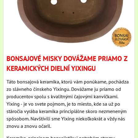
BONSAJOVÉ MISKY DOVÁŽAME PRIAMO Z
KERAMICKÝCH DIELNÍ YIXINGU
Táto bonsajová keramika, ktorú vám ponúkame, pochádza
zo slávneho čínskeho Yixingu. Dovážame ju priamo od
producentov spolu s kvalitnými čajovými kanvičkami.
Yixing - je vo svete pojmom, je to miesto, kde sa už po
stáročia vyrába keramika principiálne skoro nezmeneným
spôsobom. Navštívili sme Yixing niekoľkokrát a vždy nás
znovu a znovu očaril.
Keramike, princípom bonsajistiky i potrebám stromu