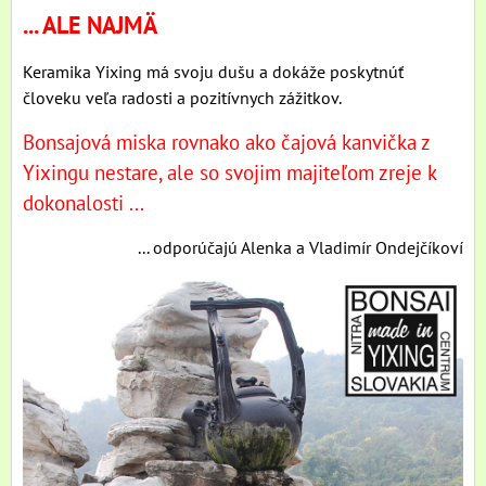
... ALE NAJMÄ
Keramika Yixing má svoju dušu a dokáže poskytnúť
človeku veľa radosti a pozitívnych zážitkov.
Bonsajová miska rovnako ako čajová kanvička z
Yixingu nestare, ale so svojim majiteľom zreje k
dokonalosti ...
... odporúčajú Alenka a Vladimír Ondejčíkoví