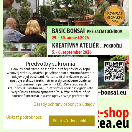
Predvoľby súkromia
Cookies používame na zlepšenie vašej návštevy tejto
webovej stránky, analýzu jej výkonnosti a zhromažďovanie
údajov o jej používaní. Na tento účel môžeme použiť
nástroje a služby tretích strán a zhromaždené údaje sa
môžu preniesť k partnerom v EÚ, USA alebo iných
krajinách. Kliknutím na „Prijať všetky cookies“ vyjadrujete
svoj súhlas s týmto spracovaním. Nižšie môžete nájsť
podrobné informácie alebo upraviť svoje preferencie.
Zásady ochrany osobných údajov
Ukázať podrobnosti
Prijať všetky cookies