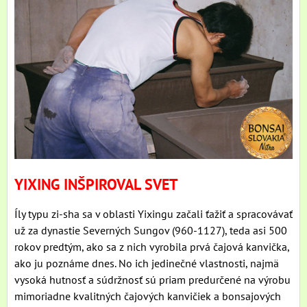
YIXING INŠPIROVAL SVET
Íly typu zi-sha sa v oblasti Yixingu začali ťažiť a spracovávať
už za dynastie Severných Sungov (960-1127), teda asi 500
rokov predtým, ako sa z nich vyrobila prvá čajová kanvička,
ako ju poznáme dnes. No ich jedinečné vlastnosti, najmä
vysoká hutnosť a súdržnosť sú priam predurčené na výrobu
mimoriadne kvalitných čajových kanvičiek a bonsajových