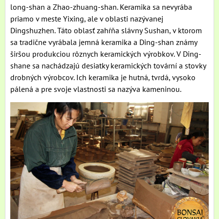
long-shan a Zhao-zhuang-shan. Keramika sa nevyrába
priamo v meste Yixing, ale v oblasti nazývanej
Dingshuzhen. Táto oblasť zahŕňa slávny Sushan, v ktorom
sa tradične vyrábala jemná keramika a Ding-shan známy
širšou produkciou rôznych keramických výrobkov. V Ding-
shane sa nachádzajú desiatky keramických tovární a stovky
drobných výrobcov. Ich keramika je hutná, tvrdá, vysoko
pálená a pre svoje vlastnosti sa nazýva kameninou.