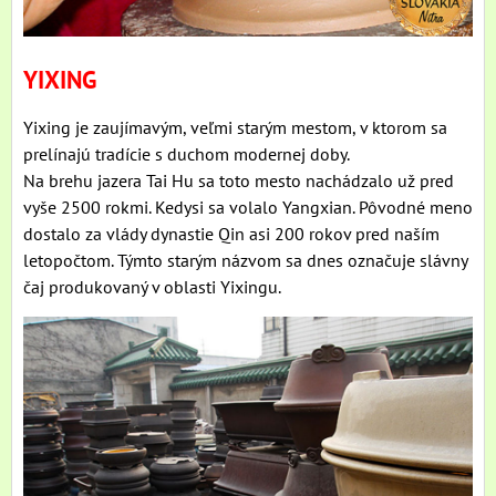
YIXING
Yixing je zaujímavým, veľmi starým mestom, v ktorom sa
prelínajú tradície s duchom modernej doby.
Na brehu jazera Tai Hu sa toto mesto nachádzalo už pred
vyše 2500 rokmi. Kedysi sa volalo Yangxian. Pôvodné meno
dostalo za vlády dynastie Qin asi 200 rokov pred naším
letopočtom. Týmto starým názvom sa dnes označuje slávny
čaj produkovaný v oblasti Yixingu.