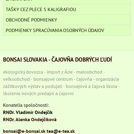
TAŠKY CEZ PLECE S KALIGRAFIOU
OBCHODNÉ PODMIENKY
PODMIENKY SPRACÚVANIA OSOBNÝCH ÚDAJOV
BONSAI SLOVAKIA - ČAJOVŇA DOBRÝCH ĽUDÍ
ekologický dovozca - import z Ázie - maloobchod -
veľkoobchod - bonsajové centrum - čajovňa - organizácia
zážitkových výstav a podujatí - bonsajová a čajová škola -
školenia nových predajní a čajovní
Konatelia spoločnosti:
RNDr. Vladimír Ondejčík
RNDr. Alenka Ondejčíková
bonsai@e-bonsai.sk
tea@e-tea.sk