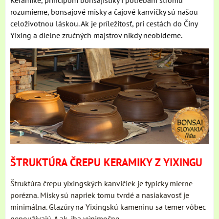
rozumieme, bonsajové misky a čajové kanvičky sú našou
celoživotnou láskou. Ak je príležitosť, pri cestách do Číny
Yixing a dielne zručných majstrov nikdy neobídeme.
ŠTRUKTÚRA ČREPU KERAMIKY Z YIXINGU
Štruktúra črepu yixingských kanvičiek je typicky mierne
porézna. Misky sú napriek tomu tvrdé a nasiakavosť je
minimálna. Glazúry na Yixingskú kameninu sa temer vôbec
nepoužívajú. A ak, iba výnimočne.