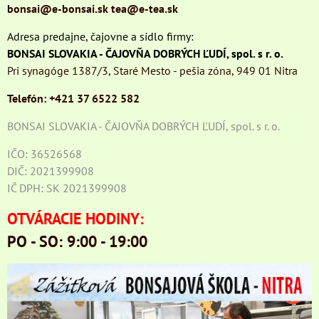
bonsai@e-bonsai.sk
tea@e-tea.sk
Adresa predajne, čajovne a sídlo firmy:
BONSAI SLOVAKIA - ČAJOVŇA DOBRÝCH ĽUDÍ, spol. s r. o.
Pri synagóge 1387/3, Staré Mesto - pešia zóna, 949 01 Nitra
Telefón: +421 37 6522 582
BONSAI SLOVAKIA - ČAJOVŇA DOBRÝCH ĽUDÍ, spol. s r. o.
IČO: 36526568
DIČ: 2021399908
IČ DPH: SK 2021399908
OTVÁRACIE HODINY:
PO - SO: 9:00 - 19:00