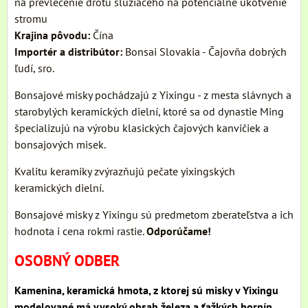
na prevlečenie drôtu slúžiaceho na potenciálne ukotvenie
stromu
Krajina pôvodu:
Čína
Importér a distribútor:
Bonsai Slovakia - Čajovňa dobrých
ľudí, sro.
Bonsajové misky pochádzajú z Yixingu - z mesta slávnych a
starobylých keramických dielní, ktoré sa od dynastie Ming
špecializujú na výrobu klasických čajových kanvičiek a
bonsajových misek.
Kvalitu keramiky zvýrazňujú pečate yixingských
keramických dielní.
Bonsajové misky z Yixingu sú predmetom zberateľstva a ich
hodnota i cena rokmi rastie.
Odporúčame!
OSOBNÝ ODBER
Kamenina, keramická hmota, z ktorej sú misky v Yixingu
modelované má vysoký obsah železa a ťažkých hornín,