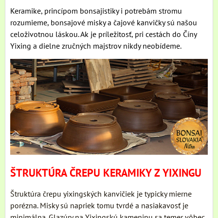
Keramike, princípom bonsajistiky i potrebám stromu
rozumieme, bonsajové misky a čajové kanvičky sú našou
celoživotnou láskou. Ak je príležitosť, pri cestách do Číny
Yixing a dielne zručných majstrov nikdy neobídeme.
ŠTRUKTÚRA ČREPU KERAMIKY Z YIXINGU
Štruktúra črepu yixingských kanvičiek je typicky mierne
porézna. Misky sú napriek tomu tvrdé a nasiakavosť je
minimálna. Glazúry na Yixingskú kameninu sa temer vôbec