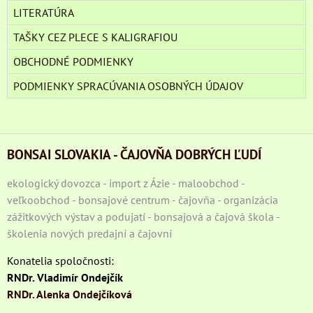
LITERATÚRA
TAŠKY CEZ PLECE S KALIGRAFIOU
OBCHODNÉ PODMIENKY
PODMIENKY SPRACÚVANIA OSOBNÝCH ÚDAJOV
BONSAI SLOVAKIA - ČAJOVŇA DOBRÝCH ĽUDÍ
ekologický dovozca - import z Ázie - maloobchod -
veľkoobchod - bonsajové centrum - čajovňa - organizácia
zážitkových výstav a podujatí - bonsajová a čajová škola -
školenia nových predajní a čajovní
Konatelia spoločnosti:
RNDr. Vladimír Ondejčík
RNDr. Alenka Ondejčíková