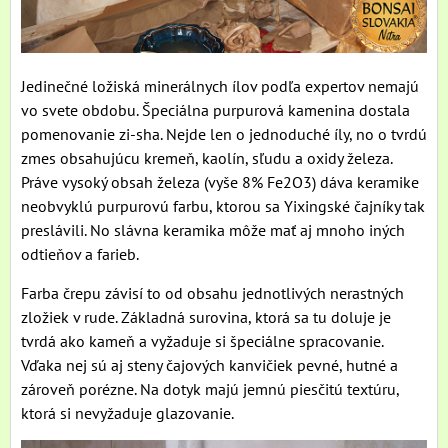
Jedinečné ložiská minerálnych ílov podľa expertov nemajú
vo svete obdobu. Špeciálna purpurová kamenina dostala
pomenovanie zi-sha. Nejde len o jednoduché íly, no o tvrdú
zmes obsahujúcu kremeň, kaolín, sľudu a oxidy železa.
Práve vysoký obsah železa (vyše 8% Fe2O3) dáva keramike
neobvyklú purpurovú farbu, ktorou sa Yixingské čajníky tak
preslávili. No slávna keramika môže mať aj mnoho iných
odtieňov a farieb.
Farba črepu závisí to od obsahu jednotlivých nerastných
zložiek v rude. Základná surovina, ktorá sa tu doluje je
tvrdá ako kameň a vyžaduje si špeciálne spracovanie.
Vďaka nej sú aj steny čajových kanvičiek pevné, hutné a
zároveň porézne. Na dotyk majú jemnú piesčitú textúru,
ktorá si nevyžaduje glazovanie.