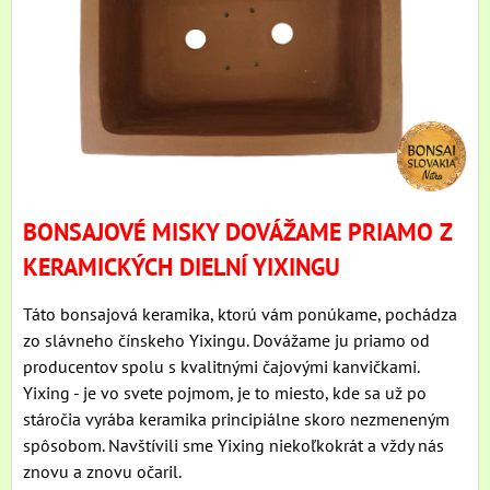
BONSAJOVÉ MISKY DOVÁŽAME PRIAMO Z
KERAMICKÝCH DIELNÍ YIXINGU
Táto bonsajová keramika, ktorú vám ponúkame, pochádza
zo slávneho čínskeho Yixingu. Dovážame ju priamo od
producentov spolu s kvalitnými čajovými kanvičkami.
Yixing - je vo svete pojmom, je to miesto, kde sa už po
stáročia vyrába keramika principiálne skoro nezmeneným
spôsobom. Navštívili sme Yixing niekoľkokrát a vždy nás
znovu a znovu očaril.