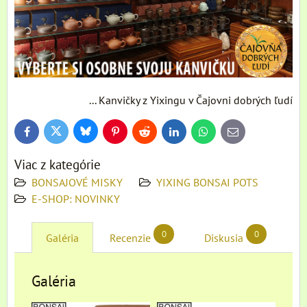
... Kanvičky z Yixingu v Čajovni dobrých ľudí
Bluesky
Twitter
Facebook
Pinterest
Reddit
LinkedIn
WhatsApp
E-
mail
Viac z kategórie
BONSAJOVÉ MISKY
YIXING BONSAI POTS
E-SHOP: NOVINKY
0
0
Galéria
Recenzie
Diskusia
Galéria