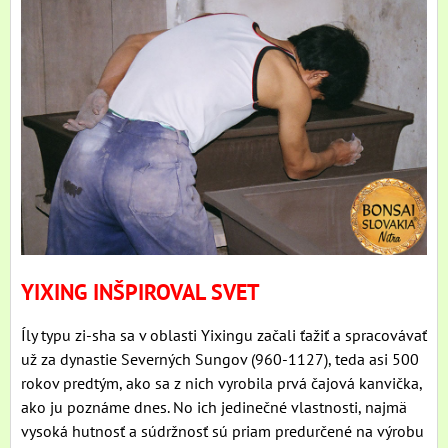
YIXING INŠPIROVAL SVET
Íly typu zi-sha sa v oblasti Yixingu začali ťažiť a spracovávať
už za dynastie Severných Sungov (960-1127), teda asi 500
rokov predtým, ako sa z nich vyrobila prvá čajová kanvička,
ako ju poznáme dnes. No ich jedinečné vlastnosti, najmä
vysoká hutnosť a súdržnosť sú priam predurčené na výrobu