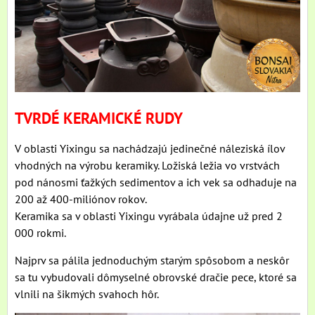
TVRDÉ KERAMICKÉ RUDY
V oblasti Yixingu sa nachádzajú jedinečné náleziská ílov
vhodných na výrobu keramiky. Ložiská ležia vo vrstvách
pod nánosmi ťažkých sedimentov a ich vek sa odhaduje na
200 až 400-miliónov rokov.
Keramika sa v oblasti Yixingu vyrábala údajne už pred 2
000 rokmi.
Najprv sa pálila jednoduchým starým spôsobom a neskôr
sa tu vybudovali dômyselné obrovské dračie pece, ktoré sa
vlnili na šikmých svahoch hôr.