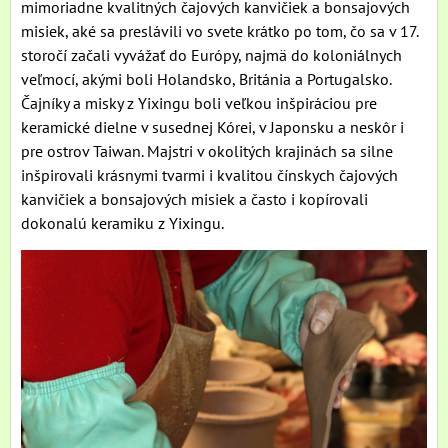
mimoriadne kvalitných čajových kanvičiek a bonsajových
misiek, aké sa preslávili vo svete krátko po tom, čo sa v 17.
storočí začali vyvážať do Európy, najmä do koloniálnych
veľmocí, akými boli Holandsko, Británia a Portugalsko.
Čajníky a misky z Yixingu boli veľkou inšpiráciou pre
keramické dielne v susednej Kórei, v Japonsku a neskôr i
pre ostrov Taiwan. Majstri v okolitých krajinách sa silne
inšpirovali krásnymi tvarmi i kvalitou čínskych čajových
kanvičiek a bonsajových misiek a často i kopírovali
dokonalú keramiku z Yixingu.