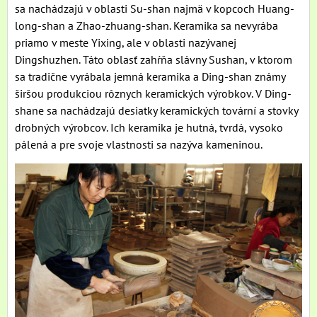
sa nachádzajú v oblasti Su-shan najmä v kopcoch Huang-
long-shan a Zhao-zhuang-shan. Keramika sa nevyrába
priamo v meste Yixing, ale v oblasti nazývanej
Dingshuzhen. Táto oblasť zahŕňa slávny Sushan, v ktorom
sa tradične vyrábala jemná keramika a Ding-shan známy
širšou produkciou rôznych keramických výrobkov. V Ding-
shane sa nachádzajú desiatky keramických tovární a stovky
drobných výrobcov. Ich keramika je hutná, tvrdá, vysoko
pálená a pre svoje vlastnosti sa nazýva kameninou.