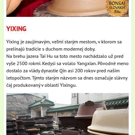
YIXING
Yixing je zaujímavým, veľmi starým mestom, v ktorom sa
prelínajú tradície s duchom modernej doby.
Na brehu jazera Tai Hu sa toto mesto nachádzalo už pred
vyše 2500 rokmi. Kedysi sa volalo Yangxian. Pôvodné meno
dostalo za vlády dynastie Qin asi 200 rokov pred naším
letopočtom. Týmto starým názvom sa dnes označuje slávny
čaj produkovaný v oblasti Yixingu.