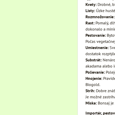
Kvety:
Drobné, b
Listy:
Úzke husté 
Rozmnožovanie
Rast:
Pomalý, dl
dokonalo a minim
Pestovanie:
Byto
Počas vegetačnej
Umiestnenie:
Sve
dostatok rozptýl
Substrát:
Nenáro
akadama alebo in
Polievanie:
Polej
Hnojenie:
Pravid
Biogold.
Strih:
Dobre znáš
Je možné zastrihá
Miska:
Bonsaj je
Importér, pestov