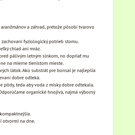
ch aranžmánov a záhrad, pretože pôsobí tvarovo
ri zachovaní fyziologický potrieb stomu.
eľký chlad ani mráz.
ť pred pálivým letným slnkom, no dopriať mu
óne na mierne tienistom mieste.
ých látok. Ako substrát pre bonsai je najlepšia
evaní dobre odteká.
 pôdy, teda aby voda z misky dobre odtekala.
. Odporúčame organické hnojivá, najmä výborný
a kompaktnejšia.
i otvormi na dne.