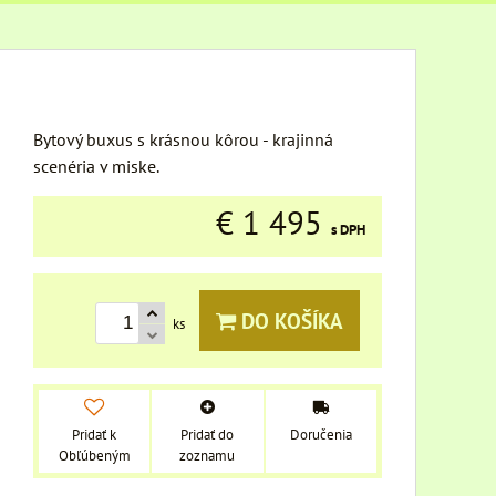
Bytový buxus s krásnou kôrou - krajinná
scenéria v miske.
€ 1 495
s DPH
DO KOŠÍKA
ks
Pridať k
Pridať do
Doručenia
Obľúbeným
zoznamu