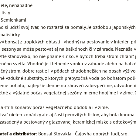
iele, nenápadné
listy
:
Semienkami
ho si udrží svoj tvar, no rozrastá sa pomaly. Je ozdobou japonský
alisticky.
vý bonsaj z tropických oblastí - vhodný na pestovanie v interiéri p
 sezóny sa môže pestovať aj na balkónoch či v záhrade. Neznáša v
tlé stanovisko, no nie priame slnko. V bytoch treba strom chráni
eného svetla. Vhodné je i letnenie vonku v záhrade alebo na balk
čný strom, dobre rastie i v pôdach chudobnejších na obsah výživov
é vzdušné substráty, z ktorých prebytočná voda po bohatom poli
eme bohato, najlepšie denne no zároveň zabezpečíme, odvodnenie
elné a výdatné počas vegetačnej sezóny, mierne hnojíme i v zime
a strih konárov počas vegetačného obdobia i v zime.
vať nielen konáriky ale aj časti perovitých listov, aby bola korun
 zasadený a pestovaný v glazovanej keramickej miske s odtokovým
ateľ a distribútor:
Bonsai Slovakia - Čajovňa dobrých ľudí, sro.