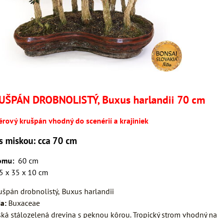
UŠPÁN DROBNOLISTÝ, Buxus harlandii 70 cm
riérový krušpán vhodný do scenérií a krajiniek
s miskou: cca 70 cm
romu:
60 cm
5 x 35 x 10 cm
ušpán drobnolistý,
Buxus harlandii
ia:
Buxaceae
ská stálozelená drevina s peknou kôrou. Tropický strom vhodný na 