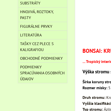
SUBSTRÁTY
HNOJIVÁ, ROZTOKY,
PASTY
FIGURÁLNE PRVKY
LITERATÚRA
TAŠKY CEZ PLECE S
KALIGRAFIOU
BONSAI: KR
OBCHODNÉ PODMIENKY
... Tropický inte
PODMIENKY
Výška stromu 
SPRACÚVANIA OSOBNÝCH
ÚDAJOV
Šírka koruny st
Rozmer misky:
5
Druh stromu:
Kr
Vyššia klasifikác
Typ stromu:
Ázij