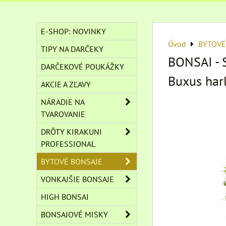
E-SHOP: NOVINKY
Úvod
BYTOVÉ
TIPY NA DARČEKY
BONSAI -
DARČEKOVÉ POUKÁŽKY
Buxus har
AKCIE A ZĽAVY
NÁRADIE NA
TVAROVANIE
DRÔTY KIRAKUNI
PROFESSIONAL
BYTOVÉ BONSAJE
VONKAJŠIE BONSAJE
HIGH BONSAI
BONSAJOVÉ MISKY