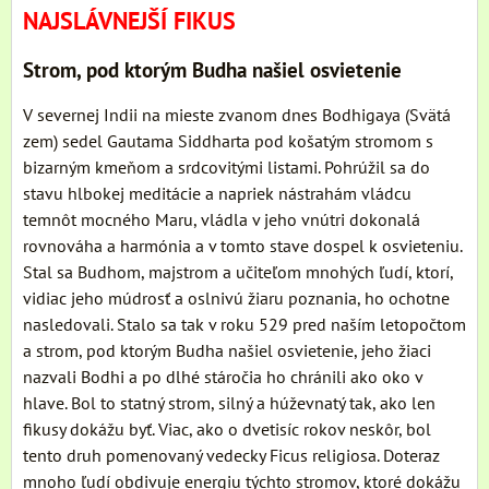
NAJSLÁVNEJŠÍ FIKUS
Strom, pod ktorým Budha našiel osvietenie
V severnej Indii na mieste zvanom dnes Bodhigaya (Svätá
zem) sedel Gautama Siddharta pod košatým stromom s
bizarným kmeňom a srdcovitými listami. Pohrúžil sa do
stavu hlbokej meditácie a napriek nástrahám vládcu
temnôt mocného Maru, vládla v jeho vnútri dokonalá
rovnováha a harmónia a v tomto stave dospel k osvieteniu.
Stal sa Budhom, majstrom a učiteľom mnohých ľudí, ktorí,
vidiac jeho múdrosť a oslnivú žiaru poznania, ho ochotne
nasledovali. Stalo sa tak v roku 529 pred naším letopočtom
a strom, pod ktorým Budha našiel osvietenie, jeho žiaci
nazvali Bodhi a po dlhé stáročia ho chránili ako oko v
hlave. Bol to statný strom, silný a húževnatý tak, ako len
fikusy dokážu byť. Viac, ako o dvetisíc rokov neskôr, bol
tento druh pomenovaný vedecky Ficus religiosa. Doteraz
mnoho ľudí obdivuje energiu týchto stromov, ktoré dokážu