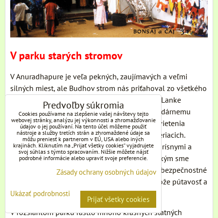
V parku starých stromov
V Anuradhapure je veľa pekných, zaujímavých a veľmi
silných miest, ale Budhov strom nás priťahoval zo všetkého
najviac. A tak náš šofér Amita, ktorý nás po Srí Lanke
Predvoľby súkromia
sprevádzal, nás viedol rovno k nemu. K legendárnemu
Cookies používame na zlepšenie vašej návštevy tejto
webovej stránky, analýzu jej výkonnosti a zhromažďovanie
starému stromu Bodhi nabitému energiou osvietenia
údajov o jej používaní. Na tento účel môžeme použiť
nástroje a služby tretích strán a zhromaždené údaje sa
samotného Budhu i obdivu a úcty miliónov veriacich.
môžu preniesť k partnerom v EÚ, USA alebo iných
Minuli sme guľometné hniezda a prešli sme prísnymi a
krajinách. Kliknutím na „Prijať všetky cookies“ vyjadrujete
svoj súhlas s týmto spracovaním. Nižšie môžete nájsť
neveľmi príjemnými osobnými prehliadkami, kým sme
podrobné informácie alebo upraviť svoje preferencie.
mohli vstúpiť do parku, v ktorom rastie. Tieto bezpečnostné
Zásady ochrany osobných údajov
opatrenia nás už ani veľmi nevyrušovali, pretože pútavosť a
sila miesta bola mnohonásobne vyššia.
Ukázať podrobnosti
Prijať všetky cookies
V rozsiahlom parku rástlo mnoho krásnych statných