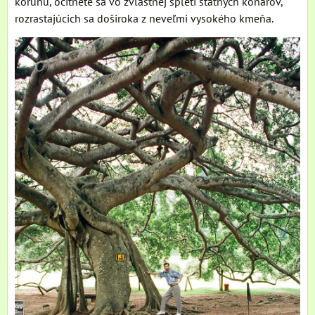
korunu, ocitnete sa vo zvláštnej spleti statných konárov,
rozrastajúcich sa doširoka z neveľmi vysokého kmeňa.