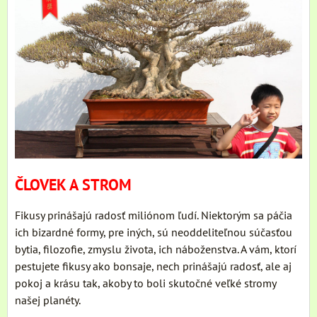
ČLOVEK A STROM
Fikusy prinášajú radosť miliónom ľudí. Niektorým sa páčia
ich bizardné formy, pre iných, sú neoddeliteľnou súčasťou
bytia, filozofie, zmyslu života, ich náboženstva. A vám, ktorí
pestujete fikusy ako bonsaje, nech prinášajú radosť, ale aj
pokoj a krásu tak, akoby to boli skutočné veľké stromy
našej planéty.