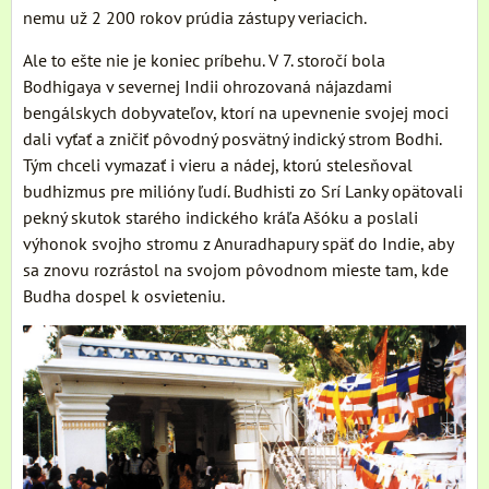
nemu už 2 200 rokov prúdia zástupy veriacich.
Ale to ešte nie je koniec príbehu. V 7. storočí bola
Bodhigaya v severnej Indii ohrozovaná nájazdami
bengálskych dobyvateľov, ktorí na upevnenie svojej moci
dali vyťať a zničiť pôvodný posvätný indický strom Bodhi.
Tým chceli vymazať i vieru a nádej, ktorú stelesňoval
budhizmus pre milióny ľudí. Budhisti zo Srí Lanky opätovali
pekný skutok starého indického kráľa Ašóku a poslali
výhonok svojho stromu z Anuradhapury späť do Indie, aby
sa znovu rozrástol na svojom pôvodnom mieste tam, kde
Budha dospel k osvieteniu.