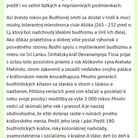
prežiť i vo veľmi ťažkých a nepriaznivých podmienkach.
Asi dvesto rokov po Budhovej smrti sa dostal v Indii k moci
múdry, tolerantný mierotvorca cisár Ašóka (265 - 232 pred n.
l.), ktorý bol nadchnutý ideálmi budhizmu a šíril ich ďalej.
Ako dôkaz priateľstva a dobrej vôle poslal výhonok z
posvätného stromu Bodhi spolu s myšlienkami budhizmu a
mieru na Srí Lanku. Sinhálsky kráľ Devanampiya Tissa prijal
s úctou toto posolstvo priamo z rúk Ašókovho syna Arahata
Mahindu, strom zakorenil a zasadil neďaleko svojho paláca
v kráľovskom meste Anuradhapura. Mnoho generácií
budhistických kňazov sa staralo o strom s láskou a
nadšením. Milióny veriacich pred ním kľačali a posielali k
nebu svoje prosby i modlitby za vyše 2 000 rokov. Mnohí
vedci už skúmali jeho vek i pravosť. A je naozaj
obdivuhodné, že ešte doteraz rastie v ruinách prvého
kráľovského mesta. Prežil jeho lesk i pád. Prežil 180
budhistických kráľov, roky koloniálnej nadvlády,
osamostatnenia i socializmu v krajine. A stále, deň čo deň k