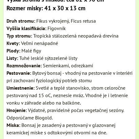
Rozmer misky: 41 x 30 x 13 cm
Druh stromu:
Fikus vykrojený, Ficus retusa
Vyššia klasifikácia:
Figovník
Typ stromu:
Tropická stálozelená neopadavá drevina
Kvety:
Veľmi nenápadné
Plody:
Malé figy
Listy:
Tuhé lesklé sýtozelené listy
Rozmnožovanie:
Semienkami, odrezkami
Pestovanie:
Bytový bonsaj - vhodný na pestovanie v interiéri
pri zachovaní fyziologický potrieb stomu
Umiestnenie:
Svetlé a teplé stanovisko, strom celoročne
pestovaný nad 15 oC, neznesie mráz
.
Vhodné je i letnenie
vonku v záhrade alebo na balkóne
.
Hnojenie:
Výdatné, pravidelné počas vegetačnej sezóny.
Odporúčame Biogold.
Miska:
Bonsaj je zasadený a pestovaný v glazovanej
keramickej miske s odtokovými otvormi na dne.