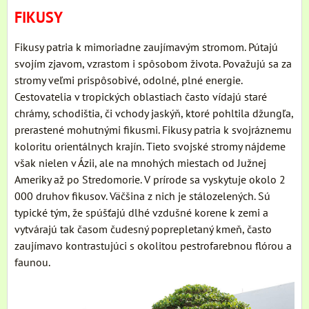
FIKUSY
Fikusy patria k mimoriadne zaujímavým stromom. Pútajú
svojím zjavom, vzrastom i spôsobom života. Považujú sa za
stromy veľmi prispôsobivé, odolné, plné energie.
Cestovatelia v tropických oblastiach často vídajú staré
chrámy, schodištia, či vchody jaskýň, ktoré pohltila džungľa,
prerastené mohutnými fikusmi. Fikusy patria k svojráznemu
koloritu orientálnych krajín. Tieto svojské stromy nájdeme
však nielen v Ázii, ale na mnohých miestach od Južnej
Ameriky až po Stredomorie. V prírode sa vyskytuje okolo 2
000 druhov fikusov. Väčšina z nich je stálozelených. Sú
typické tým, že spúšťajú dlhé vzdušné korene k zemi a
vytvárajú tak časom čudesný poprepletaný kmeň, často
zaujímavo kontrastujúci s okolitou pestrofarebnou flórou a
faunou.