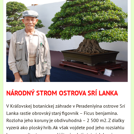
NÁRODNÝ STROM OSTROVA SRÍ LANKA
V Kráľovskej botanickej záhrade v Peradeniyina ostrove Srí
Lanka rastie obrovský starý figovník – Ficus benjamina.
Rozloha jeho koruny je obdivuhodná – 2 500 m2. Z diaľky
vyzerá ako ploský hríb. Ak však vojdete pod jeho rozsiahlu