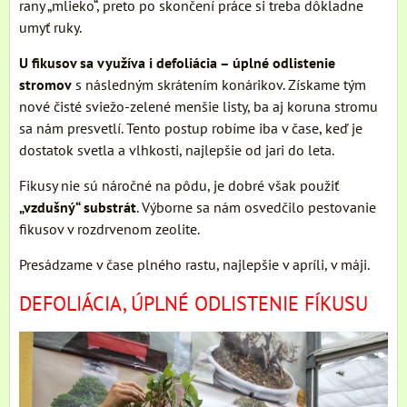
rany „mlieko“, preto po skončení práce si treba dôkladne
umyť ruky.
U fikusov sa využíva i defoliácia – úplné odlistenie
stromov
s následným skrátením konárikov. Získame tým
nové čisté sviežo-zelené menšie listy, ba aj koruna stromu
sa nám presvetlí. Tento postup robíme iba v čase, keď je
dostatok svetla a vlhkosti, najlepšie od jari do leta.
Fikusy nie sú náročné na pôdu, je dobré však použiť
„vzdušný“ substrát
. Výborne sa nám osvedčilo pestovanie
fikusov v rozdrvenom zeolite.
Presádzame v čase plného rastu, najlepšie v apríli, v máji.
DEFOLIÁCIA, ÚPLNÉ ODLISTENIE FÍKUSU