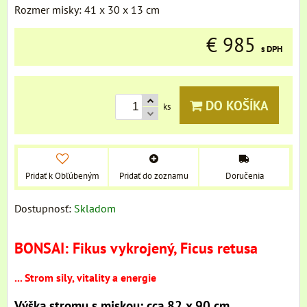
Rozmer misky: 41 x 30 x 13 cm
€ 985
s DPH
DO KOŠÍKA
ks
Pridať k Obľúbeným
Pridať do zoznamu
Doručenia
Dostupnosť:
Skladom
BONSAI: Fikus vykrojený, Ficus retusa
... Strom sily, vitality a energie
Výška stromu s miskou: cca 82 x 90 cm