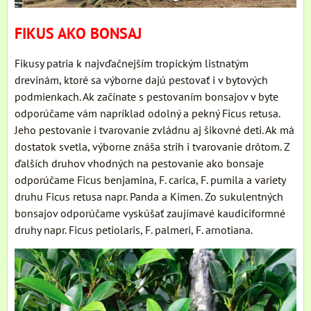
FIKUS AKO BONSAJ
Fikusy patria k najvďačnejším tropickým listnatým
drevinám, ktoré sa výborne dajú pestovať i v bytových
podmienkach. Ak začínate s pestovaním bonsajov v byte
odporúčame vám napríklad odolný a pekný Ficus retusa.
Jeho pestovanie i tvarovanie zvládnu aj šikovné deti. Ak má
dostatok svetla, výborne znáša strih i tvarovanie drôtom. Z
ďalších druhov vhodných na pestovanie ako bonsaje
odporúčame Ficus benjamina, F. carica, F. pumila a variety
druhu Ficus retusa napr. Panda a Kimen. Zo sukulentných
bonsajov odporúčame vyskúšať zaujímavé kaudiciformné
druhy napr. Ficus petiolaris, F. palmeri, F. arnotiana.