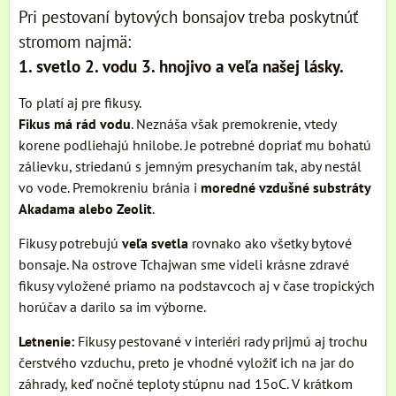
Pri pestovaní bytových bonsajov treba poskytnúť
stromom najmä:
1. svetlo 2. vodu 3. hnojivo a veľa našej lásky.
To platí aj pre fikusy.
Fikus má rád vodu
. Neznáša však premokrenie, vtedy
korene podliehajú hnilobe. Je potrebné dopriať mu bohatú
zálievku, striedanú s jemným presychaním tak, aby nestál
vo vode. Premokreniu bránia i
moredné vzdušné substráty
Akadama alebo Zeolit
.
Fikusy potrebujú
veľa svetla
rovnako ako všetky bytové
bonsaje. Na ostrove Tchajwan sme videli krásne zdravé
fikusy vyložené priamo na podstavcoch aj v čase tropických
horúčav a darilo sa im výborne.
Letnenie:
Fikusy pestované v interiéri rady prijmú aj trochu
čerstvého vzduchu, preto je vhodné vyložiť ich na jar do
záhrady, keď nočné teploty stúpnu nad 15oC. V krátkom