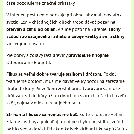
čase pozorujeme značné prírastky.
V interiéri pestujeme bonsaje pri okne, aby mali dostatok
svetla. Len v chladnejších dňoch treba dávať
pozor na
prievan a zimu od okien
. V zime pozor na kúrenie,
suchý
vzduch zo sálajúceho radiátora zabije všetky živé rastliny
vo svojom dosahu.
Pre dobrý a zdravý rast dreviny
pravidelne hnojíme
.
Odporúčame Biogold.
Fikus sa veľmi dobre tvaruje strihom i drôtom.
Pokiaľ
tvarujeme drôtom, musíme dávať veľký pozor na zarezanie
drôtu do kôry. Pri veľkom zostrihaní a tvarovaní sa môže
drôt zarezať do kôry už po dvoch mesiacoch a často i oveľa
skôr, najmä v miestach bujného rastu.
Strihania fikusov sa nemusíme báť.
Sú to skutočne veľmi
zdatné rastliny a pokiaľ aj urobíme chybu pri strihu, veľmi
rýchlo vedia dorásť. Pri akomkoľvek strihaní fikusy púšťajú z