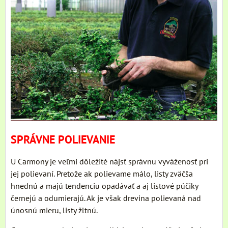
SPRÁVNE POLIEVANIE
U Carmony je veľmi dôležité nájsť správnu vyváženosť pri
jej polievaní. Pretože ak polievame málo, listy zväčša
hnednú a majú tendenciu opadávať a aj listové púčiky
černejú a odumierajú. Ak je však drevina polievaná nad
únosnú mieru, listy žltnú.