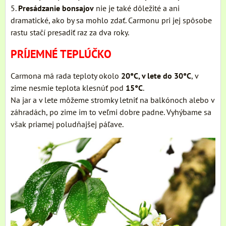
5.
Presádzanie bonsajov
nie je také dôležité a ani
dramatické, ako by sa mohlo zdať. Carmonu pri jej spôsobe
rastu stačí presadiť raz za dva roky.
PRÍJEMNÉ TEPLÚČKO
Carmona má rada teploty okolo
20°C, v lete do 30°C
, v
zime nesmie teplota klesnúť pod
15°C
.
Na jar a v lete môžeme stromky letniť na balkónoch alebo v
záhradách, po zime im to veľmi dobre padne. Vyhýbame sa
však priamej poludňajšej páľave.