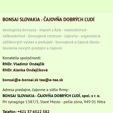
BONSAI SLOVAKIA - ČAJOVŇA DOBRÝCH ĽUDÍ
ekologický dovozca - import z Ázie - maloobchod -
veľkoobchod - bonsajové centrum - čajovňa - organizácia
zážitkových výstav a podujatí - bonsajová a čajová škola -
školenia nových predajní a čajovní
Konatelia spoločnosti:
RNDr. Vladimír Ondejčík
RNDr. Alenka Ondejčíková
bonsai@e-bonsai.sk
tea@e-tea.sk
Adresa predajne, čajovne a sídlo firmy:
BONSAI SLOVAKIA - ČAJOVŇA DOBRÝCH ĽUDÍ, spol. s r. o.
Pri synagóge 1387/3, Staré Mesto - pešia zóna, 949 01 Nitra
Telefón: +421 37 6522 582