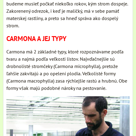
budeme musieť počkať niekoľko rokov, kým strom dospeje.
Zakorenený odrezok, i keď je maličký, má v sebe pamäť
materskej rastliny, a preto sa hneď správa ako dospelý
strom.
CARMONA A JEJ TYPY
Carmona má 2 základné typy, ktoré rozpoznávame podľa
tvaru a najmä podľa veľkosti listov. Najvďačnejšie sú
drobnolisté stromčeky (Carmona microphylla), pretože
ľahšie zakvitajú a po opelení plodia. Veľkolisté formy
(Carmona macrophylla) zasa rýchlejšie rastú a hrubnú. Obe
formy však majú podobné nároky na pestovanie.