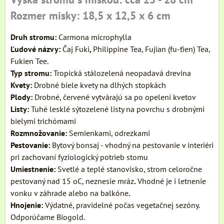
Rozmer misky: 18,5 x 12,5 x 6 cm
Druh stromu:
Carmona microphylla
Ľudové názvy:
Čaj Fuki
,
Philippine Tea, Fujian (fu-ťien) Tea,
Fukien Tee.
Typ stromu:
Tropická stálozelená neopadavá drevina
Kvety:
Drobné biele kvety na dlhých stopkách
Plody:
Drobné, červené vytvárajú sa po opelení kvetov
Listy:
Tuhé lesklé sýtozelené listy na povrchu s drobnými
bielymi trichómami
Rozmnožovanie:
Semienkami, odrezkami
Pestovanie:
Bytový bonsaj - vhodný na pestovanie v interiéri
pri zachovaní fyziologický potrieb stomu
Umiestnenie:
Svetlé a teplé stanovisko, strom celoročne
pestovaný nad 15 oC, neznesie mráz
.
Vhodné je i letnenie
vonku v záhrade alebo na balkóne
.
Hnojenie:
Výdatné, pravidelné počas vegetačnej sezóny.
Odporúčame Biogold.