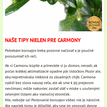
NAŠE TIPY NIELEN PRE CARMONY
Potrebám bonsajov treba pozorne načúvať a je poučné
porozumieť ich reči.
Ak si Carmonu kúpite a prinesiete si ju domov, nevadí, ak
počas krátkej aklimatizácie opadne pár lístočkov. Pozor ale,
aby nepretrvávala niektorá zo zásadných chýb. Carmona
vydrží bez slova naozaj veľa, ale ak sme k jej prejavom
nevšímaví, môže nakoniec zostať stáť v miske s usušenými
zelenými listami ako vianočný stromček.
Nie, nebojte sa! Pestovanie bonsajov vôbec nie je náročné.
Ale napriek tomu je dôležité, aby sme im venovali denne