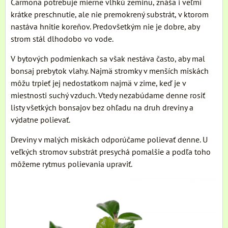
Carmona potrebuje mierne vlhkú zeminu, znáša i veľmi
krátke preschnutie, ale nie premokrený substrát, v ktorom
nastáva hnitie koreňov. Predovšetkým nie je dobre, aby
strom stál dlhodobo vo vode.
V bytových podmienkach sa však nestáva často, aby mal
bonsaj prebytok vlahy. Najmä stromky v menších miskách
môžu trpieť jej nedostatkom najmä v zime, keď je v
miestnosti suchý vzduch. Vtedy nezabúdame denne rosiť
listy všetkých bonsajov bez ohľadu na druh dreviny a
výdatne polievať.
Dreviny v malých miskách odporúčame polievať denne. U
veľkých stromov substrát presychá pomalšie a podľa toho
môžeme rytmus polievania upraviť.