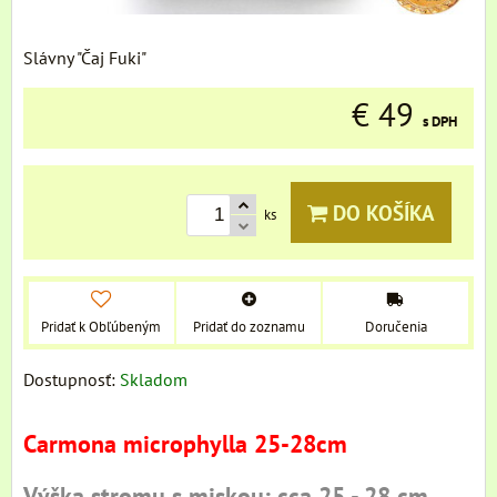
Slávny "Čaj Fuki"
€ 49
s DPH
DO KOŠÍKA
ks
Pridať k Obľúbeným
Pridať do zoznamu
Doručenia
Dostupnosť:
Skladom
Carmona microphylla 25-28cm
Výška stromu s miskou: cca 25 - 28 cm