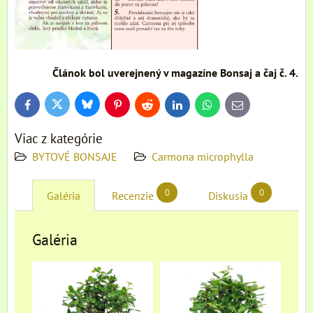
Článok bol uverejnený v magazíne Bonsaj a čaj č. 4.
Bluesky
Twitter
Facebook
Pinterest
Reddit
LinkedIn
WhatsApp
E-
mail
Viac z kategórie
BYTOVÉ BONSAJE
Carmona microphylla
0
0
Galéria
Recenzie
Diskusia
Galéria