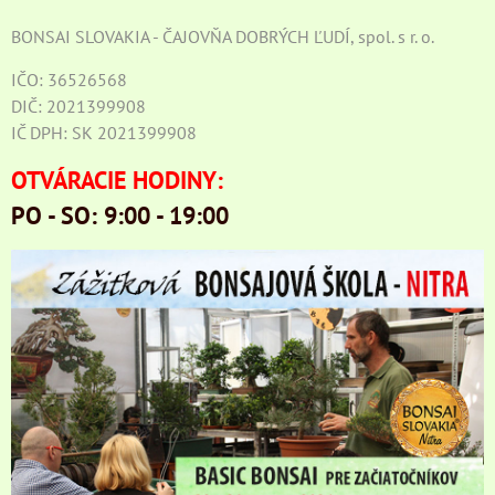
BONSAI SLOVAKIA - ČAJOVŇA DOBRÝCH ĽUDÍ, spol. s r. o.
IČO: 36526568
DIČ: 2021399908
IČ DPH: SK 2021399908
OTVÁRACIE HODINY:
PO - SO: 9:00 - 19:00