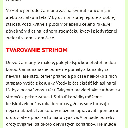
Vo voľnej prírode Carmona začína kvitnúť koncom jari
alebo začiatkom leta. V bytoch pri stálej teplote a dobrej
starostlivosti kvitne a plodí v priebehu celého roka. Je
pôvabné vidieť na jednom stromčeku kvety i plody rôznej
zrelosti v tom istom čase.
TVAROVANIE STRIHOM
Drevo Carmony je mäkké, pokryté typickou bledohnedou
kôrou. Carmona rastie pomerne pomaly a konáriky sa
nevlnia, ale rastú temer priamo a po čase niekoľko z nich
strapato vytŕča z korunky. Vtedy je čas skrátiť ich asi na tri
lístky a nechať znovu rásť. Takýmto pravidelným strihom sa
stromček pekne zahustí. Strihať konáriky môžeme
kedykoľvek počas roka bez obavy, že by sme bonsaju
nejako ublížili. Tvar koruny môžeme upravovať i pomocou
drôtov, ale v praxi sa to málo využíva. V prípade potreby
drôty ovíjame iba okolo drevnatých konárikov. Tie mladé