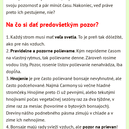
svoju pozornosť a pár minút času. Nakoniec, veď práve
preto ich pestujeme, nie?
Na čo si dať predovšetkým pozor?
1. Každý strom musí mať
veľa svetla
. To je preň tak dôležité,
ako pre nás vzduch.
2.
Pravidelne a pozorne polievame
. Kým neprídeme časom
na vlastný rytmus, tak polievame denne. Zároveň rosíme
vodou listy. Pozor, rosenie listov polievanie nenahrádza, iba
dopĺňa.
3.
Hnojenie
je pre často polievané bonsaje nevyhnutné, ale
často podceňované. Najmä Carmony sú večne hladné
stromčeky. Hnojíme preto či už pevnými, alebo tekutými
hnojivami počas vegetačnej sezóny raz za dva týždne, v
zime raz za mesiac (hovoríme o bytových bonsajoch).
Dreviny nášho podnebného pásma zimujú v chlade a v
zime ich nehnojíme.
4. Bonsaje majú rady svieži vzduch, ale
pozor na prievan
!