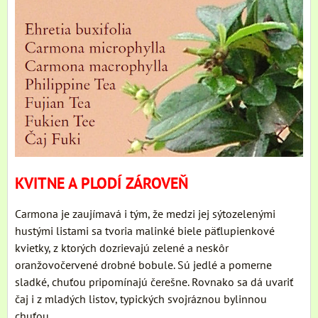
KVITNE A PLODÍ ZÁROVEŇ
Carmona je zaujímavá i tým, že medzi jej sýtozelenými
hustými listami sa tvoria malinké biele päťlupienkové
kvietky, z ktorých dozrievajú zelené a neskôr
oranžovočervené drobné bobule. Sú jedlé a pomerne
sladké, chuťou pripomínajú čerešne. Rovnako sa dá uvariť
čaj i z mladých listov, typických svojráznou bylinnou
chuťou.