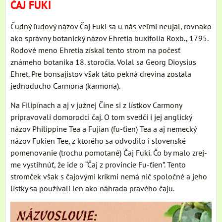
ČAJ FUKI
Čudný ľudový názov Čaj Fuki sa u nás veľmi neujal, rovnako
ako správny botanický názov Ehretia buxifolia Roxb., 1795.
Rodové meno Ehretia získal tento strom na počesť
známeho botanika 18. storočia. Volal sa Georg Dioysius
Ehret. Pre bonsajistov však táto pekná drevina zostala
jednoducho Carmona (karmona).
Na Filipínach a aj v južnej Číne si z lístkov Carmony
pripravovali domorodci čaj. O tom svedčí i jej anglický
názov Philippine Tea a Fujian (fu-ťien) Tea a aj nemecký
názov Fukien Tee, z ktorého sa odvodilo i slovenské
pomenovanie (trochu pomotané) Čaj Fuki. Čo by malo zrej-
me vystihnúť, že ide o “Čaj z provincie Fu-ťien”. Tento
stromček však s čajovými kríkmi nemá nič spoločné a jeho
lístky sa používali len ako náhrada pravého čaju.