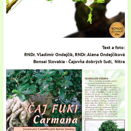
Text a foto:
RNDr. Vladimír Ondejčík, RNDr. Alena Ondejčíková
Bonsai Slovakia - Čajovňa dobrých ľudí, Nitra