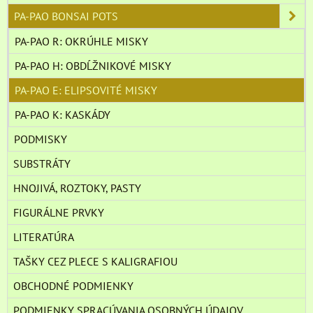
PA-PAO BONSAI POTS
PA-PAO R: OKRÚHLE MISKY
PA-PAO H: OBDĹŽNIKOVÉ MISKY
PA-PAO E: ELIPSOVITÉ MISKY
PA-PAO K: KASKÁDY
PODMISKY
SUBSTRÁTY
HNOJIVÁ, ROZTOKY, PASTY
FIGURÁLNE PRVKY
LITERATÚRA
TAŠKY CEZ PLECE S KALIGRAFIOU
OBCHODNÉ PODMIENKY
PODMIENKY SPRACÚVANIA OSOBNÝCH ÚDAJOV