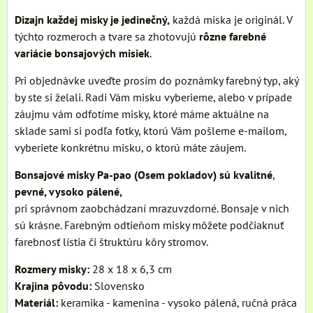
Dizajn každej misky je jedinečný,
každá miska je originál. V
týchto rozmeroch a tvare sa zhotovujú
rôzne farebné
variácie bonsajových misiek
.
Pri objednávke uveďte prosím do poznámky farebný typ, aký
by ste si želali. Radi Vám misku vyberieme, alebo v prípade
záujmu vám odfotíme misky, ktoré máme aktuálne na
sklade sami si podľa fotky, ktorú Vám pošleme e-mailom,
vyberiete konkrétnu misku, o ktorú máte záujem.
Bonsajové misky Pa-pao (Osem pokladov) sú kvalitné
,
pevné, vysoko pálené,
pri správnom zaobchádzaní mrazuvzdorné. Bonsaje v nich
sú krásne. Farebným odtieňom misky môžete podčiaknuť
farebnosť lístia či štruktúru kôry stromov.
Rozmery misky:
28 x 18 x 6,3 cm
Krajina pôvodu:
Slovensko
Materiál:
keramika - kamenina - vysoko pálená, ručná práca