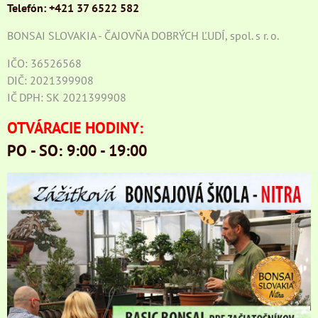
Telefón: +421 37 6522 582
BONSAI SLOVAKIA - ČAJOVŇA DOBRÝCH ĽUDÍ, spol. s r. o.
IČO: 36526568
DIČ: 2021399908
IČ DPH: SK 2021399908
OTVÁRACIE HODINY:
PO - SO: 9:00 - 19:00