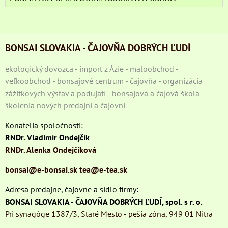
BONSAI SLOVAKIA - ČAJOVŇA DOBRÝCH ĽUDÍ
ekologický dovozca - import z Ázie - maloobchod -
veľkoobchod - bonsajové centrum - čajovňa - organizácia
zážitkových výstav a podujatí - bonsajová a čajová škola -
školenia nových predajní a čajovní
Konatelia spoločnosti:
RNDr. Vladimír Ondejčík
RNDr. Alenka Ondejčíková
bonsai@e-bonsai.sk
tea@e-tea.sk
Adresa predajne, čajovne a sídlo firmy:
BONSAI SLOVAKIA - ČAJOVŇA DOBRÝCH ĽUDÍ, spol. s r. o.
Pri synagóge 1387/3, Staré Mesto - pešia zóna, 949 01 Nitra