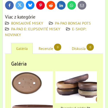
Bluesky
Twitter
Facebook
Pinterest
Reddit
LinkedIn
WhatsApp
E-
mail
Viac z kategórie
BONSAJOVÉ MISKY
PA-PAO BONSAI POTS
PA-PAO E: ELIPSOVITÉ MISKY
E-SHOP:
NOVINKY
0
0
Galéria
Recenzie
Diskusia
Galéria