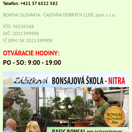
Telefón: +421 37 6522 582
BONSAI SLOVAKIA - ČAJOVŇA DOBRÝCH ĽUDÍ, spol. s r. o.
IČO: 36526568
DIČ: 2021399908
IČ DPH: SK 2021399908
OTVÁRACIE HODINY:
PO - SO: 9:00 - 19:00