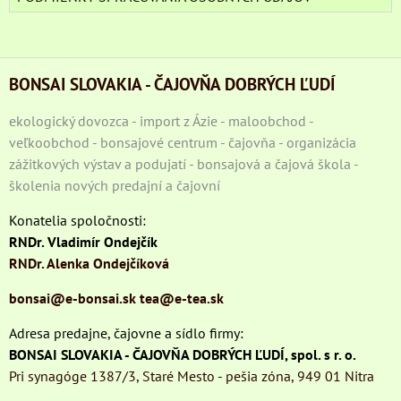
BONSAI SLOVAKIA - ČAJOVŇA DOBRÝCH ĽUDÍ
ekologický dovozca - import z Ázie - maloobchod -
veľkoobchod - bonsajové centrum - čajovňa - organizácia
zážitkových výstav a podujatí - bonsajová a čajová škola -
školenia nových predajní a čajovní
Konatelia spoločnosti:
RNDr. Vladimír Ondejčík
RNDr. Alenka Ondejčíková
bonsai@e-bonsai.sk
tea@e-tea.sk
Adresa predajne, čajovne a sídlo firmy:
BONSAI SLOVAKIA - ČAJOVŇA DOBRÝCH ĽUDÍ, spol. s r. o.
Pri synagóge 1387/3, Staré Mesto - pešia zóna, 949 01 Nitra