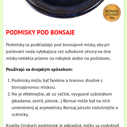
PODMISKY POD BONSAJE
Podmisky sa podkladajú pod bonsajové misky, aby pri
polievaní voda vytekajúca cez odtokové otvory na dne
misky netiekla priamo na nábytok alebo na podstavec.
Používajú sa dvojakým spôsobom:
Podmisky môžu byť farebne a tvarovo zhodné s
bonsajovovou miskou.
No je efektnejšie, ak sú väčšie, vysypané substrátom
(akadama, zeolit, piesok...) Bonsai môže byť na nich
umiestnený aj asymetricky. Bonsaj pôsobí vzdušnejšie a
scénicky.
Kvalita čínskych podmisiek je základná, môžu sa vyskytnúť