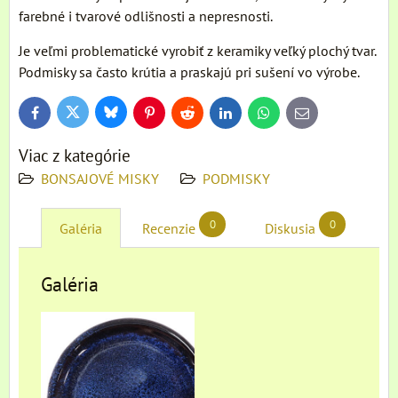
farebné i tvarové odlišnosti a nepresnosti.
Je veľmi problematické vyrobiť z keramiky veľký plochý tvar.
Podmisky sa často krútia a praskajú pri sušení vo výrobe.
Bluesky
Twitter
Facebook
Pinterest
Reddit
LinkedIn
WhatsApp
E-
mail
Viac z kategórie
BONSAJOVÉ MISKY
PODMISKY
0
0
Galéria
Recenzie
Diskusia
Galéria