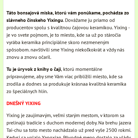
Táto bonsajová miska, ktorú vám ponúkame, pochádza zo
slávneho čínskeho Yixingu
. Dovážame ju priamo od
producentov spolu s kvalitnou čajovou keramikou. Yixing -
je vo svete pojmom, je to miesto, kde sa už po stáročia
vyrába keramika principiálne skoro nezmeneným
spôsobom. navštívili sme Yixing niekoľkokrát a vždy nás
znovu a znovu očaril.
Tu je úryvok z knihy o čaji
, ktorú momentálne
pripravujeme, aby sme Vám viac priblížili miesto, kde sa
zrodila a dodnes sa produkuje krásnaa kvalitná keramika
zo špeciálnych hlín.
DNEŠNÝ YIXING
Yixing je zaujímavým, veľmi starým mestom, v ktorom sa
prelínajú tradície s duchom modernej doby. Na brehu jazera
Tai-chu sa toto mesto nachádzalo už pred vyše 2500 rokmi.
Kedysi sa volalo Yangxian. Pôvodné meno dostalo za vlády