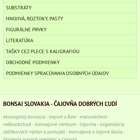
SUBSTRÁTY
HNOJIVÁ, ROZTOKY, PASTY
FIGURÁLNE PRVKY
LITERATÚRA
TAŠKY CEZ PLECE S KALIGRAFIOU
OBCHODNÉ PODMIENKY
PODMIENKY SPRACÚVANIA OSOBNÝCH ÚDAJOV
BONSAI SLOVAKIA - ČAJOVŇA DOBRÝCH ĽUDÍ
ekologický dovozca - import z Ázie - maloobchod -
veľkoobchod - bonsajové centrum - čajovňa - organizácia
zážitkových výstav a podujatí - bonsajová a čajová škola -
školenia nových predajní a čajovní