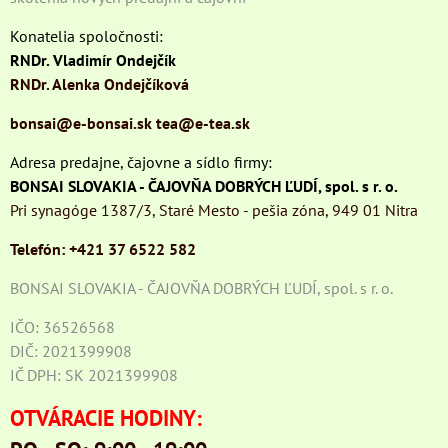
Konatelia spoločnosti:
RNDr. Vladimír Ondejčík
RNDr. Alenka Ondejčíková
bonsai@e-bonsai.sk
tea@e-tea.sk
Adresa predajne, čajovne a sídlo firmy:
BONSAI SLOVAKIA - ČAJOVŇA DOBRÝCH ĽUDÍ, spol. s r. o.
Pri synagóge 1387/3, Staré Mesto - pešia zóna, 949 01 Nitra
Telefón: +421 37 6522 582
BONSAI SLOVAKIA - ČAJOVŇA DOBRÝCH ĽUDÍ, spol. s r. o.
IČO: 36526568
DIČ: 2021399908
IČ DPH: SK 2021399908
OTVÁRACIE HODINY: