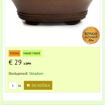
YIXING
HAND MADE
€ 29
s DPH
Dostupnosť:
Skladom
DO KOŠÍKA
ks