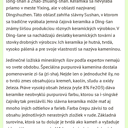
long-shan a Zhao-zhuang-shan. Keramika sa nevyrába
priamo v meste Yixing, ale v oblasti nazývanej
Dingshuzhen. Táto oblasť zahŕňa slávny Sushan, v ktorom
sa tradične vyrábala jemná čajová keramika a Ding-šan
známy širšou produkciou rôznych keramických výrobkov. V
Ding-šane sa nachádzajú desiatky keramických tovární a
stovky drobných výrobcov. Ich keramika je hutná, tvrdá,
vysoko pálená a pre svoje vlastnosti sa nazýva kameninou.
Jedinečné ložiská minerálnych ílov podľa expertov nemajú
vo svete obdobu. Špeciálna purpurová kamenina dostala
pomenovanie zi-ša (zi-sha). Nejde len o jednoduché íly, no
o tvrdú zmes obsahujúcu kremeň, kaolín, sľudu a oxidy
železa. Práve vysoký obsah železa (vyše 8% Fe2O3) dáva
keramike neobvyklú purpurovú farbu, ktorou sa i-singské
čajníky tak preslávili. No slávna keramika môže mať aj
mnoho iných odtieňov a farieb. Farba črepu závisí to od
obsahu jednotlivých nerastných zložiek v rude. Základná
surovina, ktorá sa tu doluje je tvrdá ako kameň a vyžaduje