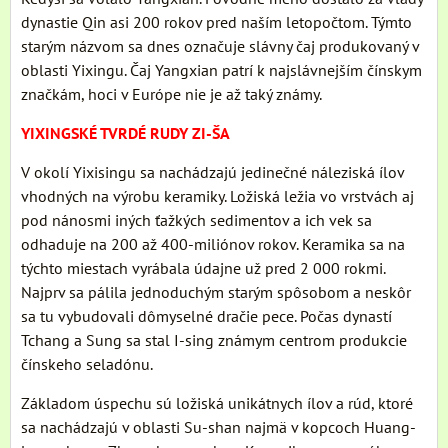
dynastie Qin asi 200 rokov pred naším letopočtom. Týmto
starým názvom sa dnes označuje slávny čaj produkovaný v
oblasti Yixingu. Čaj Yangxian patrí k najslávnejším čínskym
značkám, hoci v Európe nie je až taký známy.
YIXINGSKÉ TVRDÉ RUDY ZI-ŠA
V okolí Yixisingu sa nachádzajú jedinečné náleziská ílov
vhodných na výrobu keramiky. Ložiská ležia vo vrstvách aj
pod nánosmi iných ťažkých sedimentov a ich vek sa
odhaduje na 200 až 400-miliónov rokov. Keramika sa na
týchto miestach vyrábala údajne už pred 2 000 rokmi.
Najprv sa pálila jednoduchým starým spôsobom a neskôr
sa tu vybudovali dômyselné dračie pece. Počas dynastí
Tchang a Sung sa stal I-sing známym centrom produkcie
čínskeho seladónu.
Základom úspechu sú ložiská unikátnych ílov a rúd, ktoré
sa nachádzajú v oblasti Su-shan najmä v kopcoch Huang-