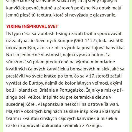
si špeciálne spracovanie. Vďaka nej sú aj steny čajových
kanvičiek pevné, hutné a zároveň porézne. Na dotyk majú
jemnú piesčitú textúru, ktorá si nevyžaduje glazovanie.
YIXING INŠPIROVAL SVET
Íly typu c'-ša sa v oblasti I-singu začali ťažiť a spracovávať
už za dynastie Severných Sungov (960-1127), teda asi 500
rokov predtým, ako sa z nich vyrobila prvá čajová kanvička.
No ich jedinečné vlastnosti, najmä vysoká hutnosť a
súdržnosť sú priam predurčené na výrobu mimoriadne
kvalitných čajových kanvičiek a bonsajových misiek, aké sa
preslávili vo svete krátko po tom, čo sa v 17. storočí začali
vyvážať do Európy, najmä do koloniálnych veľmocí, akými
boli Holandsko, Británia a Portugalsko. Čajníky a misky z I-
singu boli veľkou inšpiráciou pre keramické dielne v
susednej Kórei, v Japonsku a neskôr i na ostrove Taiwan.
Majstri v okolitých krajinách sa silne inšpirovali krásnymi
tvarmi i kvalitou čínskych čajových kanvičiek a misiek a
často i kopírovali dokonalú keramiku z Yixingu.