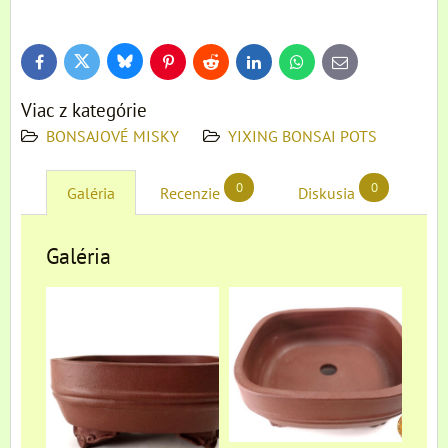
Bluesky
Twitter
Facebook
Pinterest
Reddit
LinkedIn
WhatsApp
E-
mail
Viac z kategórie
BONSAJOVÉ MISKY
YIXING BONSAI POTS
0
0
Galéria
Recenzie
Diskusia
Galéria