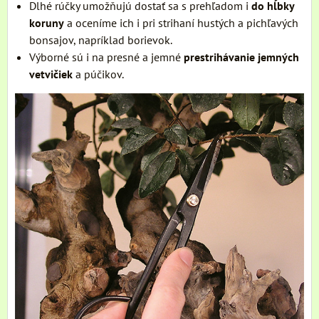
Dlhé rúčky umožňujú dostať sa s prehľadom i
do hĺbky
koruny
a oceníme ich i pri strihaní hustých a pichľavých
bonsajov, napríklad borievok.
Výborné sú i na presné a jemné
prestrihávanie jemných
vetvičiek
a púčikov.