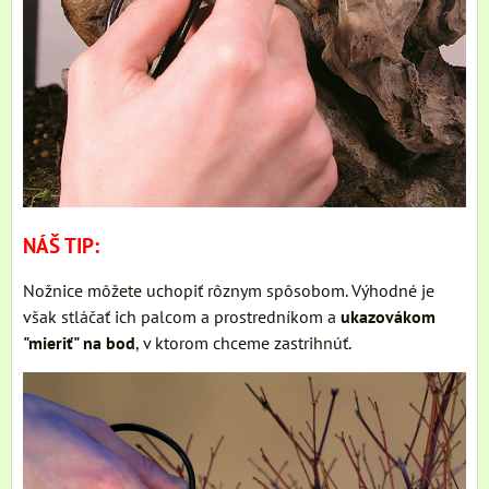
NÁŠ TIP:
Nožnice môžete uchopiť rôznym spôsobom. Výhodné je
však stláčať ich palcom a prostredníkom a
ukazovákom
"mieriť" na bod
, v ktorom chceme zastrihnúť.