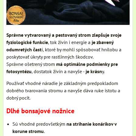
Správne vytvarovaný a pestovaný strom zlepšuje svoje
fyziologické funkcie
, tok živín i energie a
je zbavený
odumretých čast
í, ktoré by mohli spôsobovať hnilobu a
poskytovať úkryty pre rastlinných škodcov.
Správne ošetrený strom
má optimálne podmienky pre
fotosyntézu
, dostatok živín a navyše -
je krásn
y.
Používať vhodné náradie je základným predpokladom
dobrého tvarovania stromu a navyše dáva ruke istotu a
dobrý pocit.
Dlhé bonsajové nožnice
Sú vhodné predovšetkým
na strihanie konárikov v
korune stromu
.