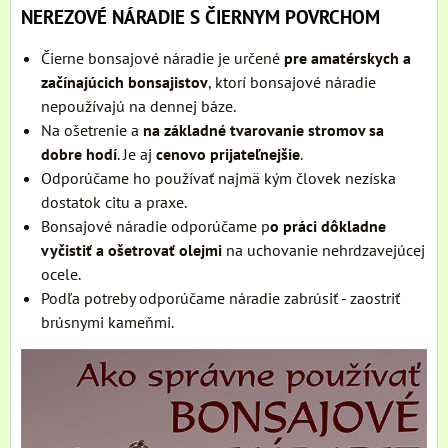
NEREZOVÉ NÁRADIE S ČIERNYM POVRCHOM
Čierne bonsajové náradie je určené
pre amatérskych a
začínajúcich bonsajistov
, ktorí bonsajové náradie
nepoužívajú na dennej báze.
Na ošetrenie a
na základné tvarovanie stromov sa
dobre hodí
. Je aj
cenovo prijateľnejšie
.
Odporúčame ho používať najmä kým človek nezíska
dostatok citu a praxe.
Bonsajové náradie odporúčame p
o práci dôkladne
vyčistiť a ošetrovať olejmi
na uchovanie nehrdzavejúcej
ocele.
Podľa potreby odporúčame náradie zabrúsiť - zaostriť
brúsnymi kameňmi.