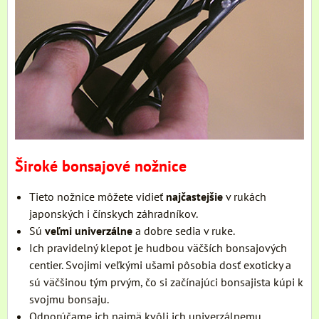
Široké bonsajové nožnice
Tieto nožnice môžete vidieť
najčastejšie
v rukách
japonských i čínskych záhradníkov.
Sú
veľmi univerzálne
a dobre sedia v ruke.
Ich pravidelný klepot je hudbou väčších bonsajových
centier. Svojimi veľkými ušami pôsobia dosť exoticky a
sú väčšinou tým prvým, čo si začínajúci bonsajista kúpi k
svojmu bonsaju.
Odporúčame ich najmä kvôli ich univerzálnemu