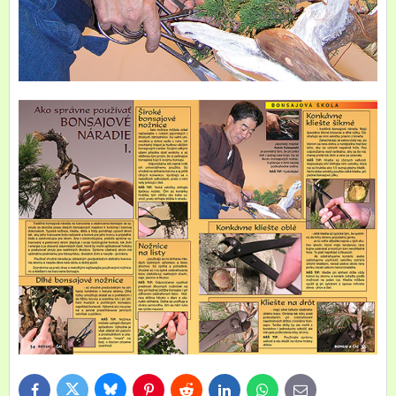
Bluesky
Twitter
Facebook
Pinterest
Reddit
LinkedIn
WhatsApp
E-