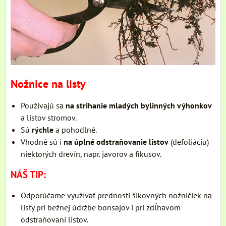
Nožnice na listy
Používajú sa
na strihanie mladých bylinných výhonkov
a listov stromov.
Sú
rýchle
a pohodlné.
Vhodné sú i
na úplné odstraňovanie listov
(defoliáciu)
niektorých drevín, napr. javorov a fikusov.
NÁŠ TIP:
Odporúčame využívať prednosti šikovných nožničiek na
listy pri bežnej údržbe bonsajov i pri zdĺhavom
odstraňovaní listov.