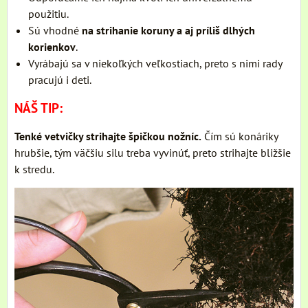
použitiu.
Sú vhodné
na strihanie koruny a aj príliš dlhých
korienkov
.
Vyrábajú sa v niekoľkých veľkostiach, preto s nimi rady
pracujú i deti.
NÁŠ TIP:
Tenké vetvičky strihajte špičkou nožníc.
Čím sú konáriky
hrubšie, tým väčšiu silu treba vyvinúť, preto strihajte bližšie
k stredu.