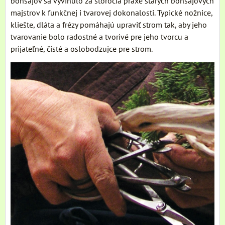
bonsajov sa vyvinulo za storočia praxe starých bonsajových
majstrov k funkčnej i tvarovej dokonalosti. Typické nožnice,
kliešte, dláta a frézy pomáhajú upraviť strom tak, aby jeho
tvarovanie bolo radostné a tvorivé pre jeho tvorcu a
prijateľné, čisté a oslobodzujce pre strom.