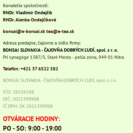
Konatelia spoločnosti:
RNDr. Vladimír Ondejčík
RNDr. Alenka Ondejčíková
bonsai@e-bonsai.sk
tea@e-tea.sk
Adresa predajne, čajovne a sídlo firmy:
BONSAI SLOVAKIA - ČAJOVŇA DOBRÝCH ĽUDÍ, spol. s r. o.
Pri synagóge 1387/3, Staré Mesto - pešia zóna, 949 01 Nitra
Telefón: +421 37 6522 582
BONSAI SLOVAKIA - ČAJOVŇA DOBRÝCH ĽUDÍ, spol. s r. o.
IČO: 36526568
DIČ: 2021399908
IČ DPH: SK 2021399908
OTVÁRACIE HODINY:
PO - SO: 9:00 - 19:00