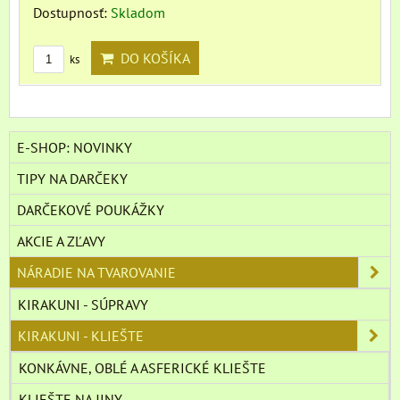
Dostupnosť:
Skladom
DO KOŠÍKA
ks
E-SHOP: NOVINKY
TIPY NA DARČEKY
DARČEKOVÉ POUKÁŽKY
AKCIE A ZĽAVY
NÁRADIE NA TVAROVANIE
KIRAKUNI - SÚPRAVY
KIRAKUNI - KLIEŠTE
KONKÁVNE, OBLÉ A ASFERICKÉ KLIEŠTE
KLIEŠTE NA JINY