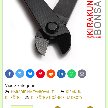
Bluesky
Twitter
Facebook
Pinterest
Reddit
LinkedIn
WhatsApp
E-
mail
Viac z kategórie
NÁRADIE NA TVAROVANIE
KIRAKUNI -
KLIEŠTE
KLIEŠTE A NOŽNICE NA DRÔTY