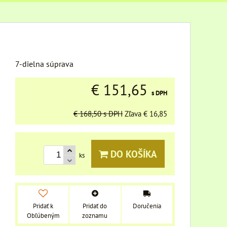
7-dielna súprava
€ 151,65
s DPH
€ 168,50
s DPH
Zľava
€ 16,85
DO KOŠÍKA
ks
Pridať k
Pridať do
Doručenia
Obľúbeným
zoznamu