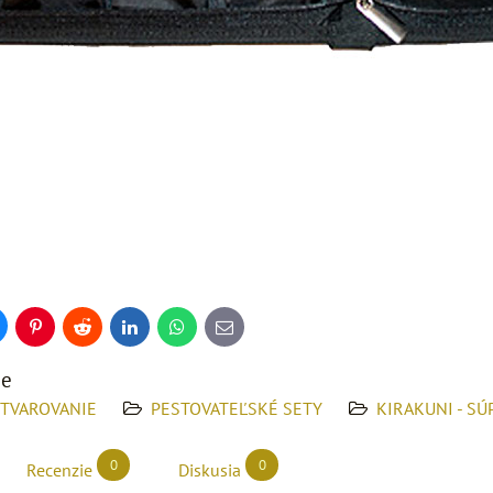
uesky
Pinterest
Reddit
LinkedIn
WhatsApp
E-
mail
ie
 TVAROVANIE
PESTOVATEĽSKÉ SETY
KIRAKUNI - SÚ
0
0
Recenzie
Diskusia