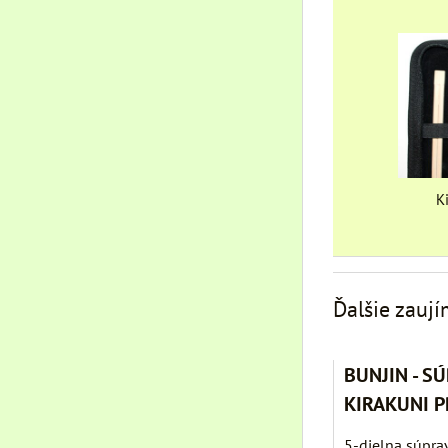
K
Ďalšie zauj
BUNJIN - S
KIRAKUNI 
5-dielna súpra