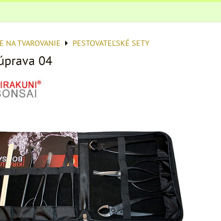
E NA TVAROVANIE
PESTOVATEĽSKÉ SETY
súprava 04