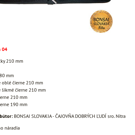
a 04
čky 210 mm
180 mm
e oblé čierne 210 mm
e šikmé čierne 210 mm
čierne 210 mm
čierne 190 mm
ibútor:
BONSAI SLOVAKIA - ČAJOVŇA DOBRÝCH ĽUDÍ sro. Nitra
ho náradia