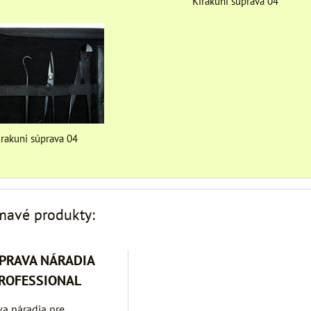
Kirakuni súprava 04
irakuni súprava 04
ímavé produkty:
ÚPRAVA NÁRADIA
PROFESSIONAL
va náradia pre