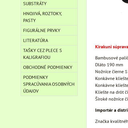
SUBSTRÁTY
HNOJIVÁ, ROZTOKY,
PASTY
FIGURÁLNE PRVKY
LITERATÚRA
Kirakuni súprav
TAŠKY CEZ PLECE S
KALIGRAFIOU
Bambusové pali
Dláto 190 mm
OBCHODNÉ PODMIENKY
Nožnice čierne 
PODMIENKY
Konkávne kliešt
SPRACÚVANIA OSOBNÝCH
Konkávne kliešt
ÚDAJOV
Kliešte na drôt 
Široké nožnice 
Importér a distr
Značka kvalitné