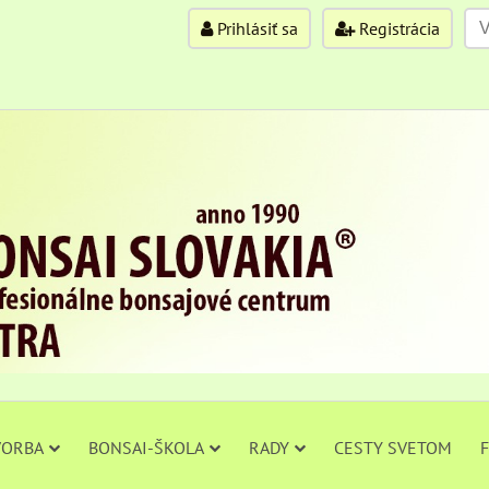
Prihlásiť sa
Registrácia
VORBA
BONSAI-ŠKOLA
RADY
CESTY SVETOM