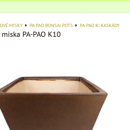
OVÉ MISKY
PA-PAO BONSAI POTS
PA-PAO K: KASKÁDY
 miska PA-PAO K10