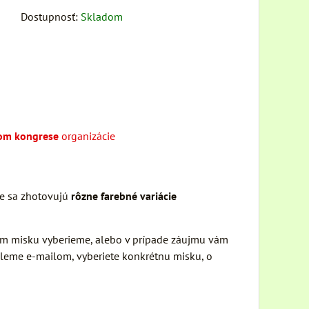
Dostupnosť:
Skladom
vom kongrese
organizácie
re sa zhotovujú
rôzne farebné variácie
 Vám misku vyberieme, alebo v prípade záujmu vám
šleme e-mailom, vyberiete konkrétnu misku, o