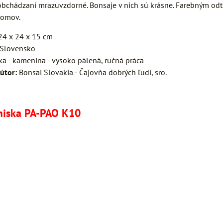
bchádzaní mrazuvzdorné. Bonsaje v nich sú krásne. Farebným odti
tromov.
4 x 24 x 15 cm
Slovensko
a - kamenina - vysoko pálená, ručná práca
útor:
Bonsai Slovakia - Čajovňa dobrých ľudí, sro.
miska PA-PAO K10