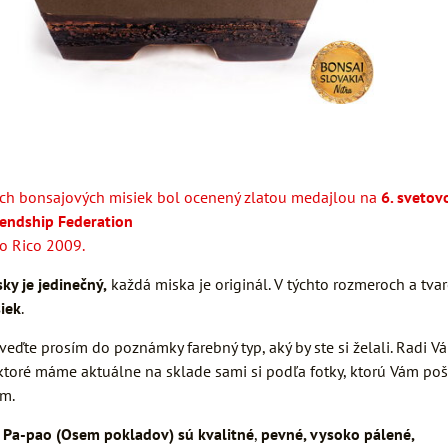
ých bonsajových misiek bol ocenený zlatou medajlou na
6. sveto
iendship Federation
to Rico 2009.
ky je jedinečný,
každá miska je originál. V týchto rozmeroch a tva
iek
.
veďte prosím do poznámky farebný typ, aký by ste si želali. Radi
ktoré máme aktuálne na sklade sami si podľa fotky, ktorú Vám po
em.
 Pa-pao (Osem pokladov) sú kvalitné
,
pevné, vysoko pálené,