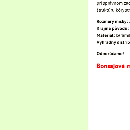
pri správnom zao
štruktúru kôry s
Rozmery misky:
2
Krajina pôvodu:
Materiál:
keramik
Výhradný distrib
Odporúčame!
Bonsajová 