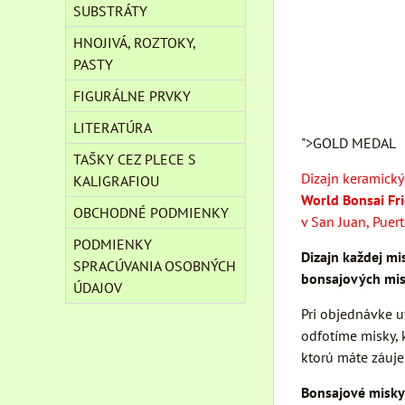
SUBSTRÁTY
HNOJIVÁ, ROZTOKY,
PASTY
FIGURÁLNE PRVKY
LITERATÚRA
">GOLD MEDAL
TAŠKY CEZ PLECE S
Dizajn keramick
KALIGRAFIOU
World Bonsai Fr
OBCHODNÉ PODMIENKY
v San Juan, Puer
PODMIENKY
Dizajn každej mis
SPRACÚVANIA OSOBNÝCH
bonsajových mis
ÚDAJOV
Pri objednávke u
odfotíme misky, 
ktorú máte záuj
Bonsajové misky