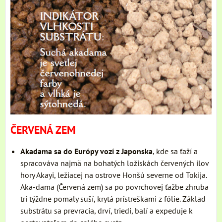
ČERVENÁ ZEM
Akadama sa do Európy vozí z Japonska
, kde sa ťaží a
spracováva najmä na bohatých ložiskách červených ílov
hory Akayi, ležiacej na ostrove Honšú severne od Tokija.
Aka-dama (Červená zem) sa po povrchovej ťažbe zhruba
tri týždne pomaly suší, krytá prístreškami z fólie. Základ
substrátu sa prevracia, drví, triedi, balí a expeduje k