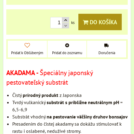
DO KOŠÍKA
ks
Pridať k Obľúbeným
Pridať do zoznamu
Doručenia
AKADAMA
-
Špeciálny japonský
pestovateľský substrát
Čistý
prírodný produkt
z Japonska
Tvrdý vulkanický
substrát s približne neutrálnym pH
=
6,5-6,9
Substrát vhodný
na pestovanie väčšiny druhov bonsajov
Presadením do čistej akadamy sa dokážu stimulovať k
rastu i oslabené, neduživé stromy.