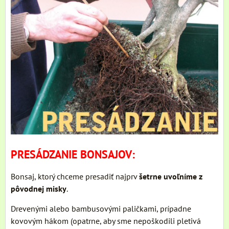
PRESÁDZANIE BONSAJOV:
Bonsaj, ktorý chceme presadiť najprv
šetrne uvoľníme z
pôvodnej misky
.
Drevenými alebo bambusovými paličkami, prípadne
kovovým hákom (opatrne, aby sme nepoškodili pletivá