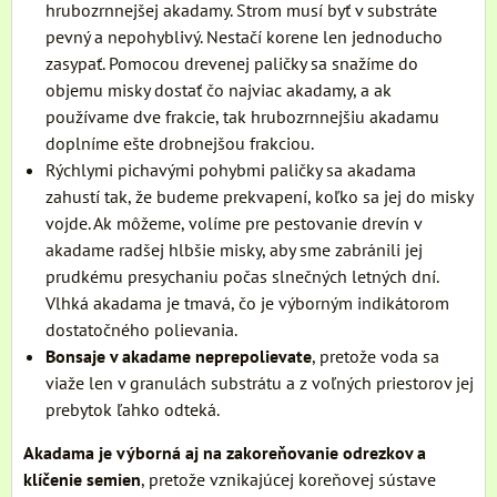
hrubozrnnejšej akadamy. Strom musí byť v substráte
pevný a nepohyblivý. Nestačí korene len jednoducho
zasypať. Pomocou drevenej paličky sa snažíme do
objemu misky dostať čo najviac akadamy, a ak
používame dve frakcie, tak hrubozrnnejšiu akadamu
doplníme ešte drobnejšou frakciou.
Rýchlymi pichavými pohybmi paličky sa akadama
zahustí tak, že budeme prekvapení, koľko sa jej do misky
vojde. Ak môžeme, volíme pre pestovanie drevín v
akadame radšej hlbšie misky, aby sme zabránili jej
prudkému presychaniu počas slnečných letných dní.
Vlhká akadama je tmavá, čo je výborným indikátorom
dostatočného polievania.
Bonsaje v akadame neprepolievate
, pretože voda sa
viaže len v granulách substrátu a z voľných priestorov jej
prebytok ľahko odteká.
Akadama je výborná aj na zakoreňovanie odrezkov a
klíčenie semien
, pretože vznikajúcej koreňovej sústave