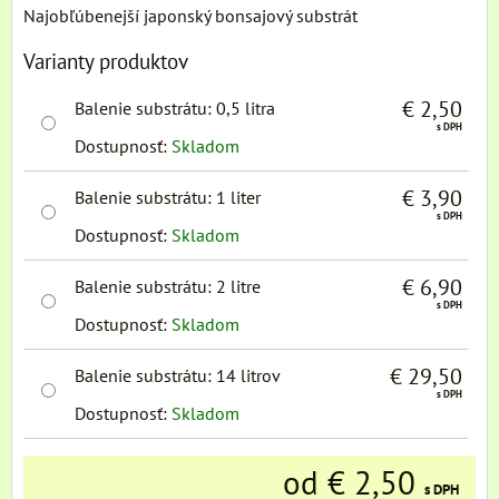
Najobľúbenejší japonský bonsajový substrát
Varianty produktov
€ 2,50
Balenie substrátu
:
0,5 litra
s DPH
Dostupnosť:
Skladom
€ 3,90
Balenie substrátu
:
1 liter
s DPH
Dostupnosť:
Skladom
€ 6,90
Balenie substrátu
:
2 litre
s DPH
Dostupnosť:
Skladom
€ 29,50
Balenie substrátu
:
14 litrov
s DPH
Dostupnosť:
Skladom
od € 2,50
s DPH