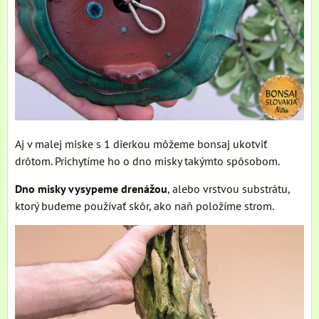
Aj v malej miske s 1 dierkou môžeme bonsaj ukotviť
drôtom. Prichytíme ho o dno misky takýmto spôsobom.
Dno misky vysypeme drenážou
, alebo vrstvou substrátu,
ktorý budeme používať skôr, ako naň položíme strom.