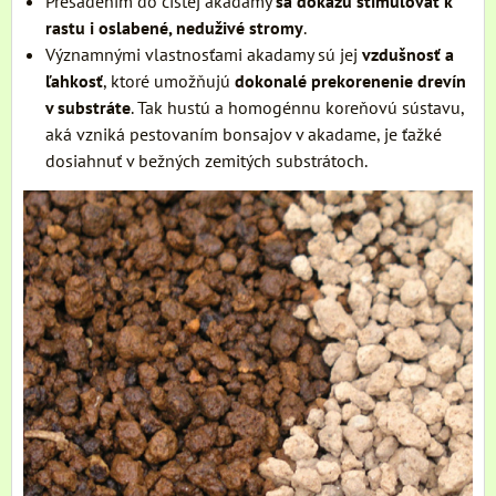
Presadením do čistej akadamy
sa dokážu stimulovať k
rastu i oslabené, neduživé stromy
.
Významnými vlastnosťami akadamy sú jej
vzdušnosť a
ľahkosť
, ktoré umožňujú
dokonalé prekorenenie drevín
v substráte
. Tak hustú a homogénnu koreňovú sústavu,
aká vzniká pestovaním bonsajov v akadame, je ťažké
dosiahnuť v bežných zemitých substrátoch.