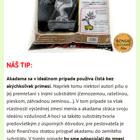
NÁŠ TIP:
Akadama sa v ideálnom prípade používa čistá bez
akýchkoľvek prímesí.
Napriek tomu niektorí autori píšu o
jej premiešaní s inými substrátmi (černozemou, rašelinou,
pieskom, záhradnou zeminou...). V tom prípade sa však
vlastnosti výslednej zmesi menia a akadama stráca svoju
ideálnu vzdušnosť. A hoci sa takéto substráty tvoria
predovšetkým z úsporných dôvodov, pre pestovateľa je
skôr finančnou stratou prisypať akadamu do zemitého
substrátu. V tomto prípade
by sme odporúčali do zmesi