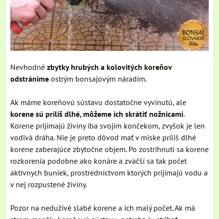
Nevhodné
zbytky hrubých a kolovitých koreňov
odstránime
ostrým bonsajovým náradím.
Ak máme koreňovú sústavu dostatočne vyvinutú, ale
korene sú príliš dlhé, môžeme ich skrátiť nožnicami
.
Korene prijímajú živiny iba svojím končekom, zvyšok je len
vodivá dráha. Nie je preto dôvod mať v miske príliš dlhé
korene zaberajúce zbytočne objem. Po zostrihnutí sa korene
rozkorenia podobne ako konáre a zväčší sa tak počet
aktívnych buniek, prostredníctvom ktorých prijímajú vodu a
v nej rozpustené živiny.
Pozor na neduživé slabé korene a ich malý počet. Ak má