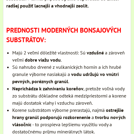
radšej použiť lacnejší a vhodnejší zeolit.
PREDNOSTI MODERNÝCH BONSAJOVÝCH
SUBSTRÁTOV:
Majú 2 veľmi dôležité vlastnosti: Sú
vzdušné
a zároveň
veľmi
dobre viažu vodu
.
Sú nahrubo drvené z vulkanických hornín a ich hrubé
granule výborne nasiakajú a
vodu udržujú vo vnútri
pevných, poréznych granúl
.
Neprichádza k zahnívaniu koreňov
, pretože voľná vody
zo substrátu dôkladne odteká medzipriestormi a korene
majú dostatok vlahy i vzduchu zároveň.
Korene substrátom výborne prerastajú, najmä
ostrejšie
hrany granúl podporujú rozkorenenie
a
tvorbu nových
vlásočníc
- to prospieva lepšiemu využitiu vody a
dostatočnému príjmu minerálnych látok.