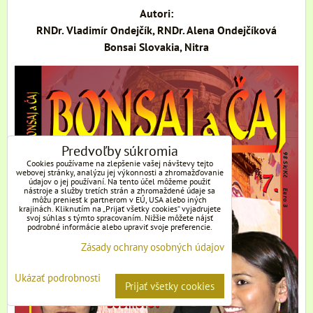
Autori:
RNDr. Vladimír Ondejčík, RNDr. Alena Ondejčíková
Bonsai Slovakia, Nitra
Predvoľby súkromia
Cookies používame na zlepšenie vašej návštevy tejto
webovej stránky, analýzu jej výkonnosti a zhromažďovanie
údajov o jej používaní. Na tento účel môžeme použiť
nástroje a služby tretích strán a zhromaždené údaje sa
môžu preniesť k partnerom v EÚ, USA alebo iných
krajinách. Kliknutím na „Prijať všetky cookies“ vyjadrujete
svoj súhlas s týmto spracovaním. Nižšie môžete nájsť
podrobné informácie alebo upraviť svoje preferencie.
Zásady ochrany osobných údajov
Ukázať podrobnosti
Prijať všetky cookies