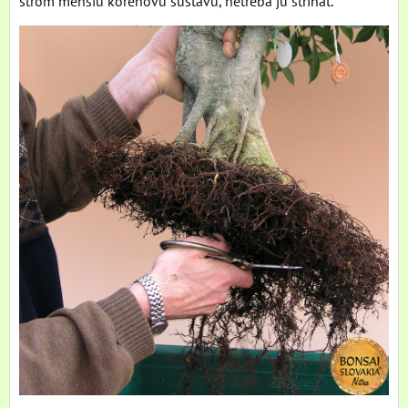
strom menšiu koreňovú sústavu, netreba ju strihať.