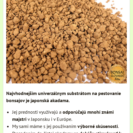
Najvhodnejším univerzálnym substrátom na pestovanie
bonsajov je japonská akadama.
Jej prednosti využívajú a
odporúčajú mnohí známi
majstri
v Japonsku i v Európe.
My sami máme s jej používaním
výborné skúsenosti
.