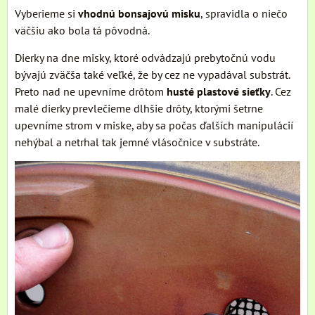
Vyberieme si
vhodnú bonsajovú misku
, spravidla o niečo
väčšiu ako bola tá pôvodná.
Dierky na dne misky, ktoré odvádzajú prebytočnú vodu
bývajú zväčša také veľké, že by cez ne vypadával substrát.
Preto nad ne upevníme drôtom
husté plastové sieťky
. Cez
malé dierky prevlečieme dlhšie drôty, ktorými šetrne
upevníme strom v miske, aby sa počas ďalších manipulácií
nehýbal a netrhal tak jemné vlásočnice v substráte.