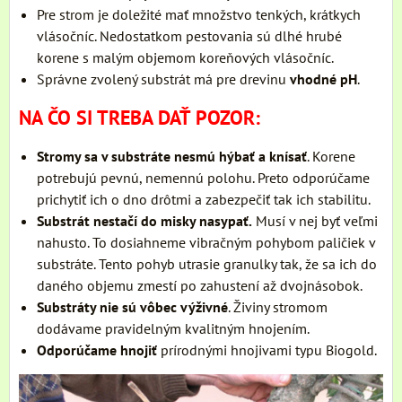
Pre strom je doležité mať množstvo tenkých, krátkych
vlásočníc. Nedostatkom pestovania sú dlhé hrubé
korene s malým objemom koreňových vlásočníc.
Správne zvolený substrát má pre drevinu
vhodné pH
.
NA ČO SI TREBA DAŤ POZOR:
Stromy sa v substráte nesmú hýbať a knísať
. Korene
potrebujú pevnú, nemennú polohu. Preto odporúčame
prichytiť ich o dno drôtmi a zabezpečiť tak ich stabilitu.
Substrát nestačí do misky nasypať.
Musí v nej byť veľmi
nahusto. To dosiahneme vibračným pohybom paličiek v
substráte. Tento pohyb utrasie granulky tak, že sa ich do
daného objemu zmestí po zahustení až dvojnásobok.
Substráty nie sú vôbec výživné
. Živiny stromom
dodávame pravidelným kvalitným hnojením.
Odporúčame hnojiť
prírodnými hnojivami typu Biogold.