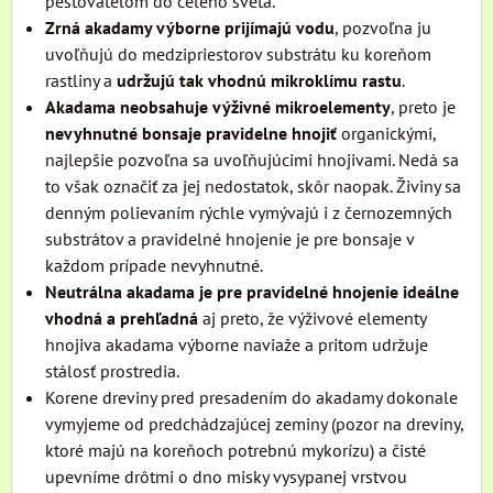
pestovateľom do celého sveta.
Zrná akadamy výborne prijímajú vodu
, pozvoľna ju
uvoľňujú do medzipriestorov substrátu ku koreňom
rastliny a
udržujú tak vhodnú mikroklímu rastu
.
Akadama neobsahuje výživné mikroelementy
, preto je
nevyhnutné bonsaje pravidelne hnojiť
organickými,
najlepšie pozvoľna sa uvoľňujúcimi hnojivami. Nedá sa
to však označiť za jej nedostatok, skôr naopak. Živiny sa
denným polievaním rýchle vymývajú i z černozemných
substrátov a pravidelné hnojenie je pre bonsaje v
každom prípade nevyhnutné.
Neutrálna akadama je pre pravidelné hnojenie ideálne
vhodná a prehľadná
aj preto, že výživové elementy
hnojiva akadama výborne naviaže a pritom udržuje
stálosť prostredia.
Korene dreviny pred presadením do akadamy dokonale
vymyjeme od predchádzajúcej zeminy (pozor na dreviny,
ktoré majú na koreňoch potrebnú mykorízu) a čisté
upevníme drôtmi o dno misky vysypanej vrstvou