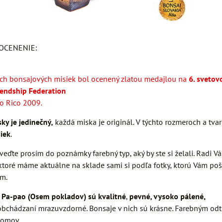
 OCENENIE:
ých bonsajových misiek bol ocenený zlatou medajlou na
6. sveto
iendship Federation
to Rico 2009.
ky je jedinečný,
každá miska je originál. V týchto rozmeroch a tva
iek
.
veďte prosím do poznámky farebný typ, aký by ste si želali. Radi
ktoré máme aktuálne na sklade sami si podľa fotky, ktorú Vám po
em.
 Pa-pao (Osem pokladov) sú kvalitné
,
pevné, vysoko pálené,
bchádzaní mrazuvzdorné. Bonsaje v nich sú krásne. Farebným odti
tromov.