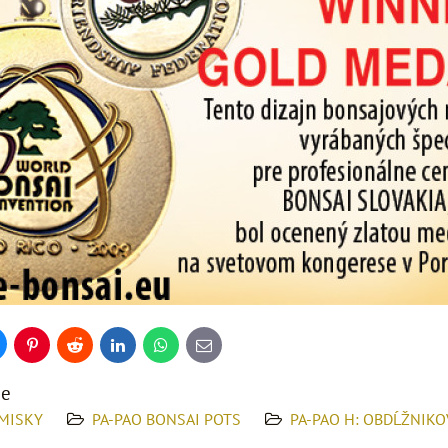
uesky
Pinterest
Reddit
LinkedIn
WhatsApp
E-
mail
ie
MISKY
PA-PAO BONSAI POTS
PA-PAO H: OBDĹŽNIKO