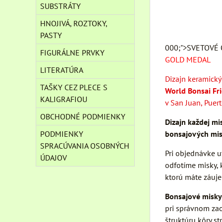
SUBSTRÁTY
HNOJIVÁ, ROZTOKY,
PASTY
000;">SVETOVÉ
FIGURÁLNE PRVKY
GOLD MEDAL
LITERATÚRA
Dizajn keramick
TAŠKY CEZ PLECE S
World Bonsai Fr
KALIGRAFIOU
v San Juan, Puer
OBCHODNÉ PODMIENKY
Dizajn každej mis
PODMIENKY
bonsajových mis
SPRACÚVANIA OSOBNÝCH
Pri objednávke u
ÚDAJOV
odfotíme misky, 
ktorú máte záuj
Bonsajové misky
pri správnom zao
štruktúru kôry s