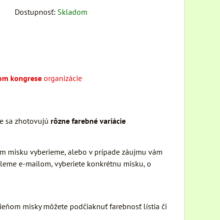
Dostupnosť:
Skladom
vom kongrese
organizácie
re sa zhotovujú
rôzne farebné variácie
 Vám misku vyberieme, alebo v prípade záujmu vám
šleme e-mailom, vyberiete konkrétnu misku, o
eňom misky môžete podčiaknuť farebnosť lístia či